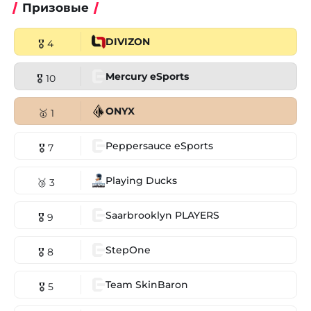
Призовые
DIVIZON
🎖 4
Mercury eSports
🎖 10
ONYX
🥇 1
Peppersauce eSports
🎖 7
Playing Ducks
🥉 3
Saarbrooklyn PLAYERS
🎖 9
StepOne
🎖 8
Team SkinBaron
🎖 5