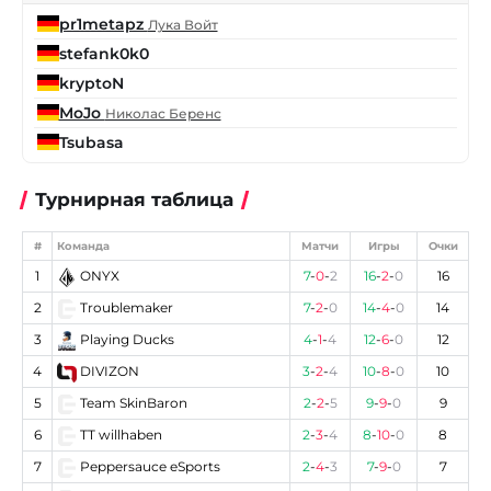
pr1metapz
Лука Войт
stefank0k0
kryptoN
MoJo
Николас Беренс
Tsubasa
Турнирная таблица
#
Команда
Матчи
Игры
Очки
1
ONYX
7
-
0
-
2
16
-
2
-
0
16
2
Troublemaker
7
-
2
-
0
14
-
4
-
0
14
3
Playing Ducks
4
-
1
-
4
12
-
6
-
0
12
4
DIVIZON
3
-
2
-
4
10
-
8
-
0
10
5
Team SkinBaron
2
-
2
-
5
9
-
9
-
0
9
6
TT willhaben
2
-
3
-
4
8
-
10
-
0
8
7
Peppersauce eSports
2
-
4
-
3
7
-
9
-
0
7