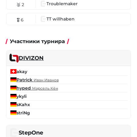
Troublemaker
🥈 2
TT willhaben
🎖 6
Участники турнира
DIVIZON
akay
Patrick
Иван Иванов
hyped
Марсель Кён
ykyli
sKahx
striNg
StepOne