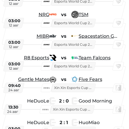
Esports World Cup 2026
12 авг
NRG
vs
TSM
03:00
Esports World Cup 2026
12 авг
MIBR
vs
Spacestation Gaming
03:00
Esports World Cup 2026
12 авг
R8 Esports
vs
Team Falcons
03:00
Esports World Cup 2026
12 авг
Gentle Mates
vs
Five Fears
09:40
Xin Xin Esports Cup 2025
24 авг
HeDuoLe
2 : 0
Good Morning
13:30
Xin Xin Esports Cup 2026
24 авг
HeDuoLe
2 : 1
HuoMiao
03:00