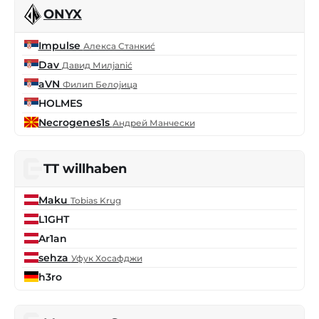
ONYX
Impulse
Алекса Станкиć
Dav
Давид Милjanić
aVN
Филип Белојица
HOLMES
Necrogenes1s
Андрей Манчески
TT willhaben
Maku
Tobias Krug
L1GHT
Ar1an
sehza
Уфук Хосафджи
h3ro