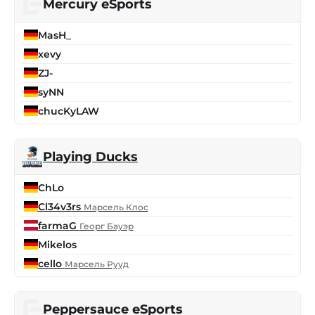
Mercury eSports
MasH_
xevy
ZJ-
syNN
chucKyLAW
Playing Ducks
ChLo
Cl34v3rs
Марсель Клос
farmaG
Георг Бауэр
Mikelos
cello
Марсель Рууд
Peppersauce eSports