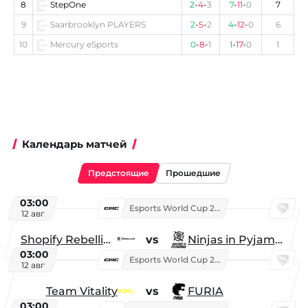
8
StepOne
2
-
4
-
3
7
-
11
-
0
7
9
Saarbrooklyn PLAYERS
2
-
5
-
2
4
-
12
-
0
6
10
Mercury eSports
0
-
8
-
1
1
-
17
-
0
1
Календарь матчей
Предстоящие
Прошедшие
03:00
Esports World Cup 2026
12 авг
Shopify Rebellion
vs
Ninjas in Pyjamas
03:00
Esports World Cup 2026
12 авг
Team Vitality
vs
FURIA
03:00