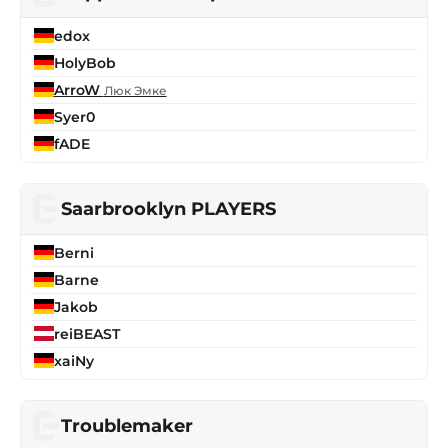
edox
HolyBob
ArroW
Люк Эмке
Syer0
fADE
Saarbrooklyn PLAYERS
Berni
Barne
Jakob
reiBEAST
xaiNy
Troublemaker