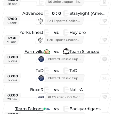
R6 Unite League - Season 1
28 авг
Advanced
0 : 0
Straylight (American team)
17:00
Bell Esports Challenge 2026
30 авг
Yorks finest
vs
Hey bro
17:30
Bell Esports Challenge 2026
30 авг
Farmville
vs
Team Silenced
03:00
Blizzard Classic Cup 2026
12 сен
ToD
vs
TeD
03:00
Blizzard Classic Cup 2026
12 сен
BoxeR
vs
Nal_rA
03:00
RLCS 2026 - 2v2 World Championship
20 сен
Team Falcons
vs
Backyardigans