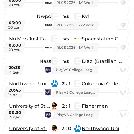
03:00
RLCS 2026 - 1v1 World Championship
20 сен
Nwpo
vs
Kv1
03:00
RLCS 2026 - 2v2 World Championship
20 сен
No Miss Just Fake
vs
Spacestation Gaming
03:00
RLCS 2026 - 1v1 World Championship
20 сен
Nass
vs
Diaz_(Brazilian_Player)
20:35
PlayVS College League 2025: Fall
14 дек
Northwood University
2 : 1
Columbia College
20:45
PlayVS College League 2025: Fall
14 дек
University of St. Thomas
2 : 1
Fishermen
00:30
PlayVS College League 2025: Fall
15 дек
University of St. Thomas
2 : 0
Northwood University