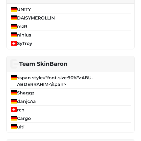
UN1TY
DAISYMEROLL1N
mzR
nihlus
SyTroy
Team SkinBaron
<span style="font-size:90%">ABU-
ABDERRAHIM</span>
Shaggz
danjcAa
rcn
Cargo
ulti