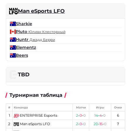
Man eSports LFO
Sharkie
Pluto
Юлиан Клесторный
Huntr
Джадд Берри
Elementz
Beers
TBD
Турнирная таблица
#
Команда
Матчи
Игры
Очки
1
ENTERPRISE Esports
2
-
0
-
0
14
-
4
-
0
6
2
Man eSports LFO
2
-
0
-
0
20
-
15
-
0
7