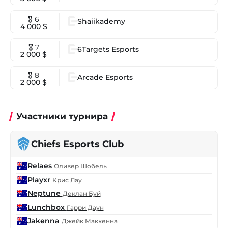
🎖 6
Shaiikademy
4 000 $
🎖 7
6Targets Esports
2 000 $
🎖 8
Arcade Esports
2 000 $
Участники турнира
Chiefs Esports Club
Relaes
Оливер Шобель
Playxr
Крис Лау
Neptune
Деклан Буй
Lunchbox
Гарри Даун
Jakenna
Джейк Маккенна