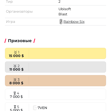
Тир
2
Ubisoft
Организаторы
Blast
Игра
Rainbow Six
Призовые
🥇 1
15 000 $
🥈 2
11 000 $
🥉 3
8 000 $
🎖 4
7 000 $
🎖 5
7VEN
5 000 $