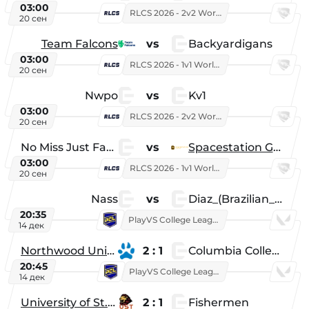
03:00
RLCS 2026 - 2v2 World Championship
20 сен
Team Falcons
vs
Backyardigans
03:00
RLCS 2026 - 1v1 World Championship
20 сен
Nwpo
vs
Kv1
03:00
RLCS 2026 - 2v2 World Championship
20 сен
No Miss Just Fake
vs
Spacestation Gaming
03:00
RLCS 2026 - 1v1 World Championship
20 сен
Nass
vs
Diaz_(Brazilian_Player)
20:35
PlayVS College League 2025: Fall
14 дек
Northwood University
2 : 1
Columbia College
20:45
PlayVS College League 2025: Fall
14 дек
University of St. Thomas
2 : 1
Fishermen