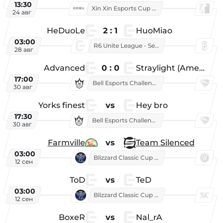
13:30
Xin Xin Esports Cup 2026
24 авг
HeDuoLe
2 : 1
HuoMiao
03:00
R6 Unite League - Season 1
28 авг
Advanced
0 : 0
Straylight (American team)
17:00
Bell Esports Challenge 2026
30 авг
Yorks finest
vs
Hey bro
17:30
Bell Esports Challenge 2026
30 авг
Farmville
vs
Team Silenced
03:00
Blizzard Classic Cup 2026
12 сен
ToD
vs
TeD
03:00
Blizzard Classic Cup 2026
12 сен
BoxeR
vs
Nal_rA