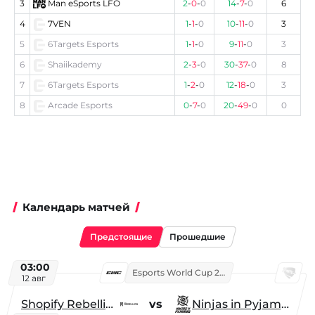
3
Man eSports LFO
2
-
0
-
0
14
-
7
-
0
6
4
7VEN
1
-
1
-
0
10
-
11
-
0
3
5
6Targets Esports
1
-
1
-
0
9
-
11
-
0
3
6
Shaiikademy
2
-
3
-
0
30
-
37
-
0
8
7
6Targets Esports
1
-
2
-
0
12
-
18
-
0
3
8
Arcade Esports
0
-
7
-
0
20
-
49
-
0
0
Календарь матчей
Предстоящие
Прошедшие
03:00
Esports World Cup 2026
12 авг
Shopify Rebellion
vs
Ninjas in Pyjamas