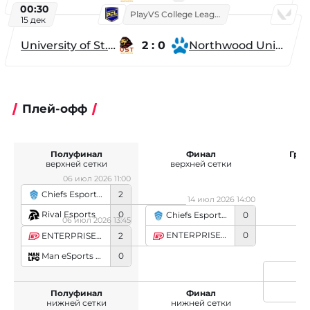
00:30
PlayVS College League 2025: Fall
15 дек
University of St. Thomas
2 : 0
Northwood University
Плей-офф
Полуфинал
Финал
Гра
верхней сетки
верхней сетки
06 июл 2026 11:00
Chiefs Esports Club
2
14 июл 2026 14:00
Rival Esports
0
Chiefs Esports Club
0
06 июл 2026 13:45
ENTERPRISE Esports
0
ENTERPRISE Esports
2
Man eSports LFO
0
Полуфинал
Финал
нижней сетки
нижней сетки