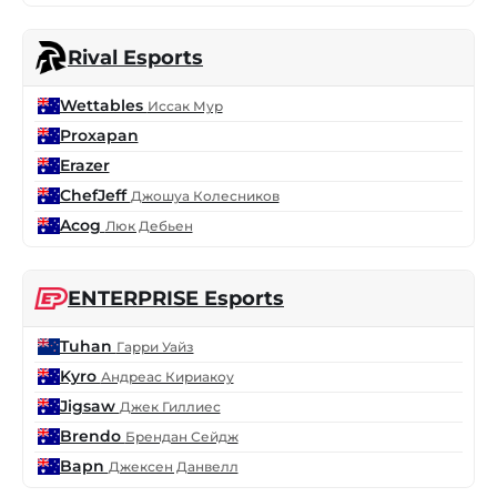
Rival Esports
Wettables
Иссак Мур
Proxapan
Erazer
ChefJeff
Джошуа Колесников
Acog
Люк Дебьен
ENTERPRISE Esports
Tuhan
Гарри Уайз
Kyro
Андреас Кириакоу
Jigsaw
Джек Гиллиес
Brendo
Брендан Сейдж
Bapn
Джексен Данвелл