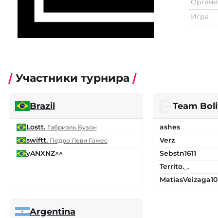
Органи
Игра
Участники турнира
Brazil
Team Boli
Lostt.
ashes
Габриэль Бузон
swiftt.
Verz
Педро Леви Гомес
yANXNZ^^
Sebstn1611
Territo._.
MatiasVeizaga10
Argentina