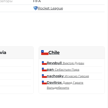
заторы
FIFA
Rocket League
via
Chile
Reysbull
Виктор Дуран
pan
Себастьян Пара
nachosky
Игнасио Гарсия
Davitrox
Давид Гарате
Вальдебенито