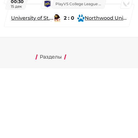
00:30
PlayVS College League 2025: Fall
15 дек
University of St. Thomas
2 : 0
Northwood University
Разделы
Новости
Турниры
ти
Игроки
Команды