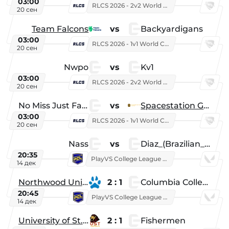
03:00
RLCS 2026 - 2v2 World Championship
20 сен
Team Falcons
vs
Backyardigans
03:00
RLCS 2026 - 1v1 World Championship
20 сен
Nwpo
vs
Kv1
03:00
RLCS 2026 - 2v2 World Championship
20 сен
No Miss Just Fake
vs
Spacestation Gaming
03:00
RLCS 2026 - 1v1 World Championship
20 сен
Nass
vs
Diaz_(Brazilian_Player)
20:35
PlayVS College League 2025: Fall
14 дек
Northwood University
2 : 1
Columbia College
20:45
PlayVS College League 2025: Fall
14 дек
University of St. Thomas
2 : 1
Fishermen