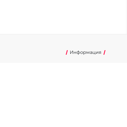
Информация
Об издании
mp.ru»
Реклама на портале
фере связи,
Политика конфиденциальнос
истрации Эл №