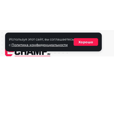
Используя этот сайт, вы соглашаетесь
Хорошо
с
Политика конфиденциальности
Средство массовой информации сетевое издание «ECha
зарегистрировано в Федеральной службе по надзору в с
информационных технологий и массовых коммуникаций
(Роскомнадзор) 29 октября 2025 г., свидетельство о рег
ФС77-90271
Учредитель СМИ «EChamp.ru»: ИП Чередник А.В.
Главный редактор СМИ «EChamp.ru»: Чередник А.В.
Телефон редакции: +7 (495) 134-14-54
E-mail :
info@echamp.ru