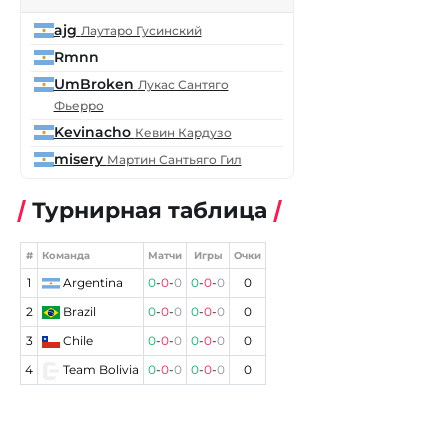
ajg
Лаутаро Гусинский
Rmnn
UmBroken
Лукас Сантяго
Фьерро
Kevinacho
Кевин Кардузо
misery
Мартин Сантьяго Гил
Турнирная таблица
#
Команда
Матчи
Игры
Очки
1
Argentina
0
-
0
-
0
0
-
0
-
0
0
2
Brazil
0
-
0
-
0
0
-
0
-
0
0
3
Chile
0
-
0
-
0
0
-
0
-
0
0
4
Team Bolivia
0
-
0
-
0
0
-
0
-
0
0