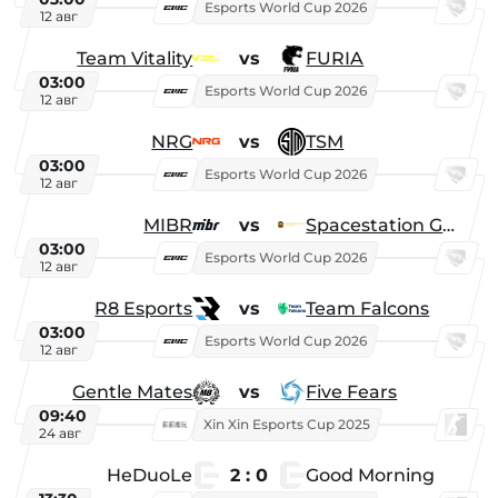
Esports World Cup 2026
12 авг
Team Vitality
vs
FURIA
03:00
Esports World Cup 2026
12 авг
NRG
vs
TSM
03:00
Esports World Cup 2026
12 авг
MIBR
vs
Spacestation Gaming
03:00
Esports World Cup 2026
12 авг
R8 Esports
vs
Team Falcons
03:00
Esports World Cup 2026
12 авг
Gentle Mates
vs
Five Fears
09:40
Xin Xin Esports Cup 2025
24 авг
HeDuoLe
2 : 0
Good Morning