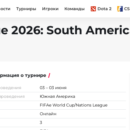
вости
Турниры
Игроки
Команды
Dota 2
CS
e 2026: South Americ
рмация о турнире
роведения
03 – 03 июня
проведения
Южная Америка
FIFAe World Cup/Nations League
Онлайн
3