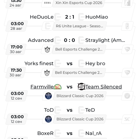
13:30
Xin Xin Esports Cup 2026
24 авг
HeDuoLe
2 : 1
HuoMiao
03:00
R6 Unite League - Season 1
28 авг
Advanced
0 : 0
Straylight (American team)
17:00
Bell Esports Challenge 2026
30 авг
Yorks finest
vs
Hey bro
17:30
Bell Esports Challenge 2026
30 авг
Farmville
vs
Team Silenced
03:00
Blizzard Classic Cup 2026
12 сен
ToD
vs
TeD
03:00
Blizzard Classic Cup 2026
12 сен
BoxeR
vs
Nal_rA