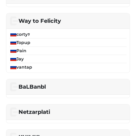
Way to Felicity
cortyｯ
Topup
Pain
Jay
vantap
BaLBanbl
Netzarplati