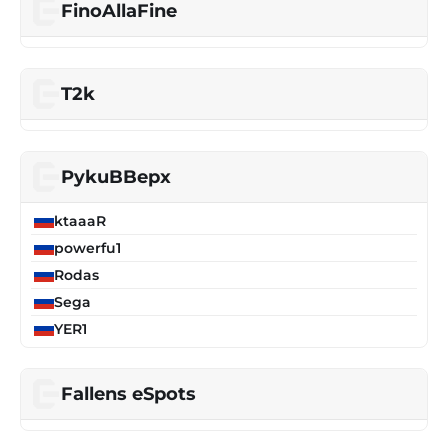
FinoAllaFinе
T2k
PykuBBepx
ktaaaR
powerfu1
Rodas
Sega
YER1
Fallens eSpots