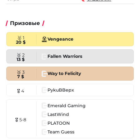
Призовые
🥇 1
Vengeance
20 $
🥈 2
Fallen Warriors
13 $
🥉 3
Way to Felicity
7 $
PykuBBepx
🎖 4
Emerald Gaming
LastWind
🎖 5-8
PLATOON
Team Guess