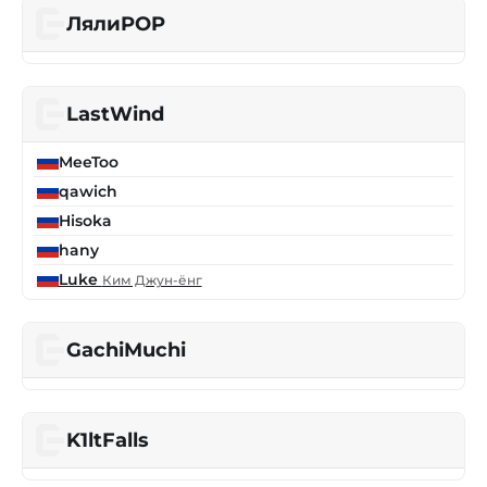
ЛялиPOP
LastWind
MeeToo
qawich
Hisoka
hany
Luke
Ким Джун-ёнг
GachiMuchi
K1ltFalls