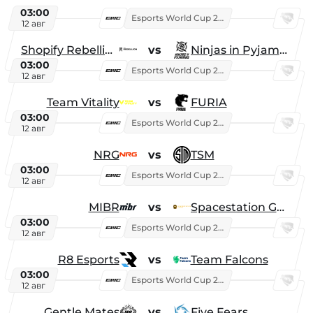
03:00
Esports World Cup 2026
12 авг
Shopify Rebellion
vs
Ninjas in Pyjamas
03:00
Esports World Cup 2026
12 авг
Team Vitality
vs
FURIA
03:00
Esports World Cup 2026
12 авг
NRG
vs
TSM
03:00
Esports World Cup 2026
12 авг
MIBR
vs
Spacestation Gaming
03:00
Esports World Cup 2026
12 авг
R8 Esports
vs
Team Falcons
03:00
Esports World Cup 2026
12 авг
Gentle Mates
vs
Five Fears