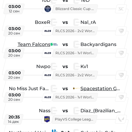
ToD
vs
TeD
03:00
Blizzard Classic Cup 2026
12 сен
BoxeR
vs
Nal_rA
03:00
RLCS 2026 - 2v2 World Championship
20 сен
Team Falcons
vs
Backyardigans
03:00
RLCS 2026 - 1v1 World Championship
20 сен
Nwpo
vs
Kv1
03:00
RLCS 2026 - 2v2 World Championship
20 сен
No Miss Just Fake
vs
Spacestation Gaming
03:00
RLCS 2026 - 1v1 World Championship
20 сен
Nass
vs
Diaz_(Brazilian_Player)
20:35
PlayVS College League 2025: Fall
14 дек