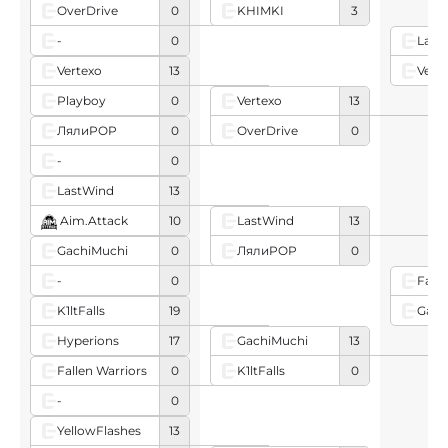
KHIMKI
3
OverDrive
0
-
0
Last
Vert
Vertexo
13
Playboy
0
Vertexo
13
OverDrive
0
ЛялиPOP
0
-
0
LastWind
13
Aim.Attack
10
LastWind
13
ЛялиPOP
0
GachiMuchi
0
-
0
Falle
Gach
K1ltFalls
19
Hyperions
17
GachiMuchi
13
K1ltFalls
0
Fallen Warriors
0
-
0
YellowFlashes
13