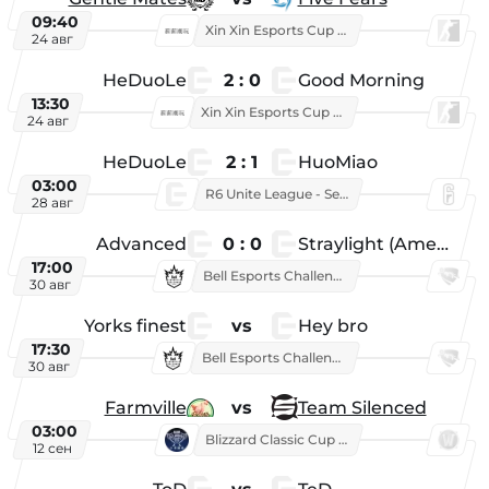
09:40
Xin Xin Esports Cup 2025
24 авг
HeDuoLe
2 : 0
Good Morning
13:30
Xin Xin Esports Cup 2026
24 авг
HeDuoLe
2 : 1
HuoMiao
03:00
R6 Unite League - Season 1
28 авг
Advanced
0 : 0
Straylight (American team)
17:00
Bell Esports Challenge 2026
30 авг
Yorks finest
vs
Hey bro
17:30
Bell Esports Challenge 2026
30 авг
Farmville
vs
Team Silenced
03:00
Blizzard Classic Cup 2026
12 сен