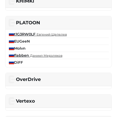
KHIMKI
PLATOON
t1G3RW0LF
Евгений Щепелев
EUGeeN
Molvn
flabben
Даниил Мерзляков
DiFF
OverDrive
Vertexo