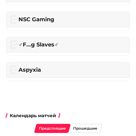
NSC Gaming
♂F...g Slaves♂
Aspyxia
Календарь матчей
Предстоящие
Прошедшие