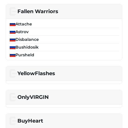
Fallen Warriors
Attache
Astrov
Disbalance
Bushidosik
Pursheld
YellowFlashes
OnlyVIRGIN
BuyHeart