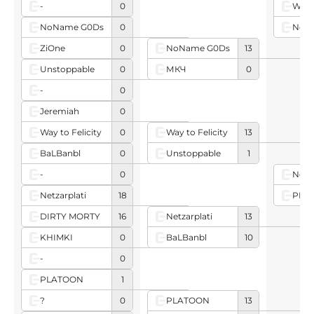
-
0
Way t
NoN
NoName G0Ds
0
ZiOne
0
NoName G0Ds
13
МКЧ
0
Unstoppable
0
-
0
Jeremiah
0
Way to Felicity
0
Way to Felicity
13
Unstoppable
1
BaLBanbl
0
-
0
Netza
PLA
Netzarplati
18
DIRTY MORTY
16
Netzarplati
13
BaLBanbl
10
KHIMKI
0
-
0
PLATOON
1
?
0
PLATOON
13