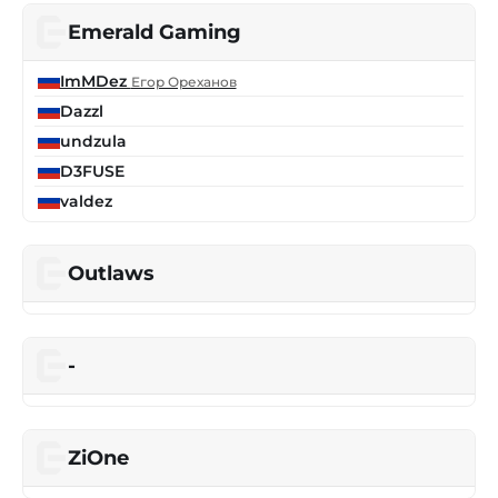
Emerald Gaming
ImMDez
Егор Ореханов
Dazzl
undzula
D3FUSE
valdez
Outlaws
-
ZiOne