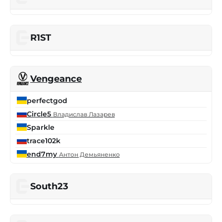
R1ST
Vengeance
perfectgod
Circle5
Владислав Лазарев
Sparkle
trace102k
end7my
Антон Демьяненко
South23