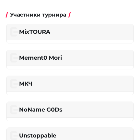
Участники турнира
MixTOURA
Mement0 Mori
МКЧ
NoName G0Ds
Unstoppable