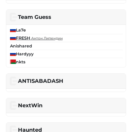
Team Guess
La7e
FRESH
Антон Липендин
Anishared
Hardyyy
nkts
ANTISABADASH
NextWin
Haunted