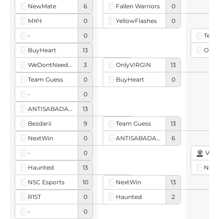
NewMate
6
Fallen Warriors
0
YellowFlashes
0
МКЧ
0
-
0
Team
Only
BuyHeart
13
WeDontNeedMana
3
OnlyVIRGIN
13
BuyHeart
0
Team Guess
0
-
0
ANTISABADASH
13
Bezdarii
9
Team Guess
13
ANTISABADASH
6
NextWin
0
-
0
Ven
Next
Haunted
13
NSC Esports
10
NextWin
13
Haunted
2
R1ST
0
-
0