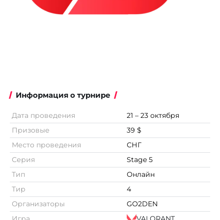
Информация о турнире
Дата проведения
21 – 23 октября
Призовые
39 $
Место проведения
СНГ
Серия
Stage 5
Тип
Онлайн
Тир
4
Организаторы
GO2DEN
Игра
VALORANT