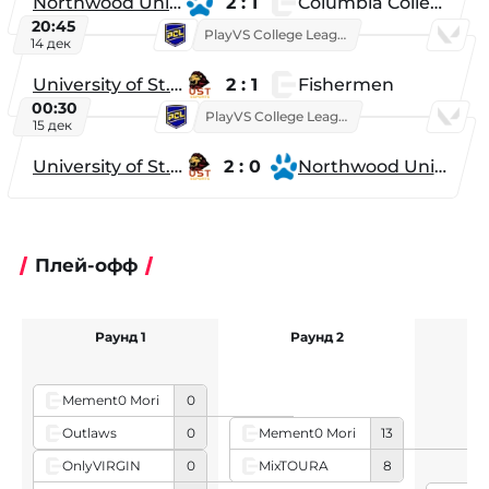
Northwood University
2 : 1
Columbia College
20:45
PlayVS College League 2025: Fall
14 дек
University of St. Thomas
2 : 1
Fishermen
00:30
PlayVS College League 2025: Fall
15 дек
University of St. Thomas
2 : 0
Northwood University
Плей-офф
Раунд 1
Раунд 2
1/
Mement0 Mori
0
Outlaws
0
Mement0 Mori
13
MixTOURA
8
OnlyVIRGIN
0