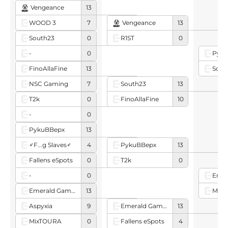
Vengeance
13
WOOD 3
7
Vengeance
13
R1ST
0
South23
0
-
0
Pyk
Sout
FinoAllaFinе
13
NSC Gaming
7
South23
13
FinoAllaFinе
10
T2k
0
-
0
PykuBBepx
13
♂F...g Slaves♂
4
PykuBBepx
13
T2k
0
Fallens eSpots
0
-
0
Meme
Emerald Gaming
13
Aspyxia
9
Emerald Gaming
13
Fallens eSpots
4
MixTOURA
0