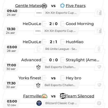
Gentle Mates
vs
Five Fears
09:40
Xin Xin Esports Cup 2025
24 авг
HeDuoLe
2 : 0
Good Morning
13:30
Xin Xin Esports Cup 2026
24 авг
HeDuoLe
2 : 1
HuoMiao
03:00
R6 Unite League - Season 1
28 авг
Advanced
0 : 0
Straylight (American team)
17:00
Bell Esports Challenge 2026
30 авг
Yorks finest
vs
Hey bro
17:30
Bell Esports Challenge 2026
30 авг
Farmville
vs
Team Silenced
03:00
Blizzard Classic Cup 2026
12 сен