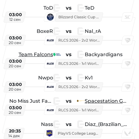
ToD
vs
TeD
03:00
Blizzard Classic Cup 2026
12 сен
BoxeR
vs
Nal_rA
03:00
RLCS 2026 - 2v2 World Championship
20 сен
Team Falcons
vs
Backyardigans
03:00
RLCS 2026 - 1v1 World Championship
20 сен
Nwpo
vs
Kv1
03:00
RLCS 2026 - 2v2 World Championship
20 сен
No Miss Just Fake
vs
Spacestation Gaming
03:00
RLCS 2026 - 1v1 World Championship
20 сен
Nass
vs
Diaz_(Brazilian_Player)
20:35
PlayVS College League 2025: Fall
14 дек