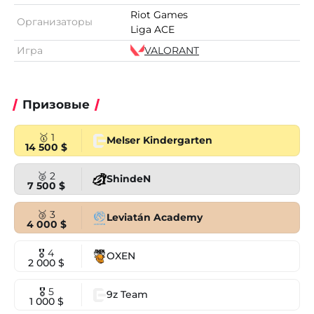
Riot Games
Организаторы
Liga ACE
Игра
VALORANT
Призовые
🥇 1
Melser Kindergarten
14 500 $
🥈 2
ShindeN
7 500 $
🥉 3
Leviatán Academy
4 000 $
🎖 4
OXEN
2 000 $
🎖 5
9z Team
1 000 $