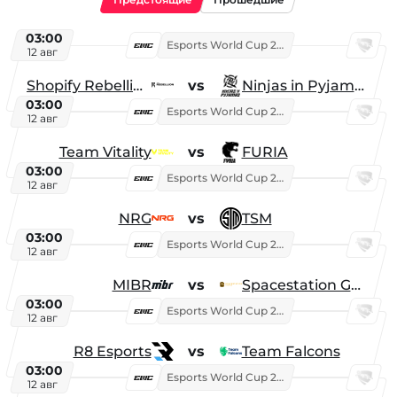
03:00
Esports World Cup 2026
12 авг
Shopify Rebellion
vs
Ninjas in Pyjamas
03:00
Esports World Cup 2026
12 авг
Team Vitality
vs
FURIA
03:00
Esports World Cup 2026
12 авг
NRG
vs
TSM
03:00
Esports World Cup 2026
12 авг
MIBR
vs
Spacestation Gaming
03:00
Esports World Cup 2026
12 авг
R8 Esports
vs
Team Falcons
03:00
Esports World Cup 2026
12 авг