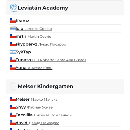
Leviatán Academy
Kramz
lolo
Lorenzo Coelho
mrtn
Martin Osorio
skyppervz
Лукас Писарро
SykTap
Tunaso
Luis Roberto Santa Ana Bustos
Yuna
Анжела Квон
Melser Kindergarten
Melser
Марко Мачука
Shyy
Фабиан Уснаё
Tacolilla
Висенте Компаньон
david
Давид Оливарас