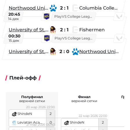
Northwood University
2 : 1
Columbia College
20:45
PlayVS College League 2025: Fall
14 дек
University of St. Thomas
2 : 1
Fishermen
00:30
PlayVS College League 2025: Fall
15 дек
University of St. Thomas
2 : 0
Northwood University
Плей-офф
Полуфинал
Финал
Гра
верхней сетки
верхней сетки
20 мар 2026 22:00
ShindeN
2
22 мар 2026 22:00
Leviatán Academy
0
ShindeN
2
21 мар 2026 00:40