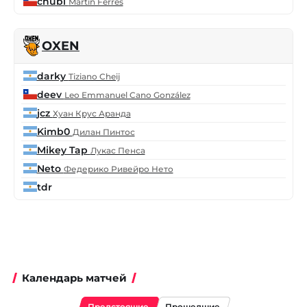
chubi
Martin Ferres
OXEN
darky
Tiziano Cheij
deev
Leo Emmanuel Cano González
jcz
Хуан Крус Аранда
Kimb0
Дилан Пинтос
Mikey Tap
Лукас Пенса
Neto
Федерико Ривейро Нето
tdr
Календарь матчей
Предстоящие
Прошедшие