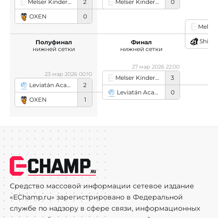
Melser Kindergarten
0
Melser Kindergarten
2
2
OXEN
0
Shind
Полуфинал
Финал
нижней сетки
нижней сетки
27 мар 2026 22:00
23 мар 2026 00:10
Melser Kindergarten
3
Leviatán Academy
2
Leviatán Academy
0
OXEN
1
Средство массовой информации сетевое издание
«EChamp.ru» зарегистрировано в Федеральной
службе по надзору в сфере связи, информационных