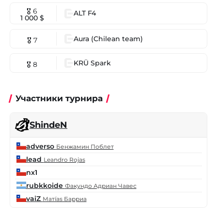
🎖 6
ALT F4
1 000 $
Aura (Chilean team)
🎖 7
KRÜ Spark
🎖 8
Участники турнира
ShindeN
adverso
Бенжамин Поблет
lead
Leandro Rojas
nx1
rubkkoide
Факундо Адриан Чавес
vaiZ
Матías Барриа