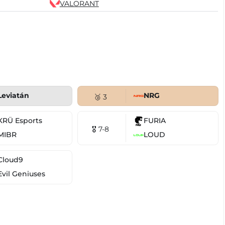
VALORANT
Leviatán
NRG
🥉 3
KRÜ Esports
FURIA
🎖 7-8
MIBR
LOUD
Cloud9
Evil Geniuses