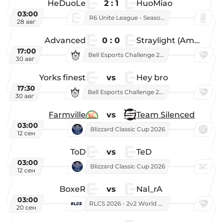
HeDuoLe
2 : 1
HuoMiao
03:00
R6 Unite League - Season 1
28 авг
Advanced
0 : 0
Straylight (American team)
17:00
Bell Esports Challenge 2026
30 авг
Yorks finest
vs
Hey bro
17:30
Bell Esports Challenge 2026
30 авг
Farmville
vs
Team Silenced
03:00
Blizzard Classic Cup 2026
12 сен
ToD
vs
TeD
03:00
Blizzard Classic Cup 2026
12 сен
BoxeR
vs
Nal_rA
03:00
RLCS 2026 - 2v2 World Championship
20 сен