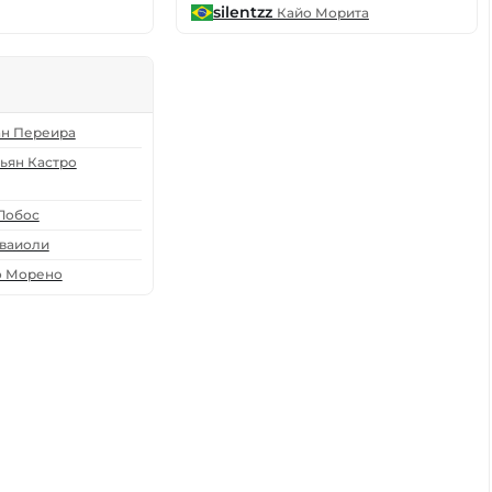
silentzz
Кайо Морита
ан Переира
ьян Кастро
Лобос
аваиоли
о Морено