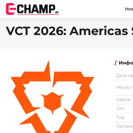
Но
VCT 2026: Americas 
Инфо
Дата п
Место 
Серия
Тип
Тир
Органи