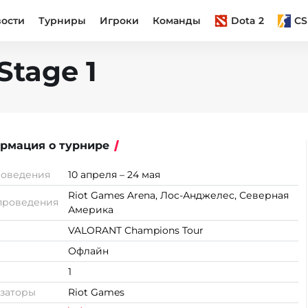
вости
Турниры
Игроки
Команды
Dota 2
CS
Stage 1
рмация о турнире
роведения
10 апреля – 24 мая
Riot Games Arena, Лос-Анджелес, Северная
проведения
Америка
VALORANT Champions Tour
Офлайн
1
заторы
Riot Games