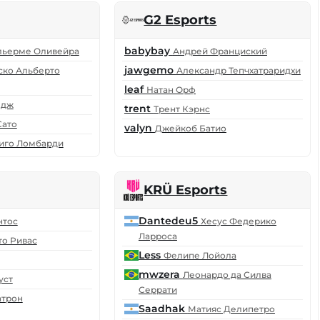
G2 Esports
babybay
льерме Оливейра
Андрей Франциский
jawgemo
ско Альберто
Александр Тепчхатраридхи
leaf
Натан Орф
едж
trent
Трент Кэрнс
Сато
valyn
Джейкоб Батио
иго Ломбарди
KRÜ Esports
Dantedeu5
нтос
Хесус Федерико
Ларроса
то Ривас
Less
Фелипе Лойола
mwzera
Леонардо да Силва
уст
Серрати
атрон
Saadhak
Матияс Делипетро