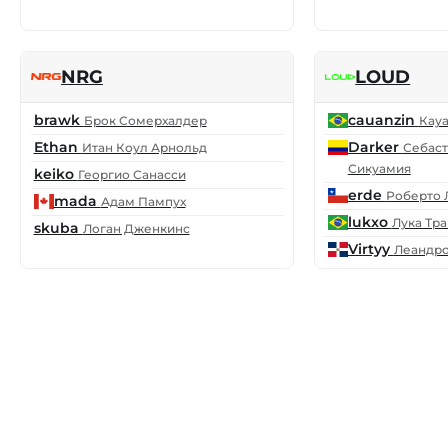
NRG
LOUD
brawk
cauanzin
Брок Сомерхалдер
Кау
Ethan
Darker
Итан Коул Арнольд
Себаст
Сикуамия
keiko
Георгио Санасси
erde
Роберто 
mada
Адам Пампух
lukxo
Лука Тр
skuba
Логан Дженкинс
Virtyy
Леандр