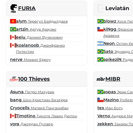
FURIA
Leviatán
alym
blowz
Төрөгул Байдылдаев
Хосе Ги
artzin
kiNgg
Артур Араужо
Франси
Аравена
eeiu
Даниил Вученович
Neon
Остин Х
koalanoob
Джанфранко
Sato
Потестио
Эдуардо 
nerve
spikeziN
Михаил Ерроу
Родр
100 Thieves
MIBR
Asuna
aspas
Петро Мазурик
Эрик Са
bang
Mazino
Шон Кристиан Безерра
Робер
Cryocells
tex
Матвей Панганибан
Иан Ботч
Timotino
Verno
Тимоте Лавин Дюпон
Андрей Ма
vora
zekken
Джордан Пулвер
Закари П