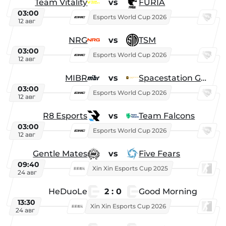
Team Vitality
vs
FURIA
03:00
Esports World Cup 2026
12 авг
NRG
vs
TSM
03:00
Esports World Cup 2026
12 авг
MIBR
vs
Spacestation Gaming
03:00
Esports World Cup 2026
12 авг
R8 Esports
vs
Team Falcons
03:00
Esports World Cup 2026
12 авг
Gentle Mates
vs
Five Fears
09:40
Xin Xin Esports Cup 2025
24 авг
HeDuoLe
2 : 0
Good Morning
13:30
Xin Xin Esports Cup 2026
24 авг