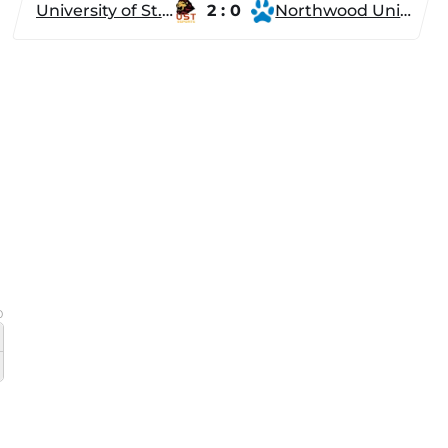
University of St. Thomas
2 : 0
Northwood University
0