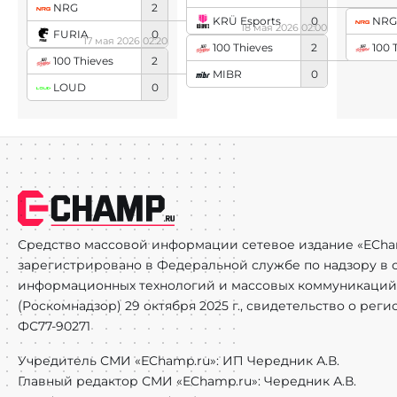
NRG
2
KRÜ Esports
0
NRG
18 мая 2026 02:00
FURIA
0
17 мая 2026 02:20
100 
100 Thieves
2
100 Thieves
2
MIBR
0
LOUD
0
Средство массовой информации сетевое издание «ECha
зарегистрировано в Федеральной службе по надзору в с
информационных технологий и массовых коммуникаций
(Роскомнадзор) 29 октября 2025 г., свидетельство о рег
ФС77-90271
Учредитель СМИ «EChamp.ru»: ИП Чередник А.В.
Главный редактор СМИ «EChamp.ru»: Чередник А.В.