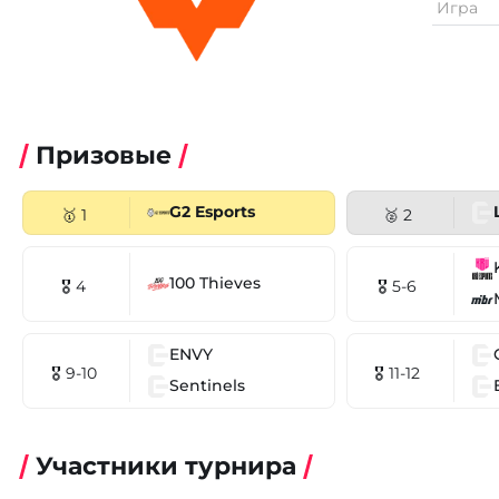
Игра
Призовые
G2 Esports
🥇 1
🥈 2
100 Thieves
🎖 4
🎖 5-6
ENVY
🎖 9-10
🎖 11-12
Sentinels
Участники турнира