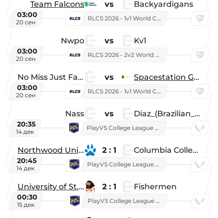
Team Falcons
vs
Backyardigans
03:00
RLCS 2026 - 1v1 World Championship
20 сен
Nwpo
vs
Kv1
03:00
RLCS 2026 - 2v2 World Championship
20 сен
No Miss Just Fake
vs
Spacestation Gaming
03:00
RLCS 2026 - 1v1 World Championship
20 сен
Nass
vs
Diaz_(Brazilian_Player)
20:35
PlayVS College League 2025: Fall
14 дек
Northwood University
2 : 1
Columbia College
20:45
PlayVS College League 2025: Fall
14 дек
University of St. Thomas
2 : 1
Fishermen
00:30
PlayVS College League 2025: Fall
15 дек