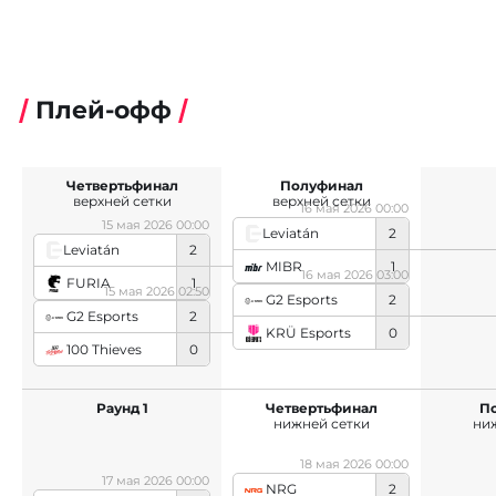
Плей-офф
Четвертьфинал
Полуфинал
верхней сетки
верхней сетки
16 мая 2026 00:00
15 мая 2026 00:00
Leviatán
2
Leviatán
2
MIBR
1
16 мая 2026 03:00
FURIA
1
15 мая 2026 02:50
G2 Esports
2
G2 Esports
2
KRÜ Esports
0
100 Thieves
0
Раунд 1
Четвертьфинал
П
нижней сетки
ни
18 мая 2026 00:00
17 мая 2026 00:00
NRG
2