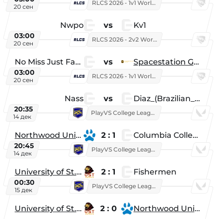
RLCS 2026 - 1v1 World Championship
20 сен
Nwpo
vs
Kv1
03:00
RLCS 2026 - 2v2 World Championship
20 сен
No Miss Just Fake
vs
Spacestation Gaming
03:00
RLCS 2026 - 1v1 World Championship
20 сен
Nass
vs
Diaz_(Brazilian_Player)
20:35
PlayVS College League 2025: Fall
14 дек
Northwood University
2 : 1
Columbia College
20:45
PlayVS College League 2025: Fall
14 дек
University of St. Thomas
2 : 1
Fishermen
00:30
PlayVS College League 2025: Fall
15 дек
University of St. Thomas
2 : 0
Northwood University