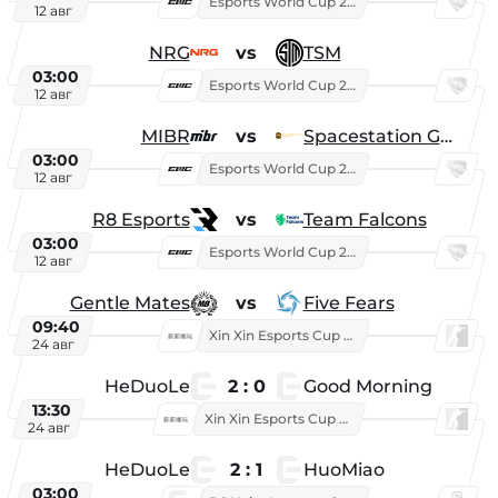
Esports World Cup 2026
12 авг
NRG
vs
TSM
03:00
Esports World Cup 2026
12 авг
MIBR
vs
Spacestation Gaming
03:00
Esports World Cup 2026
12 авг
R8 Esports
vs
Team Falcons
03:00
Esports World Cup 2026
12 авг
Gentle Mates
vs
Five Fears
09:40
Xin Xin Esports Cup 2025
24 авг
HeDuoLe
2 : 0
Good Morning
13:30
Xin Xin Esports Cup 2026
24 авг
HeDuoLe
2 : 1
HuoMiao
03:00