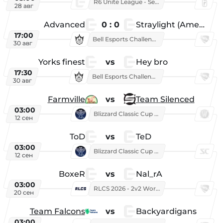
R6 Unite League - Season 1
28 авг
Advanced
0 : 0
Straylight (American team)
17:00
Bell Esports Challenge 2026
30 авг
Yorks finest
vs
Hey bro
17:30
Bell Esports Challenge 2026
30 авг
Farmville
vs
Team Silenced
03:00
Blizzard Classic Cup 2026
12 сен
ToD
vs
TeD
03:00
Blizzard Classic Cup 2026
12 сен
BoxeR
vs
Nal_rA
03:00
RLCS 2026 - 2v2 World Championship
20 сен
Team Falcons
vs
Backyardigans
03:00