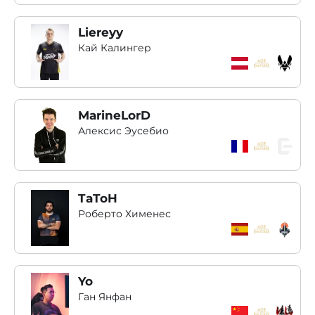
Liereyy
Кай Калингер
MarineLorD
Алексис Эусебио
TaToH
Роберто Хименес
Yo
Ган Янфан