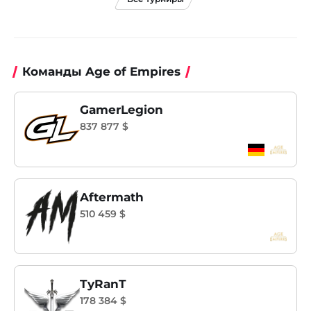
Команды Age of Empires
GamerLegion
837 877 $
Aftermath
510 459 $
TyRanT
178 384 $