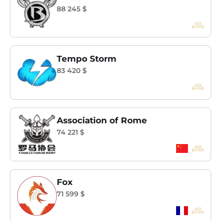
88 245 $
Tempo Storm
83 420 $
Association of Rome
74 221 $
Fox
71 599 $