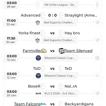
03:00
R6 Unite League - Season 1
28 авг
Advanced
0 : 0
Straylight (American team)
17:00
Bell Esports Challenge 2026
30 авг
Yorks finest
vs
Hey bro
17:30
Bell Esports Challenge 2026
30 авг
Farmville
vs
Team Silenced
03:00
Blizzard Classic Cup 2026
12 сен
ToD
vs
TeD
03:00
Blizzard Classic Cup 2026
12 сен
BoxeR
vs
Nal_rA
03:00
RLCS 2026 - 2v2 World Championship
20 сен
Team Falcons
vs
Backyardigans