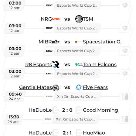
03:00
Esports World Cup 2026
12 авг
NRG
vs
TSM
03:00
Esports World Cup 2026
12 авг
MIBR
vs
Spacestation Gaming
03:00
Esports World Cup 2026
12 авг
R8 Esports
vs
Team Falcons
03:00
Esports World Cup 2026
12 авг
Gentle Mates
vs
Five Fears
09:40
Xin Xin Esports Cup 2025
24 авг
HeDuoLe
2 : 0
Good Morning
13:30
Xin Xin Esports Cup 2026
24 авг
HeDuoLe
2 : 1
HuoMiao