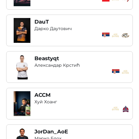
DauT
Дарко Даутович
Beastyqt
Александар Крстић
ACCM
Хуй Хоанг
JorDan_AoE
Марко Блох