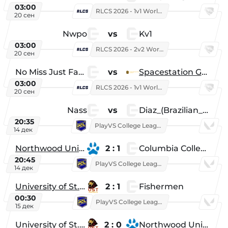
03:00
RLCS 2026 - 1v1 World Championship
20 сен
Nwpo
vs
Kv1
03:00
RLCS 2026 - 2v2 World Championship
20 сен
No Miss Just Fake
vs
Spacestation Gaming
03:00
RLCS 2026 - 1v1 World Championship
20 сен
Nass
vs
Diaz_(Brazilian_Player)
20:35
PlayVS College League 2025: Fall
14 дек
Northwood University
2 : 1
Columbia College
20:45
PlayVS College League 2025: Fall
14 дек
University of St. Thomas
2 : 1
Fishermen
00:30
PlayVS College League 2025: Fall
15 дек
University of St. Thomas
2 : 0
Northwood University