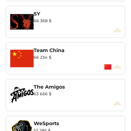
SY
66 368 $
Team China
66 234 $
The Amigos
63 666 $
WeSports
52 285 $