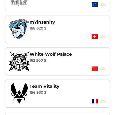
mYinsanity
168 620 $
White Wolf Palace
162 500 $
Team Vitality
154 930 $