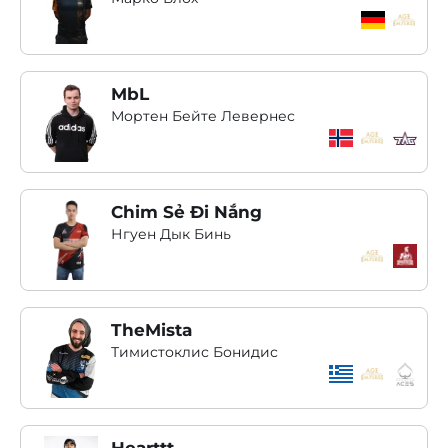
MbL
Мортен Бейте Левернес
Chim Sẻ Đi Nắng
Нгуен Дык Бинь
TheMista
Тимистоклис Бонидис
Hearttt