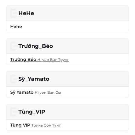
HeHe
Hehe
Trường_Béo
Trường Béo
Нгуен Ван Трунг
Sỹ_Yamato
Sỹ Yamato
Нгуен Ван Сы
Tùng_VIP
Tùng VIP
Тринь Сон Тунг