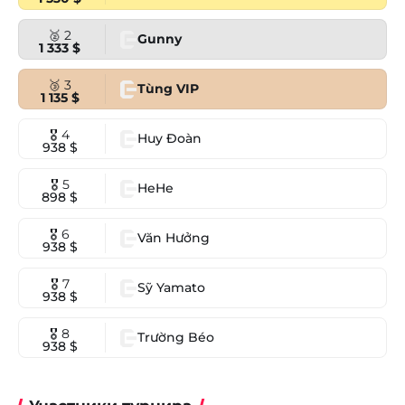
🥈 2
Gunny
1 333 $
🥉 3
Tùng VIP
1 135 $
🎖 4
Huy Đoàn
938 $
🎖 5
HeHe
898 $
🎖 6
Văn Hưởng
938 $
🎖 7
Sỹ Yamato
938 $
🎖 8
Trường Béo
938 $