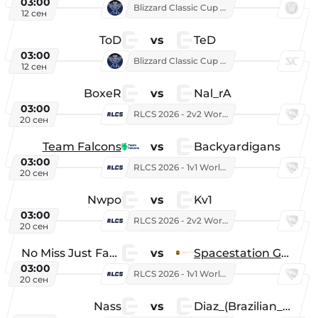
03:00
Blizzard Classic Cup 2026
12 сен
ToD
vs
TeD
03:00
Blizzard Classic Cup 2026
12 сен
BoxeR
vs
Nal_rA
03:00
RLCS 2026 - 2v2 World Championship
20 сен
Team Falcons
vs
Backyardigans
03:00
RLCS 2026 - 1v1 World Championship
20 сен
Nwpo
vs
Kv1
03:00
RLCS 2026 - 2v2 World Championship
20 сен
No Miss Just Fake
vs
Spacestation Gaming
03:00
RLCS 2026 - 1v1 World Championship
20 сен
Nass
vs
Diaz_(Brazilian_Player)