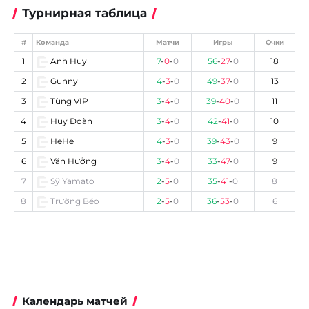
Турнирная таблица
#
Команда
Матчи
Игры
Очки
1
Anh Huy
7
-
0
-
0
56
-
27
-
0
18
2
Gunny
4
-
3
-
0
49
-
37
-
0
13
3
Tùng VIP
3
-
4
-
0
39
-
40
-
0
11
4
Huy Đoàn
3
-
4
-
0
42
-
41
-
0
10
5
HeHe
4
-
3
-
0
39
-
43
-
0
9
6
Văn Hưởng
3
-
4
-
0
33
-
47
-
0
9
7
Sỹ Yamato
2
-
5
-
0
35
-
41
-
0
8
8
Trường Béo
2
-
5
-
0
36
-
53
-
0
6
Календарь матчей