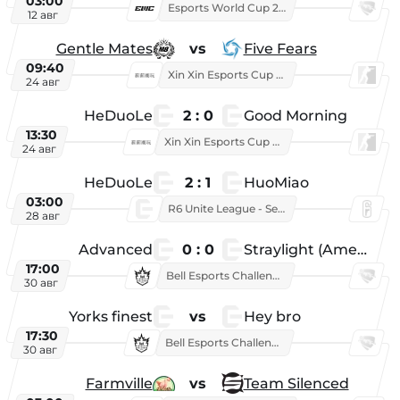
03:00
Esports World Cup 2026
12 авг
Gentle Mates
vs
Five Fears
09:40
Xin Xin Esports Cup 2025
24 авг
HeDuoLe
2 : 0
Good Morning
13:30
Xin Xin Esports Cup 2026
24 авг
HeDuoLe
2 : 1
HuoMiao
03:00
R6 Unite League - Season 1
28 авг
Advanced
0 : 0
Straylight (American team)
17:00
Bell Esports Challenge 2026
30 авг
Yorks finest
vs
Hey bro
17:30
Bell Esports Challenge 2026
30 авг
Farmville
vs
Team Silenced