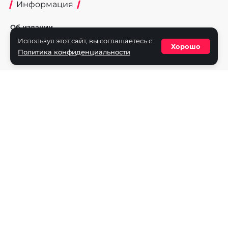
Информация
Об издании
Используя этот сайт, вы соглашаетесь с
Реклама на портале
Хорошо
Политика конфиденциальности
Политика конфиденциальности
Разделы
Новости
Турниры
Игроки
Команды
Игры
Dota 2
CS2
Valorant
Rocket League