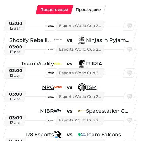
Предстоящие
Прошедшие
03:00
Esports World Cup 2026
12 авг
Shopify Rebellion
vs
Ninjas in Pyjamas
03:00
Esports World Cup 2026
12 авг
Team Vitality
vs
FURIA
03:00
Esports World Cup 2026
12 авг
NRG
vs
TSM
03:00
Esports World Cup 2026
12 авг
MIBR
vs
Spacestation Gaming
03:00
Esports World Cup 2026
12 авг
R8 Esports
vs
Team Falcons