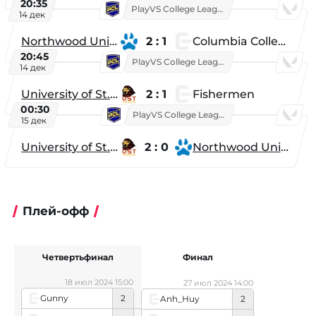
20:35
PlayVS College League 2025: Fall
14 дек
Northwood University
2 : 1
Columbia College
20:45
PlayVS College League 2025: Fall
14 дек
University of St. Thomas
2 : 1
Fishermen
00:30
PlayVS College League 2025: Fall
15 дек
University of St. Thomas
2 : 0
Northwood University
Плей-офф
Четвертьфинал
Финал
18 июл 2024 15:00
27 июл 2024 14:00
Gunny
2
Anh_Huy
2