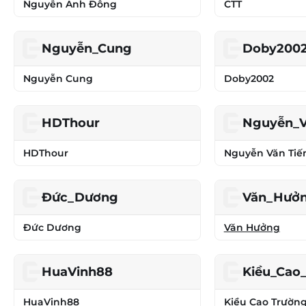
Nguyễn Anh Đông
CTT
Nguyễn_Cung
Doby200
Nguyễn Cung
Doby2002
HDThour
Nguyễn_V
HDThour
Nguyễn Văn Tiế
Đức_Dương
Văn_Hưở
Đức Dương
Văn Hưởng
HuaVinh88
Kiều_Cao
HuaVinh88
Kiều Cao Trườn