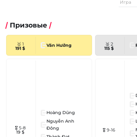
Игра
Призовые
🥇 1
🥈 2
Văn Hưởng
191 $
115 $
Hoàng Dũng
Nguyễn Anh
🎖 5-8
Đông
🎖 9-16
19 $
Thành Đạt