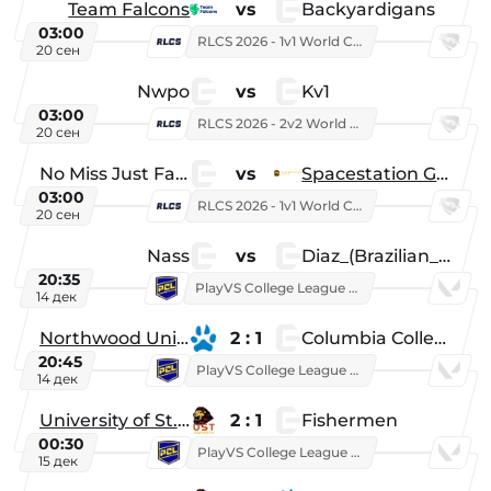
Team Falcons
vs
Backyardigans
03:00
RLCS 2026 - 1v1 World Championship
20 сен
Nwpo
vs
Kv1
03:00
RLCS 2026 - 2v2 World Championship
20 сен
No Miss Just Fake
vs
Spacestation Gaming
03:00
RLCS 2026 - 1v1 World Championship
20 сен
Nass
vs
Diaz_(Brazilian_Player)
20:35
PlayVS College League 2025: Fall
14 дек
Northwood University
2 : 1
Columbia College
20:45
PlayVS College League 2025: Fall
14 дек
University of St. Thomas
2 : 1
Fishermen
00:30
PlayVS College League 2025: Fall
15 дек