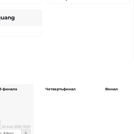
Quang
/8 финала
Четвертьфинал
Финал
24 янв 2026 15:00
Phạm_Đăng_Công
5