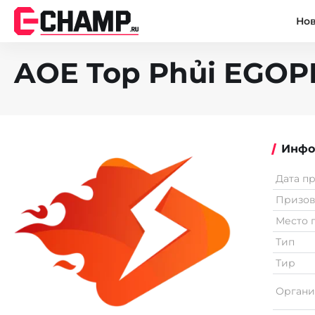
Но
AOE Top Phủi EGOP
Инфо
Дата п
Призо
Место 
Тип
Тир
Органи