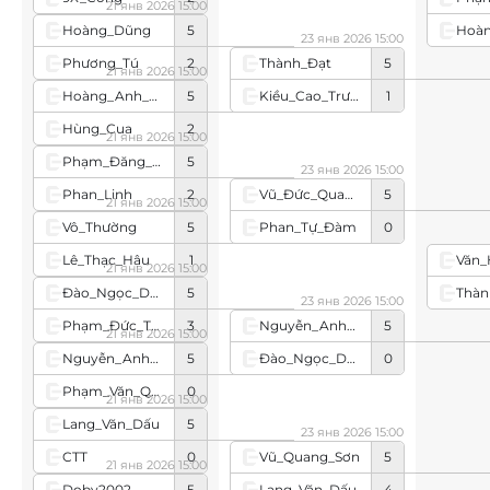
21 янв 2026 15:00
Hoà
Hoàng_Dũng
5
23 янв 2026 15:00
Phương_Tú
2
Thành_Đạt
5
21 янв 2026 15:00
Kiều_Cao_Trường
1
Hoàng_Anh_Dũng
5
Hùng_Cua
2
21 янв 2026 15:00
Phạm_Đăng_Công
5
23 янв 2026 15:00
Phan_Linh
2
Vũ_Đức_Quang
5
21 янв 2026 15:00
Phan_Tự_Đàm
0
Vô_Thường
5
Lê_Thạc_Hậu
1
Văn
21 янв 2026 15:00
Thàn
Đào_Ngọc_Dương
5
23 янв 2026 15:00
Phạm_Đức_Tâm
3
Nguyễn_Anh_Đông
5
21 янв 2026 15:00
Đào_Ngọc_Dương
0
Nguyễn_Anh_Đông
5
Phạm_Văn_Quyền
0
21 янв 2026 15:00
Lang_Văn_Dấu
5
23 янв 2026 15:00
CTT
0
Vũ_Quang_Sơn
5
21 янв 2026 15:00
Lang_Văn_Dấu
4
Doby2002
5