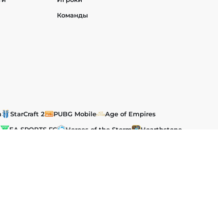
Команды
h
StarCraft 2
PUBG Mobile
Age of Empires
t
EA SPORTS FC
Heroes of the Storm
Hearthstone
им и международным законодательством об авторском праве