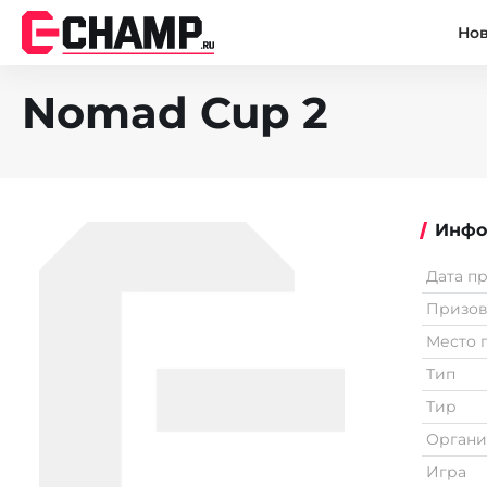
Но
Nomad Cup 2
Инфо
Дата п
Призо
Место 
Тип
Тир
Органи
Игра