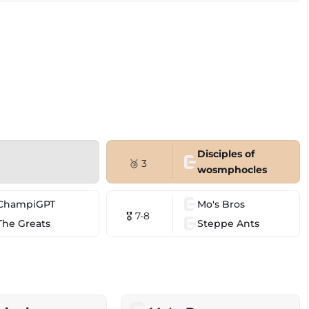
Disciples of
🥉 3
wosmphocles
ChampiGPT
Mo's Bros
🎖 7-8
The Greats
Steppe Ants