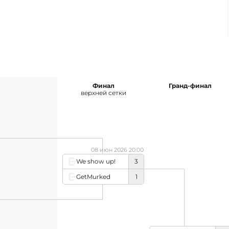
Финал
Гранд-финал
верхней сетки
08 июн 2026 20:00
We show up!
3
GetMurked
1