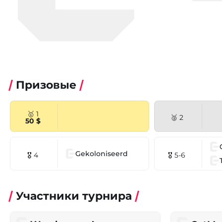
Призовые
🥇 1
🥈 2
50 $
Gekoloniseerd
🎖 4
🎖 5-6
Участники турнира