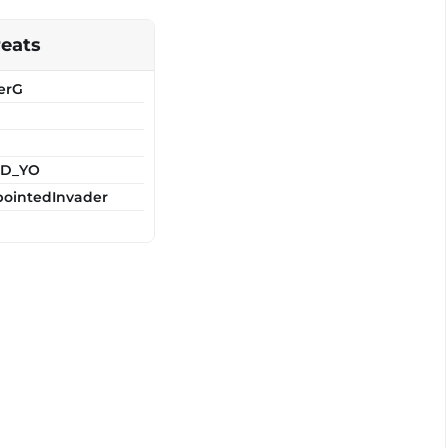
eats
erG
D_YO
pointedInvader