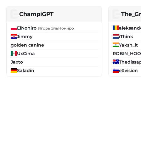
ChampiGPT
The_Gr
ElNoniro
aleksand
Игорь ЭльНониро
Jimmy
iThink
golden canine
Yaksh_it
UxCima
ROBIN_HOO
Jaxto
Thedissa
Saladin
eXvision