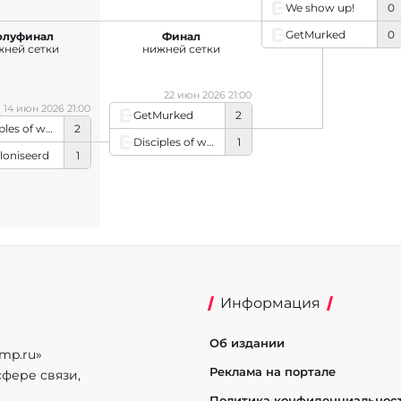
We show up!
0
GetMurked
0
олуфинал
Финал
жней сетки
нижней сетки
22 июн 2026 21:00
14 июн 2026 21:00
GetMurked
2
Disciples of wosmphocles
2
Disciples of wosmphocles
1
loniseerd
1
Информация
Об издании
mp.ru»
Реклама на портале
фере связи,
Политика конфиденциальнос