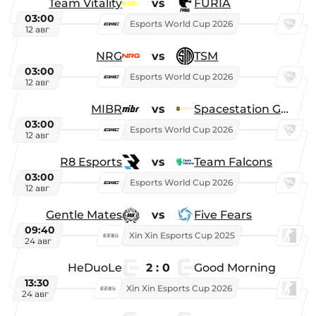
Team Vitality
vs
FURIA
03:00
Esports World Cup 2026
12 авг
NRG
vs
TSM
03:00
Esports World Cup 2026
12 авг
MIBR
vs
Spacestation Gaming
03:00
Esports World Cup 2026
12 авг
R8 Esports
vs
Team Falcons
03:00
Esports World Cup 2026
12 авг
Gentle Mates
vs
Five Fears
09:40
Xin Xin Esports Cup 2025
24 авг
HeDuoLe
2 : 0
Good Morning
13:30
Xin Xin Esports Cup 2026
24 авг