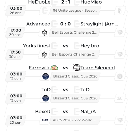
HeDuoLe
2 : 1
HuoMiao
03:00
R6 Unite League - Season 1
28 авг
Advanced
0 : 0
Straylight (American team)
17:00
Bell Esports Challenge 2026
30 авг
Yorks finest
vs
Hey bro
17:30
Bell Esports Challenge 2026
30 авг
Farmville
vs
Team Silenced
03:00
Blizzard Classic Cup 2026
12 сен
ToD
vs
TeD
03:00
Blizzard Classic Cup 2026
12 сен
BoxeR
vs
Nal_rA
03:00
RLCS 2026 - 2v2 World Championship
20 сен