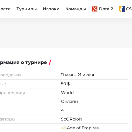
вости
Турниры
Игроки
Команды
Dota 2
CS
рмация о турнире
роведения
11 мая – 21 июля
вые
50 $
проведения
World
Онлайн
4
заторы
ScORpIoN
Age of Empires