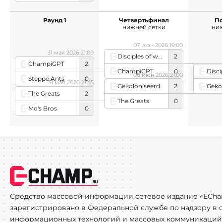
Раунд 1
Четвертьфинал
П
нижней сетки
ни
07 июн 2026 19:00
31 мая 2026 21:00
Disciples of wosmphocles
2
ChampiGPT
2
ChampiGPT
0
08 июн 2026 21:00
Steppe Ants
0
31 мая 2026 21:45
Geko
Gekoloniseerd
2
The Greats
2
The Greats
0
Mo's Bros
0
Средство массовой информации сетевое издание «ECha
зарегистрировано в Федеральной службе по надзору в с
информационных технологий и массовых коммуникаций