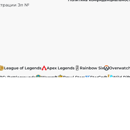
истрации Эл №
League of Legends
Apex Legends
Rainbow Six
Overwatc
BG: Battlegrounds
Warcraft
Brawl Stars
StarCraft
Wild Rif
ы, размещенные на сайте, защищены в соответствии с российск
ка на
EChamp.ru
обязательна.