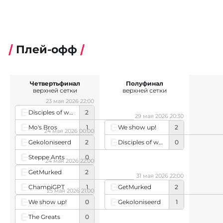
Плей-офф
Четвертьфинал
Полуфинал
верхней сетки
верхней сетки
23 мая 2026 22:00
Disciples of wosmphocles
2
29 мая 2026 20:30
Mo's Bros
1
We show up!
2
24 мая 2026 00:00
Disciples of wosmphocles
0
Gekoloniseerd
2
Steppe Ants
0
24 мая 2026 22:00
GetMurked
2
31 мая 2026 22:00
ChampiGPT
1
GetMurked
2
25 мая 2026 21:00
Gekoloniseerd
1
We show up!
0
The Greats
0