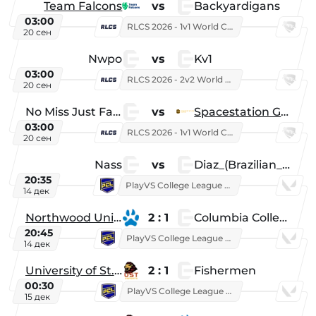
Team Falcons
vs
Backyardigans
03:00
RLCS 2026 - 1v1 World Championship
20 сен
Nwpo
vs
Kv1
03:00
RLCS 2026 - 2v2 World Championship
20 сен
No Miss Just Fake
vs
Spacestation Gaming
03:00
RLCS 2026 - 1v1 World Championship
20 сен
Nass
vs
Diaz_(Brazilian_Player)
20:35
PlayVS College League 2025: Fall
14 дек
Northwood University
2 : 1
Columbia College
20:45
PlayVS College League 2025: Fall
14 дек
University of St. Thomas
2 : 1
Fishermen
00:30
PlayVS College League 2025: Fall
15 дек