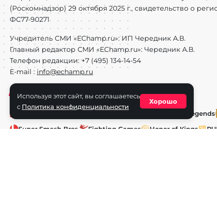
(Роскомнадзор) 29 октября 2025 г., свидетельство о рег
ФС77-90271
Учредитель СМИ «EChamp.ru»: ИП Чередник А.В.
Главный редактор СМИ «EChamp.ru»: Чередник А.В.
Телефон редакции: +7 (495) 134-14-54
E-mail :
info@echamp.ru
Игры
Используя этот сайт, вы соглашаетесь
Хорошо
с
Политика конфиденциальности
Dota 2
CS2
Valorant
Rocket League
Mobile Legends
Super Smash Bros.
Fighting Games
Honor of Kings
PU
Artifact
World of Tanks
Call of Duty
Авторское право © 2025 EChamp.ru. Все права на материал
и смежных правах.
При любом использовании материалов сайта активная ссыл
Для лиц старше 16 лет