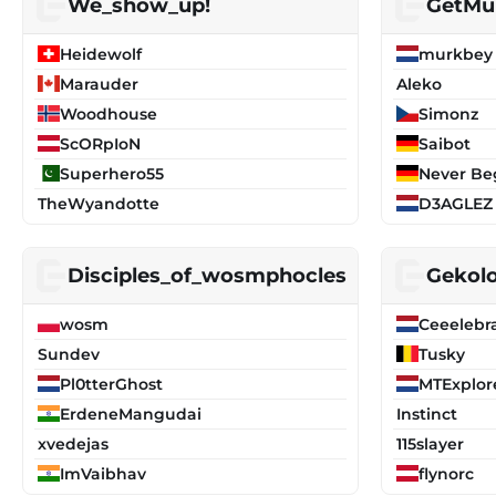
We_show_up!
GetMu
Heidewolf
murkbey
Marauder
Aleko
Woodhouse
Simonz
ScORpIoN
Saibot
Superhero55
Never Be
TheWyandotte
D3AGLEZ
Disciples_of_wosmphocles
Gekolo
wosm
Ceeelebr
Sundev
Tusky
Pl0tterGhost
MTExplor
ErdeneMangudai
Instinct
xvedejas
115slayer
ImVaibhav
flynorc