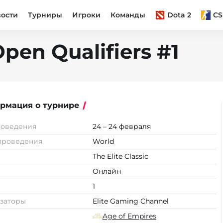
вости
Турниры
Игроки
Команды
Dota 2
CS
 Open Qualifiers #1
рмация о турнире
роведения
24 – 24 февраля
проведения
World
The Elite Classic
Онлайн
1
заторы
Elite Gaming Channel
Age of Empires