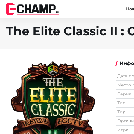
Но
The Elite Classic II :
Инфо
Дата п
Место 
Серия
Тип
Тир
Органи
Игра