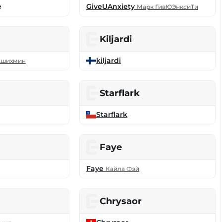
e
GiveUAnxiety
Марк ГивЮЭнксиТи
Kiljardi
kiljardi
Ашихмин
Starflark
Starflark
Faye
Faye
Кайла Фэй
Chrysaor