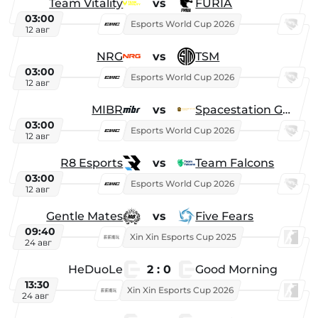
Team Vitality
vs
FURIA
03:00
Esports World Cup 2026
12 авг
NRG
vs
TSM
03:00
Esports World Cup 2026
12 авг
MIBR
vs
Spacestation Gaming
03:00
Esports World Cup 2026
12 авг
R8 Esports
vs
Team Falcons
03:00
Esports World Cup 2026
12 авг
Gentle Mates
vs
Five Fears
09:40
Xin Xin Esports Cup 2025
24 авг
HeDuoLe
2 : 0
Good Morning
13:30
Xin Xin Esports Cup 2026
24 авг