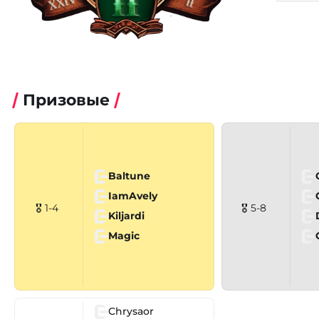
Призовые
Baltune
IamAvely
🎖 1-4
🎖 5-8
Kiljardi
Magic
Chrysaor