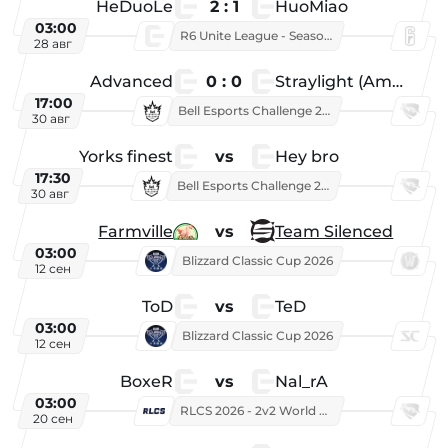
HeDuoLe
2 : 1
HuoMiao
03:00
R6 Unite League - Season 1
28 авг
Advanced
0 : 0
Straylight (American team)
17:00
Bell Esports Challenge 2026
30 авг
Yorks finest
vs
Hey bro
17:30
Bell Esports Challenge 2026
30 авг
Farmville
vs
Team Silenced
03:00
Blizzard Classic Cup 2026
12 сен
ToD
vs
TeD
03:00
Blizzard Classic Cup 2026
12 сен
BoxeR
vs
Nal_rA
03:00
RLCS 2026 - 2v2 World Championship
20 сен