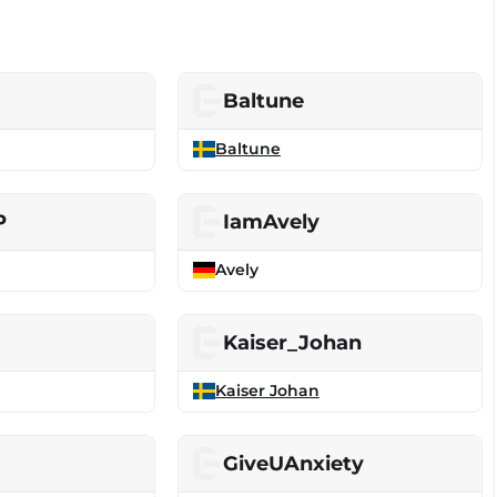
Baltune
Baltune
P
IamAvely
Avely
Kaiser_Johan
Kaiser Johan
GiveUAnxiety