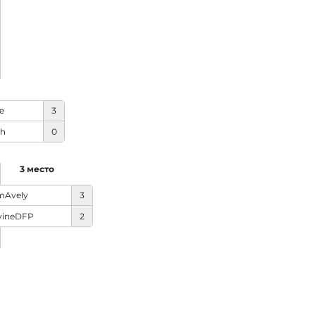
e
3
th
0
3 место
mAvely
3
vineDFP
2