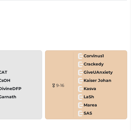
Corvinus1
Crackedy
CAT
GiveUAnxiety
CsOH
Kaiser Johan
🎖 9-16
DivineDFP
Kasva
Garnath
LaSh
Marea
SAS