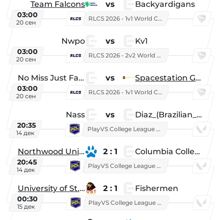
Team Falcons
vs
Backyardigans
03:00
RLCS 2026 - 1v1 World Championship
20 сен
Nwpo
vs
Kv1
03:00
RLCS 2026 - 2v2 World Championship
20 сен
No Miss Just Fake
vs
Spacestation Gaming
03:00
RLCS 2026 - 1v1 World Championship
20 сен
Nass
vs
Diaz_(Brazilian_Player)
20:35
PlayVS College League 2025: Fall
14 дек
Northwood University
2 : 1
Columbia College
20:45
PlayVS College League 2025: Fall
14 дек
University of St. Thomas
2 : 1
Fishermen
00:30
PlayVS College League 2025: Fall
15 дек