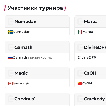
Участники турнира
Numudan
Marea
Numudan
Marea
Garnath
DivineDF
Garnath
DivineDFP
Михаил Костюхин
Magic
CsOH
IamMagic
CsOH
Corvinus1
Crackedy