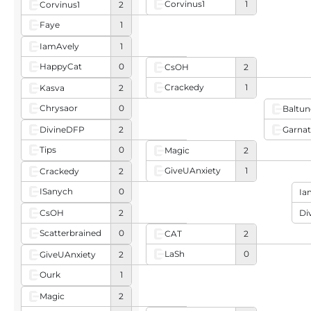
Corvinus1
1
Corvinus1
2
Faye
1
IamAvely
1
HappyCat
0
CsOH
2
Crackedy
1
Kasva
2
Chrysaor
0
Baltun
DivineDFP
2
Garna
Tips
0
Magic
2
GiveUAnxiety
1
Crackedy
2
ISanych
0
Ia
CsOH
2
Di
Scatterbrained
0
CAT
2
LaSh
0
GiveUAnxiety
2
Ourk
1
Magic
2