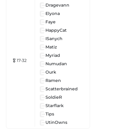
Dragevann
Elyona
Faye
HappyCat
ISanych
Matiz
Myriad
🎖 17-32
Numudan
Ourk
Ramen
Scatterbrained
SoldieR
Starflark
Tips
UtinOwns