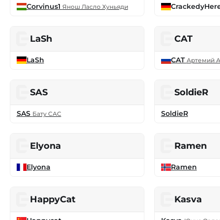
Corvinus1
CrackedyHer
Янош Ласло Хуньяди
LaSh
CAT
LaSh
CAT
Артемий 
SAS
SoldieR
SAS
SoldieR
Бату САС
Elyona
Ramen
Elyona
Ramen
HappyCat
Kasva