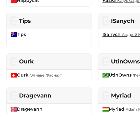
Happycat
Kasva
Юнус Озде
Tips
ISanych
Tips
ISanych
Андрей 
Ourk
UtinOwn
Ourk
UtinOwns
Оливье Фаснахт
Фел
Dragevann
Myriad
Dragevann
Myriad
Adam R