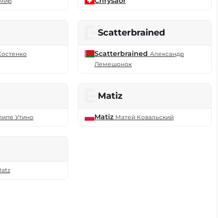
Chrysaor
мир
Scatterbrained
Scatterbrained
Костенко
Александр
Лемешонок
s
Matiz
Matiz
ипе Утино
Матей Ковальский
atz