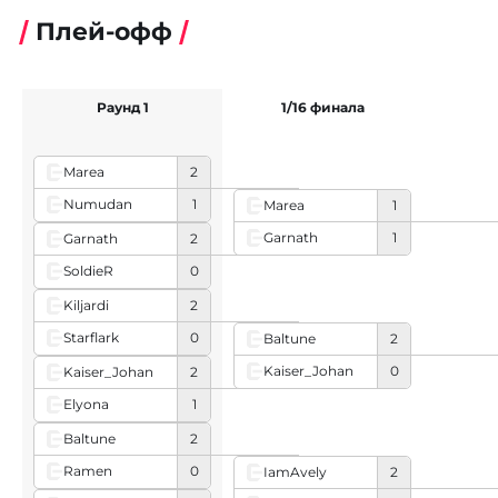
Плей-офф
Раунд 1
1/16 финала
Marea
2
Numudan
1
Marea
1
Garnath
1
Garnath
2
SoldieR
0
Kiljardi
2
Starflark
0
Baltune
2
Kaiser_Johan
0
Kaiser_Johan
2
Elyona
1
Baltune
2
Ramen
0
IamAvely
2