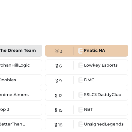
The Dream Team
Fnatic NA
🥉 3
YohanHillLogic
Lowkey Esports
🎖 6
Doobies
DMG
🎖 9
Anime Aimers
SSLCKDaddyClub
🎖 12
Top 3
NBT
🎖 15
BetterThanU
UnsignedLegends
🎖 18