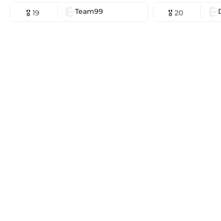
Team99
🎖 19
🎖 20