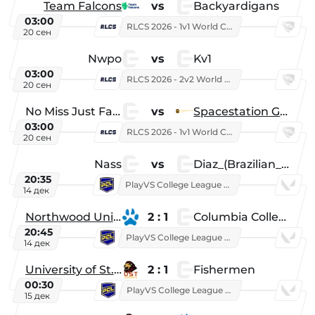
Team Falcons
vs
Backyardigans
03:00
RLCS 2026 - 1v1 World Championship
20 сен
Nwpo
vs
Kv1
03:00
RLCS 2026 - 2v2 World Championship
20 сен
No Miss Just Fake
vs
Spacestation Gaming
03:00
RLCS 2026 - 1v1 World Championship
20 сен
Nass
vs
Diaz_(Brazilian_Player)
20:35
PlayVS College League 2025: Fall
14 дек
Northwood University
2 : 1
Columbia College
20:45
PlayVS College League 2025: Fall
14 дек
University of St. Thomas
2 : 1
Fishermen
00:30
PlayVS College League 2025: Fall
15 дек