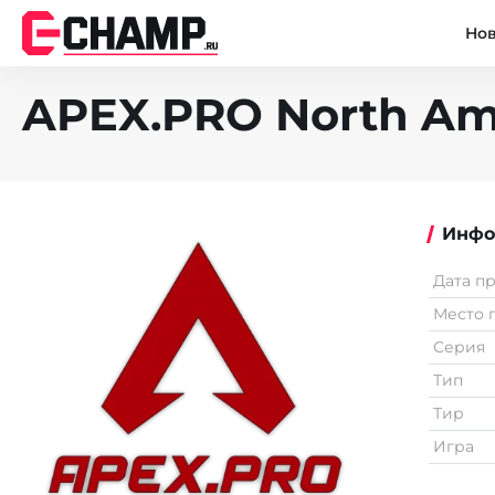
Но
APEX.PRO North Ame
Инфо
Дата п
Место 
Серия
Тип
Тир
Игра