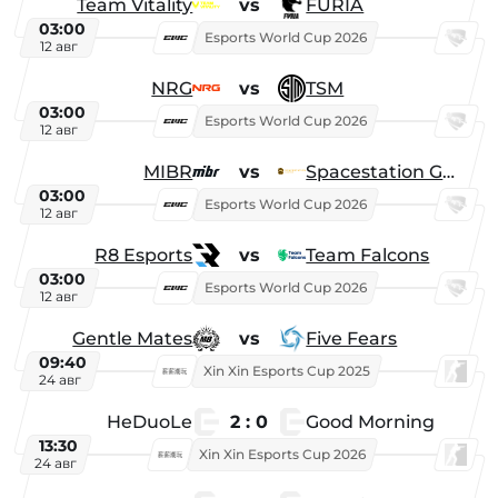
Team Vitality
vs
FURIA
03:00
Esports World Cup 2026
12 авг
NRG
vs
TSM
03:00
Esports World Cup 2026
12 авг
MIBR
vs
Spacestation Gaming
03:00
Esports World Cup 2026
12 авг
R8 Esports
vs
Team Falcons
03:00
Esports World Cup 2026
12 авг
Gentle Mates
vs
Five Fears
09:40
Xin Xin Esports Cup 2025
24 авг
HeDuoLe
2 : 0
Good Morning
13:30
Xin Xin Esports Cup 2026
24 авг