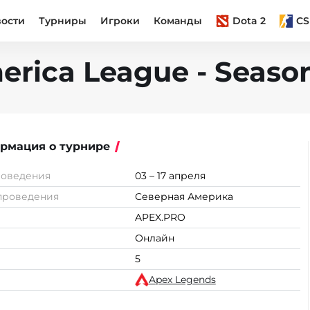
вости
Турниры
Игроки
Команды
Dota 2
CS
rica League - Seaso
рмация о турнире
роведения
03 – 17 апреля
проведения
Северная Америка
APEX.PRO
Онлайн
5
Apex Legends