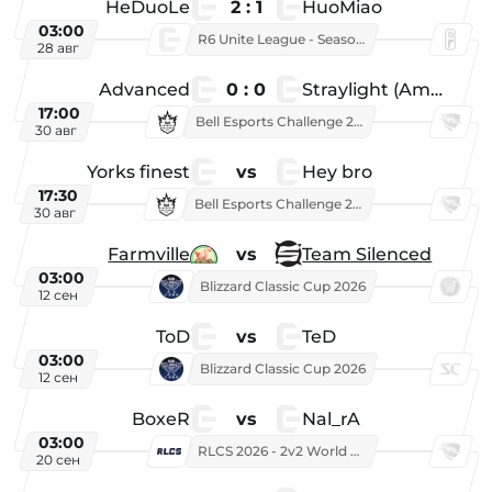
HeDuoLe
2 : 1
HuoMiao
03:00
R6 Unite League - Season 1
28 авг
Advanced
0 : 0
Straylight (American team)
17:00
Bell Esports Challenge 2026
30 авг
Yorks finest
vs
Hey bro
17:30
Bell Esports Challenge 2026
30 авг
Farmville
vs
Team Silenced
03:00
Blizzard Classic Cup 2026
12 сен
ToD
vs
TeD
03:00
Blizzard Classic Cup 2026
12 сен
BoxeR
vs
Nal_rA
03:00
RLCS 2026 - 2v2 World Championship
20 сен