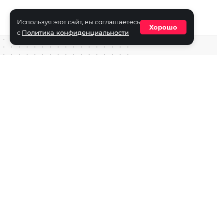
Используя этот сайт, вы соглашаетесь
Хорошо
с
Политика конфиденциальности
Средство массовой информации сетевое издание «ECha
зарегистрировано в Федеральной службе по надзору в с
информационных технологий и массовых коммуникаций
(Роскомнадзор) 29 октября 2025 г., свидетельство о рег
ФС77-90271
Учредитель СМИ «EChamp.ru»: ИП Чередник А.В.
Главный редактор СМИ «EChamp.ru»: Чередник А.В.
Телефон редакции: +7 (495) 134-14-54
E-mail :
info@echamp.ru
Игры