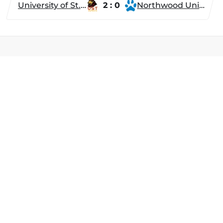
University of St. Thomas
2 : 0
Northwood University
Разделы
Новости
Турниры
ти
Игроки
Команды