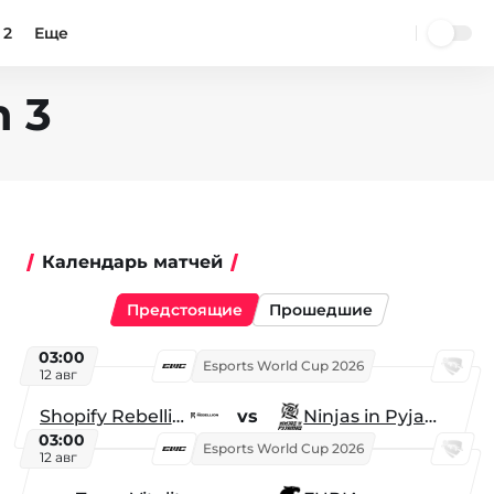
 2
Еще
n 3
Календарь матчей
Предстоящие
Прошедшие
03:00
Esports World Cup 2026
12 авг
Shopify Rebellion
vs
Ninjas in Pyjamas
03:00
Esports World Cup 2026
12 авг