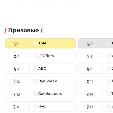
Призовые
TSM
🥇 1
🥈 2
LFOffers
🎖 4
🎖 5
ABC
🎖 7
🎖 8
Bye Week
🎖 10
🎖 11
Gatekeepers
🎖 13
🎖 14
Hyd
🎖 16
🎖 17