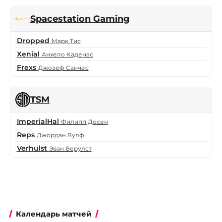
Spacestation Gaming
Dropped
Марк Тис
Xenial
Анхело Каденас
Frexs
Джозеф Санчес
TSM
ImperialHal
Филипп Досен
Reps
Джордан Вулф
Verhulst
Эван Верулст
Календарь матчей