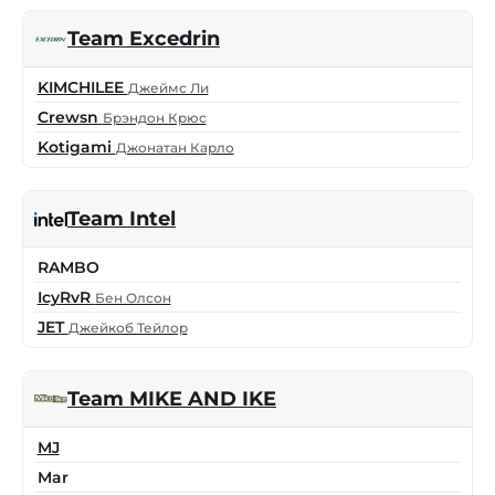
Team Excedrin
KIMCHILEE
Джеймс Ли
Crewsn
Брэндон Крюс
Kotigami
Джонатан Карло
Team Intel
RAMBO
IcyRvR
Бен Олсон
JET
Джейкоб Тейлор
Team MIKE AND IKE
MJ
Mar