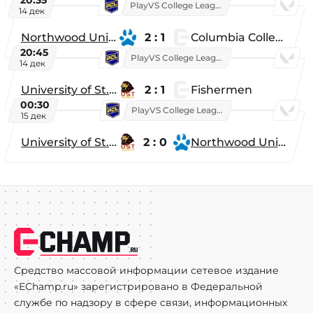
20:35
PlayVS College League 2025: Fall
14 дек
Northwood University
2 : 1
Columbia College
20:45
PlayVS College League 2025: Fall
14 дек
University of St. Thomas
2 : 1
Fishermen
00:30
PlayVS College League 2025: Fall
15 дек
University of St. Thomas
2 : 0
Northwood University
Средство массовой информации сетевое издание
«EChamp.ru» зарегистрировано в Федеральной
службе по надзору в сфере связи, информационных