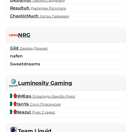
Тайлер Гарденер
Resultuh
Джордан Результа
ChaoticMuch
Натан Гайкевич
NRG
Gild
Захари Деннис
nafen
Sweetdreams
Luminosity Gaming
NMEgo
Освальдо Хакобо Риос
YanYa
Саул Пласенсия
Neazul
Луис Суарес
Team Liquid