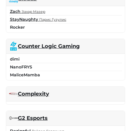
Zach
Захар Мазер
StayNaughty
Парис Гузулис
Rocker
Counter Logic Gaming
dimi
NanoFRYS
MaliceMamba
Complexity
G2 Esports
Dezignful