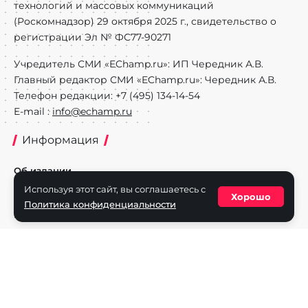
технологий и массовых коммуникаций
(Роскомнадзор) 29 октября 2025 г., свидетельство о
регистрации Эл № ФС77-90271
Учредитель СМИ «EChamp.ru»: ИП Чередник А.В.
Главный редактор СМИ «EChamp.ru»: Чередник А.В.
Телефон редакции: +7 (495) 134-14-54
E-mail :
info@echamp.ru
Информация
Об издании
Используя этот сайт, вы соглашаетесь с
Реклама на портале
Хорошо
Политика конфиденциальности
Политика конфиденциальности
Разделы
Новости