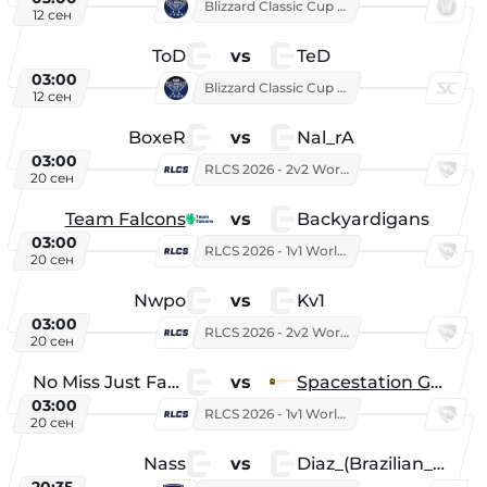
Blizzard Classic Cup 2026
12 сен
ToD
vs
TeD
03:00
Blizzard Classic Cup 2026
12 сен
BoxeR
vs
Nal_rA
03:00
RLCS 2026 - 2v2 World Championship
20 сен
Team Falcons
vs
Backyardigans
03:00
RLCS 2026 - 1v1 World Championship
20 сен
Nwpo
vs
Kv1
03:00
RLCS 2026 - 2v2 World Championship
20 сен
No Miss Just Fake
vs
Spacestation Gaming
03:00
RLCS 2026 - 1v1 World Championship
20 сен
Nass
vs
Diaz_(Brazilian_Player)