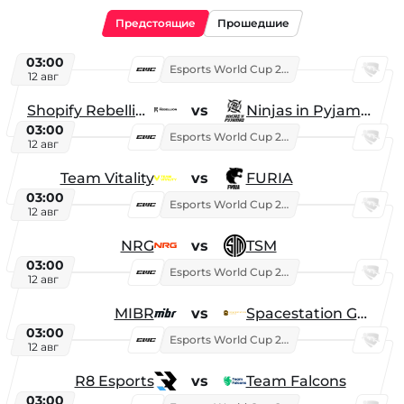
Предстоящие
Прошедшие
03:00
Esports World Cup 2026
12 авг
Shopify Rebellion
vs
Ninjas in Pyjamas
03:00
Esports World Cup 2026
12 авг
Team Vitality
vs
FURIA
03:00
Esports World Cup 2026
12 авг
NRG
vs
TSM
03:00
Esports World Cup 2026
12 авг
MIBR
vs
Spacestation Gaming
03:00
Esports World Cup 2026
12 авг
R8 Esports
vs
Team Falcons
03:00