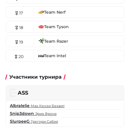
Team Nerf
🎖 17
Team Tyson
🎖 18
Team Razer
🎖 19
Team Intel
🎖 20
Участники турнира
ASS
Albralelie
Мак Кензи Беквит
Snip3down
Эрик Врона
SlurpeeG
Грегори Сабия