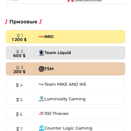
Призовые
🥇 1
NRG
1 200 $
🥈 2
Team Liquid
600 $
🥉 3
TSM
200 $
Team MIKE AND IKE
🎖 4
Luminosity Gaming
🎖 5
100 Thieves
🎖 6
Counter Logic Gaming
🎖 7