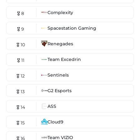
Complexity
🎖 8
Spacestation Gaming
🎖 9
Renegades
🎖 10
Team Excedrin
🎖 11
Sentinels
🎖 12
G2 Esports
🎖 13
ASS
🎖 14
Cloud9
🎖 15
Team VIZIO
🎖 16