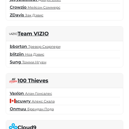
Crowzjo
Мейсон Соммерс
ZDavis
Зак Дэвис
Team VIZIO
bborton
Тревор Скарпери
blitziin
Ноа Дэвис
Sung
Томми Нгуен
100 Thieves
Vaxlon
Алан Гонсалес
scuwry
Алекс Скала
Onmuu
Брендан Пода
Cloud9