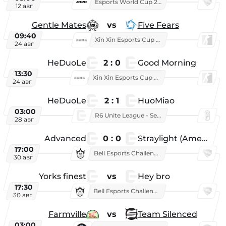
Esports World Cup 2026
12 авг
Gentle Mates
vs
Five Fears
09:40
Xin Xin Esports Cup 2025
24 авг
HeDuoLe
2 : 0
Good Morning
13:30
Xin Xin Esports Cup 2026
24 авг
HeDuoLe
2 : 1
HuoMiao
03:00
R6 Unite League - Season 1
28 авг
Advanced
0 : 0
Straylight (American team)
17:00
Bell Esports Challenge 2026
30 авг
Yorks finest
vs
Hey bro
17:30
Bell Esports Challenge 2026
30 авг
Farmville
vs
Team Silenced
03:00