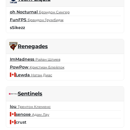
oh Nocturnal
Брэндон Сингер
FunFPS
Брандон Грумбидж
sSikezz
Renegades
ImMadness
Райан Шлиев
PowPow
Кристиан Блейлок
Lewda
Натан Диас
Sentinels
lou
Трентон Клеменс
senoxe
Адам Лау
crust