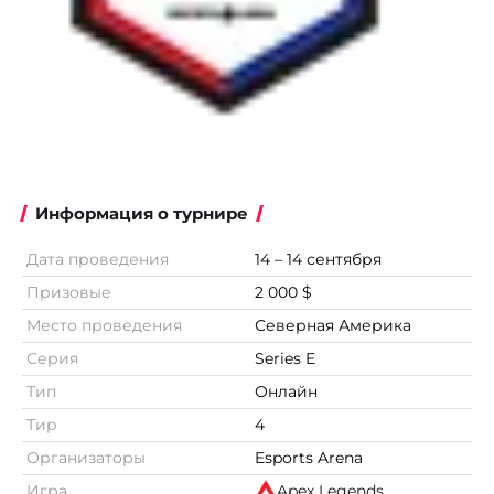
Информация о турнире
Дата проведения
14 – 14 сентября
Призовые
2 000 $
Место проведения
Северная Америка
Серия
Series E
Тип
Онлайн
Тир
4
Организаторы
Esports Arena
Игра
Apex Legends