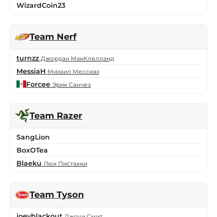
WizardCoin23
Team Nerf
turnzz
Джордан МакКлелланд
MessiaH
Михаил Мессиах
Forcee
Эрик Санчез
Team Razer
SangLion
BoxOTea
Blaeku
Люк Пистакки
Team Tyson
joeyblackout
Джоуи Смит