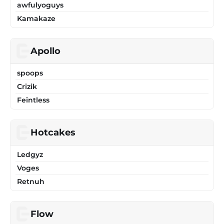
awfulyoguys
Kamakaze
Apollo
spoops
Crizik
Feintless
Hotcakes
Ledgyz
Voges
Retnuh
Flow