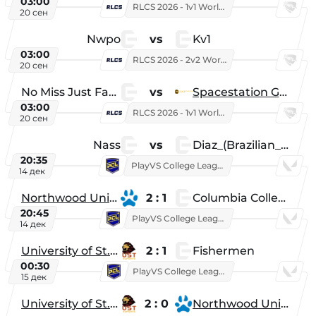
03:00
RLCS 2026 - 1v1 World Championship
20 сен
Nwpo
vs
Kv1
03:00
RLCS 2026 - 2v2 World Championship
20 сен
No Miss Just Fake
vs
Spacestation Gaming
03:00
RLCS 2026 - 1v1 World Championship
20 сен
Nass
vs
Diaz_(Brazilian_Player)
20:35
PlayVS College League 2025: Fall
14 дек
Northwood University
2 : 1
Columbia College
20:45
PlayVS College League 2025: Fall
14 дек
University of St. Thomas
2 : 1
Fishermen
00:30
PlayVS College League 2025: Fall
15 дек
University of St. Thomas
2 : 0
Northwood University