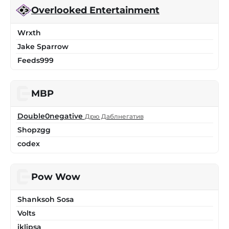
Overlooked Entertainment
Wrxth
Jake Sparrow
Feeds999
MBP
Double0negative
Дрю Даблнегатив
Shopzgg
codex
Pow Wow
Shanksoh Sosa
Volts
iklipsa