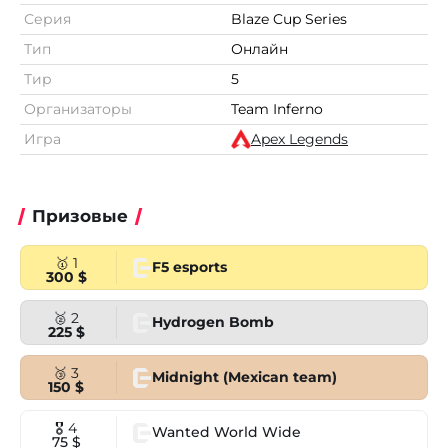
Серия
Blaze Cup Series
Тип
Онлайн
Тир
5
Организаторы
Team Inferno
Игра
Apex Legends
Призовые
🥇 1
F5 esports
300 $
🥈 2
Hydrogen Bomb
225 $
🥉 3
Midnight (Mexican team)
150 $
🎖 4
Wanted World Wide
75 $