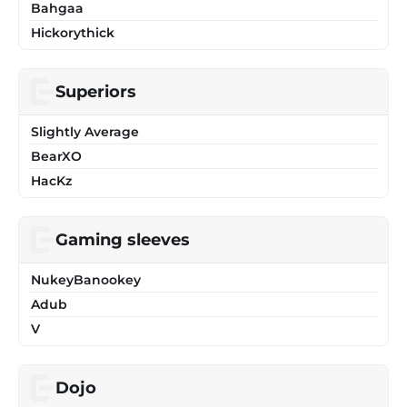
Bahgaa
Hickorythick
Superiors
Slightly Average
BearXO
HacKz
Gaming sleeves
NukeyBanookey
Adub
V
Dojo