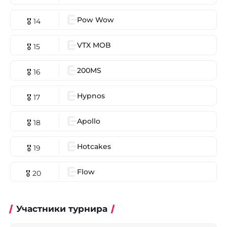
Pow Wow
🎖 14
VTX MOB
🎖 15
200MS
🎖 16
Hypnos
🎖 17
Apollo
🎖 18
Hotcakes
🎖 19
Flow
🎖 20
Участники турнира