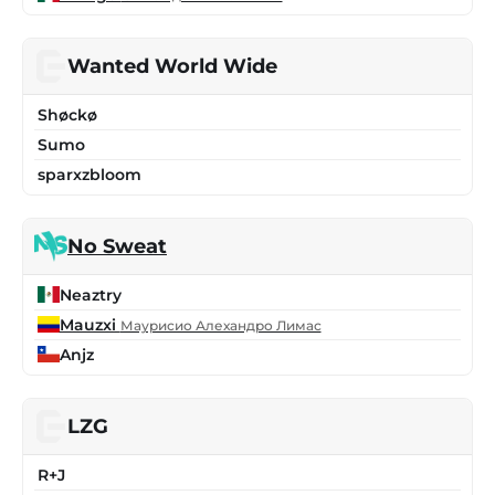
Wanted World Wide
Shøckø
Sumo
sparxzbloom
No Sweat
Neaztry
Mauzxi
Маурисио Алехандро Лимас
Anjz
LZG
R+J