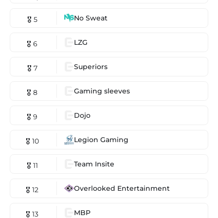
No Sweat
🎖 5
LZG
🎖 6
Superiors
🎖 7
Gaming sleeves
🎖 8
Dojo
🎖 9
Legion Gaming
🎖 10
Team Insite
🎖 11
Overlooked Entertainment
🎖 12
MBP
🎖 13