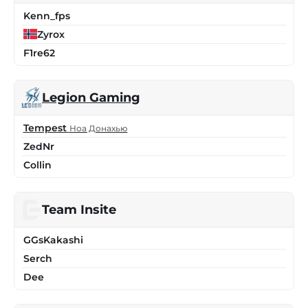
Kenn_fps
Zyrox
F1re62
Legion Gaming
Tempest
Ноа Донахью
ZedNr
Collin
Team Insite
GGsKakashi
Serch
Dee