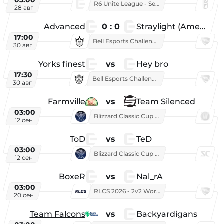
03:00
R6 Unite League - Season 1
28 авг
Advanced
0 : 0
Straylight (American team)
17:00
Bell Esports Challenge 2026
30 авг
Yorks finest
vs
Hey bro
17:30
Bell Esports Challenge 2026
30 авг
Farmville
vs
Team Silenced
03:00
Blizzard Classic Cup 2026
12 сен
ToD
vs
TeD
03:00
Blizzard Classic Cup 2026
12 сен
BoxeR
vs
Nal_rA
03:00
RLCS 2026 - 2v2 World Championship
20 сен
Team Falcons
vs
Backyardigans