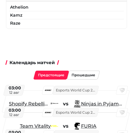
Athelion
Kamz
Raze
Календарь матчей
Предстоящие
Прошедшие
03:00
Esports World Cup 2026
12 авг
Shopify Rebellion
vs
Ninjas in Pyjamas
03:00
Esports World Cup 2026
12 авг
Team Vitality
vs
FURIA
03:00