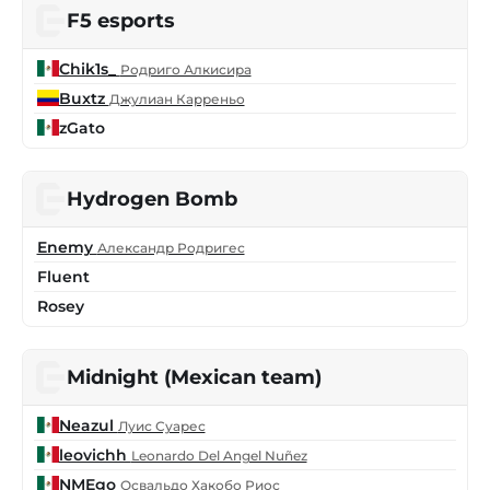
F5 esports
Chik1s_
Родриго Алкисирa
Buxtz
Джулиан Карреньо
zGato
Hydrogen Bomb
Enemy
Александр Родригес
Fluent
Rosey
Midnight (Mexican team)
Neazul
Луис Суарес
leovichh
Leonardo Del Angel Nuñez
NMEgo
Освальдо Хакобо Риос