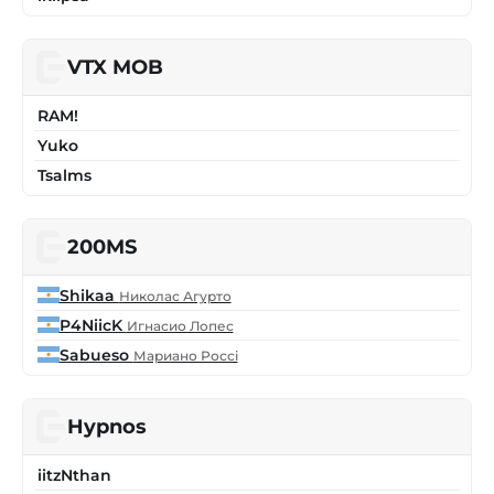
VTX MOB
RAM!
Yuko
Tsalms
200MS
Shikaa
Николас Агурто
P4NiicK
Игнасио Лопес
Sabueso
Мариано Россі
Hypnos
iitzNthan