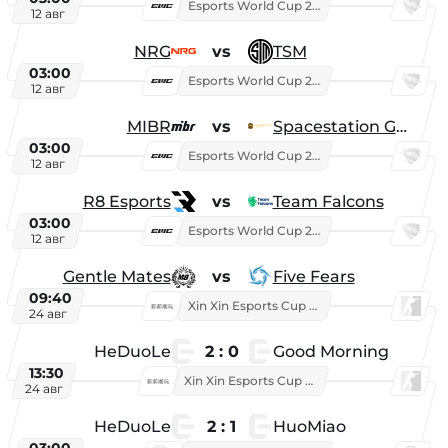
Esports World Cup 2026
12 авг
NRG
vs
TSM
03:00
Esports World Cup 2026
12 авг
MIBR
vs
Spacestation Gaming
03:00
Esports World Cup 2026
12 авг
R8 Esports
vs
Team Falcons
03:00
Esports World Cup 2026
12 авг
Gentle Mates
vs
Five Fears
09:40
Xin Xin Esports Cup 2025
24 авг
HeDuoLe
2 : 0
Good Morning
13:30
Xin Xin Esports Cup 2026
24 авг
HeDuoLe
2 : 1
HuoMiao