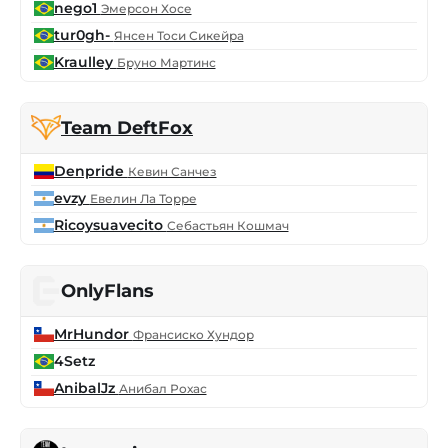
nego1
Эмерсон Хосе
tur0gh-
Янсен Тоси Сикейра
Kraulley
Бруно Мартинс
Team DeftFox
Denpride
Кевин Санчез
evzy
Евелин Ла Торре
Ricoysuavecito
Себастьян Кошмач
OnlyFlans
MrHundor
Франсиско Хундор
4Setz
AnibalJz
Анибал Рохас