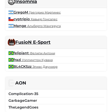
Insomnia
GregoM
Грегорио Мартинес
cyptripio
Хавьер Гонсалес
Mange
Альберто Мангеруга
FusioN E-Sport
felipiant
Фелипи Антони
frazi
Уэллингтон Кувана
BL4CKSzz
Элиас Джуниор
AON
Complication-35
GarbageGamer
TheLegendGoes