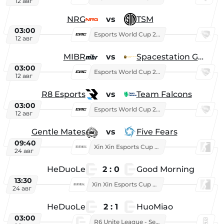
12 авг
NRG
vs
TSM
03:00
Esports World Cup 2026
12 авг
MIBR
vs
Spacestation Gaming
03:00
Esports World Cup 2026
12 авг
R8 Esports
vs
Team Falcons
03:00
Esports World Cup 2026
12 авг
Gentle Mates
vs
Five Fears
09:40
Xin Xin Esports Cup 2025
24 авг
HeDuoLe
2 : 0
Good Morning
13:30
Xin Xin Esports Cup 2026
24 авг
HeDuoLe
2 : 1
HuoMiao
03:00
R6 Unite League - Season 1