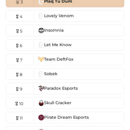
Plaq Tu Dum
🥉 3
Lovely Venom
🎖 4
Insomnia
🎖 5
Let Me Know
🎖 6
Team DeftFox
🎖 7
Sobek
🎖 8
Paradox Esports
🎖 9
Skull Cracker
🎖 10
Pirate Dream Esports
🎖 11