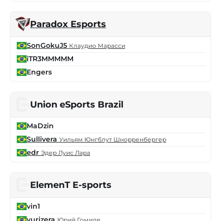
Paradox Esports
SonGokuJ5
Клаудио Марасси
iTR3MMMMM
Engers
Union eSports Brazil
MaDzin
Sullivera
Уильям Юнгблут Шнорренбергер
edr
Эдер Луис Лара
ElemenT E-sports
vin1
yurizera
Юрий Гомиде