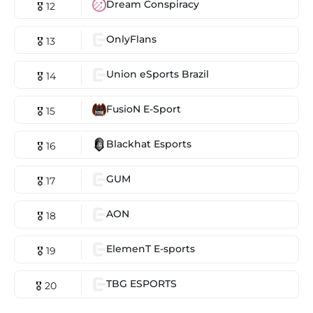
Dream Conspiracy
🎖 12
OnlyFlans
🎖 13
Union eSports Brazil
🎖 14
FusioN E-Sport
🎖 15
Blackhat Esports
🎖 16
GUM
🎖 17
AON
🎖 18
ElemenT E-sports
🎖 19
TBG ESPORTS
🎖 20