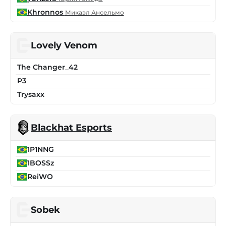
Khronnos
Микаэл Ансельмо
Lovely Venom
The Changer_42
P3
Trysaxx
Blackhat Esports
1P1NNG
1BOSSz
ReiWO
Sobek