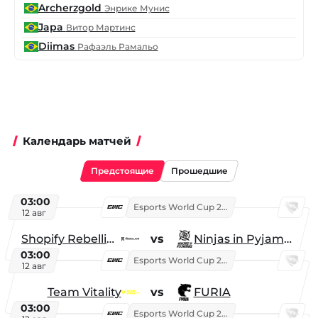
Archerzgold
Энрике Мунис
Japa
Витор Мартинс
Diimas
Рафаэль Рамальо
Календарь матчей
Предстоящие
Прошедшие
03:00
Esports World Cup 2026
12 авг
Shopify Rebellion
vs
Ninjas in Pyjamas
03:00
Esports World Cup 2026
12 авг
Team Vitality
vs
FURIA
03:00
Esports World Cup 2026