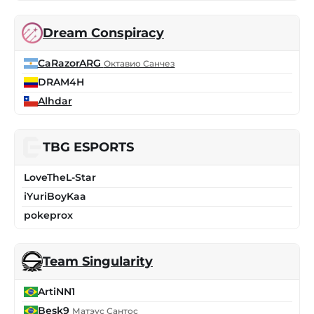
Dream Conspiracy
CaRazorARG
Октавио Санчез
DRAM4H
Alhdar
TBG ESPORTS
LoveTheL-Star
iYuriBoyKaa
pokeprox
Team Singularity
ArtiNN1
Besk9
Матэус Сантос