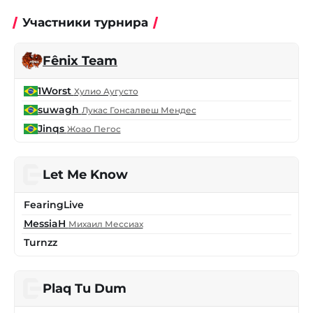
Участники турнира
Fênix Team
1Worst
Хулио Аугусто
suwagh
Лукас Гонсалвеш Мендес
Jinqs
Жоао Пегос
Let Me Know
FearingLive
MessiaH
Михаил Мессиах
Turnzz
Plaq Tu Dum