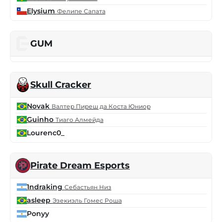
Elysium
Фелипе Сапата
GUM
Skull Cracker
Novak
Валтер Пиреш да Коста Юниор
Guinho
Тиаго Алмейда
Lourenc0_
Pirate Dream Esports
1ndraking
Себастьян Низ
asleep
Эзекиэль Гомес Роша
Ponyy