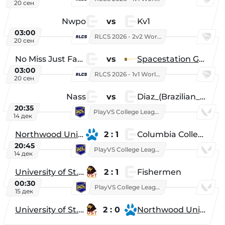
20 сен
Nwpo
vs
Kv1
03:00
RLCS 2026 - 2v2 World Championship
20 сен
No Miss Just Fake
vs
Spacestation Gaming
03:00
RLCS 2026 - 1v1 World Championship
20 сен
Nass
vs
Diaz_(Brazilian_Player)
20:35
PlayVS College League 2025: Fall
14 дек
Northwood University
2 : 1
Columbia College
20:45
PlayVS College League 2025: Fall
14 дек
University of St. Thomas
2 : 1
Fishermen
00:30
PlayVS College League 2025: Fall
15 дек
University of St. Thomas
2 : 0
Northwood University