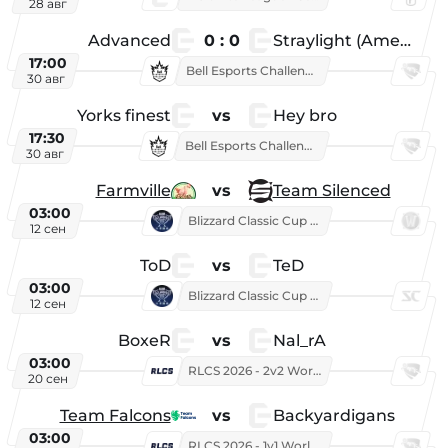
28 авг
Advanced
0 : 0
Straylight (American team)
17:00
Bell Esports Challenge 2026
30 авг
Yorks finest
vs
Hey bro
17:30
Bell Esports Challenge 2026
30 авг
Farmville
vs
Team Silenced
03:00
Blizzard Classic Cup 2026
12 сен
ToD
vs
TeD
03:00
Blizzard Classic Cup 2026
12 сен
BoxeR
vs
Nal_rA
03:00
RLCS 2026 - 2v2 World Championship
20 сен
Team Falcons
vs
Backyardigans
03:00
RLCS 2026 - 1v1 World Championship