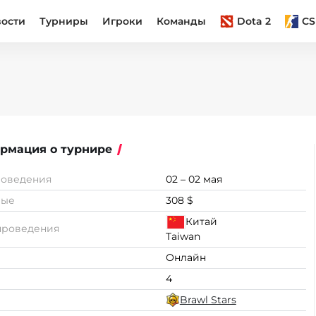
вости
Турниры
Игроки
Команды
Dota 2
CS
рмация о турнире
роведения
02 – 02 мая
вые
308 $
Китай
проведения
Taiwan
Онлайн
4
Brawl Stars