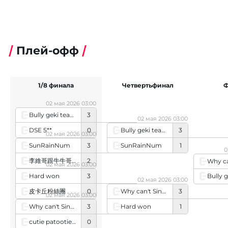
Плей-офф
1/8 финала
Четвертьфинал
Ф
02 мая 2026 03:00
Bully geki team
3
02 мая 2026 03:00
DSE 5**
0
Bully geki team
3
02 мая 2026 03:00
SunRainNum
1
SunRainNum
3
0
李維哥跟牛牛哥浪漫約會
2
02 мая 2026 03:00
Hard won
3
02 мая 2026 03:00
皮卡丘粉絲團
0
Why can't Singapore
3
02 мая 2026 03:00
Hard won
1
Why can't Singapore
3
cutie patooties😋
0