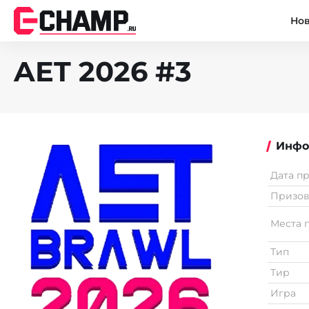
Но
AET 2026 #3
Инфо
Дата п
Призо
Места 
Тип
Тир
Игра