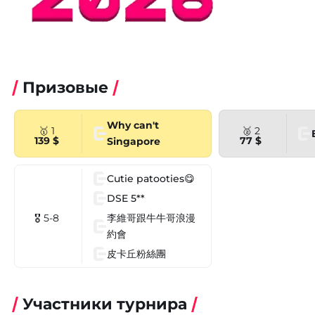
Призовые
Why can't
🥇 1
🥈 2
139 $
77 $
Singapore
Cutie patooties😋
DSE 5**
李維哥跟牛牛哥浪漫
🎖 5-8
約會
皮卡丘粉絲團
Участники турнира