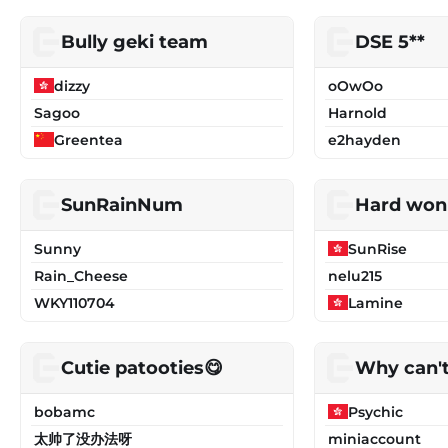
Bully geki team
DSE 5**
dizzy
oOwOo
Sagoo
Harnold
Greentea
e2hayden
SunRainNum
Hard won
Sunny
SunRise
Rain_Cheese
nelu215
WKY110704
Lamine
Cutie patooties😋
Why can't
bobamc
Psychic
太帅了没办法呀
miniaccount