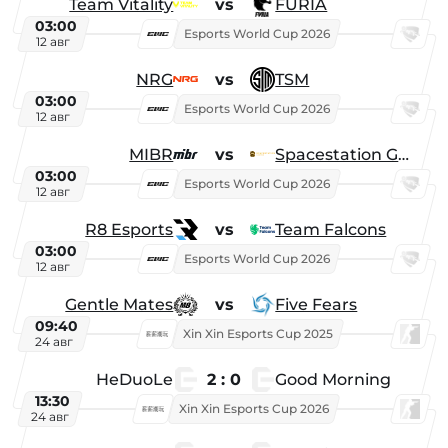
Team Vitality
vs
FURIA
03:00
Esports World Cup 2026
12 авг
NRG
vs
TSM
03:00
Esports World Cup 2026
12 авг
MIBR
vs
Spacestation Gaming
03:00
Esports World Cup 2026
12 авг
R8 Esports
vs
Team Falcons
03:00
Esports World Cup 2026
12 авг
Gentle Mates
vs
Five Fears
09:40
Xin Xin Esports Cup 2025
24 авг
HeDuoLe
2 : 0
Good Morning
13:30
Xin Xin Esports Cup 2026
24 авг