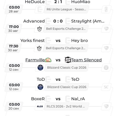
HeDuoLe
2 : 1
HuoMiao
03:00
R6 Unite League - Season 1
28 авг
Advanced
0 : 0
Straylight (American team)
17:00
Bell Esports Challenge 2026
30 авг
Yorks finest
vs
Hey bro
17:30
Bell Esports Challenge 2026
30 авг
Farmville
vs
Team Silenced
03:00
Blizzard Classic Cup 2026
12 сен
ToD
vs
TeD
03:00
Blizzard Classic Cup 2026
12 сен
BoxeR
vs
Nal_rA
03:00
RLCS 2026 - 2v2 World Championship
20 сен