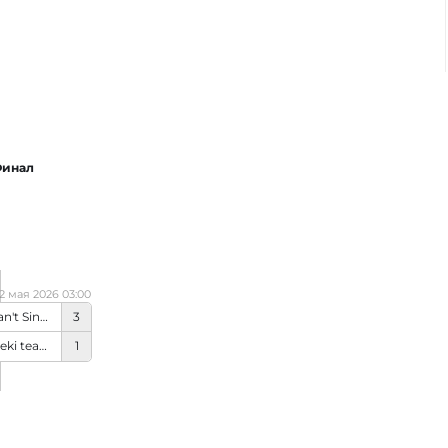
инал
2 мая 2026 03:00
Why can't Singapore
3
Bully geki team
1