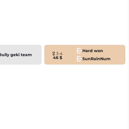
Hard won
🎖 3-4
Bully geki team
46 $
SunRainNum