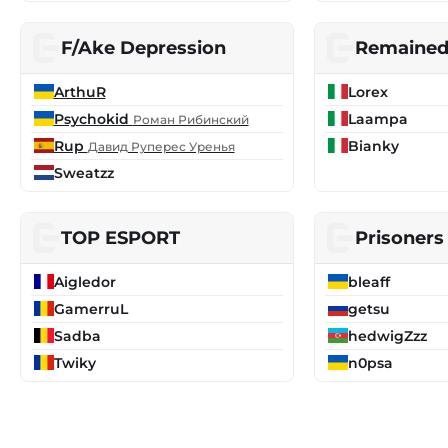
F/Ake Depression
Remaine
ArthuR
Lorex
Psychokid
Laampa
Роман Рибинский
Rup
Bianky
Давид Руперес Уренья
Sweatzz
TOP ESPORT
Prisoners
Aigledor
bleaff
GamerruL
getsu
Sadba
hedwigZzz
Twiky
n0psa