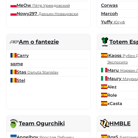
MeOw
Corwas
Пётр Уржедовский
Nowy297
Marcoh
Дамьян Новацовски
Yuffy
Юсуф
Am o fantezie
Totem Es
Carry
iKaoss
Рубен 
Экспосито
sqme
Maru
Марван 
Stas
Danuta Stanislav
Maury
Мауриц
Stel
Alez
Role
xCasta
Team Ogurchiki
HMBLE
Angelboy
BosS
Ярослав Лабунец
Бартомеу