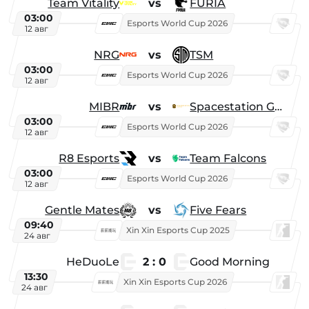
Team Vitality
vs
FURIA
03:00
Esports World Cup 2026
12 авг
NRG
vs
TSM
03:00
Esports World Cup 2026
12 авг
MIBR
vs
Spacestation Gaming
03:00
Esports World Cup 2026
12 авг
R8 Esports
vs
Team Falcons
03:00
Esports World Cup 2026
12 авг
Gentle Mates
vs
Five Fears
09:40
Xin Xin Esports Cup 2025
24 авг
HeDuoLe
2 : 0
Good Morning
13:30
Xin Xin Esports Cup 2026
24 авг