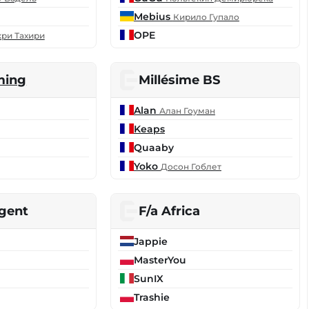
Mebius
Кирило Гупало
OPE
ри Тахири
ming
Millésime BS
Alan
Алан Гоуман
Keaps
Quaaby
Yoko
Досон Гоблет
gent
F/a Africa
Jappie
MasterYou
SunIX
Trashie