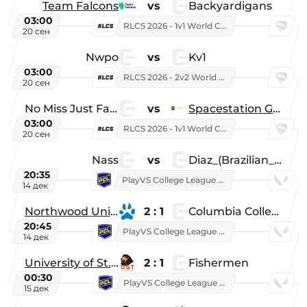
Team Falcons
vs
Backyardigans
03:00
RLCS 2026 - 1v1 World Championship
20 сен
Nwpo
vs
Kv1
03:00
RLCS 2026 - 2v2 World Championship
20 сен
No Miss Just Fake
vs
Spacestation Gaming
03:00
RLCS 2026 - 1v1 World Championship
20 сен
Nass
vs
Diaz_(Brazilian_Player)
20:35
PlayVS College League 2025: Fall
14 дек
Northwood University
2 : 1
Columbia College
20:45
PlayVS College League 2025: Fall
14 дек
University of St. Thomas
2 : 1
Fishermen
00:30
PlayVS College League 2025: Fall
15 дек