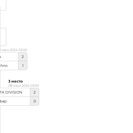
8 июн 2024 03:00
s
2
chno
1
3 место
08 июн 2024 03:00
TA DIVISION
2
bap
0