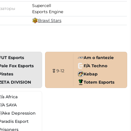
Supercell
заторы
Esports Engine
Brawl Stars
FUT Esports
Am o fantezie
Pale Fox Esports
F/A Techno
🎖 9-12
Pirates
Kebap
ZETA DIVISION
Totem Esports
F/a Africa
F/A SAYA
F/Ake Depression
Paradis Esport
Prisoners