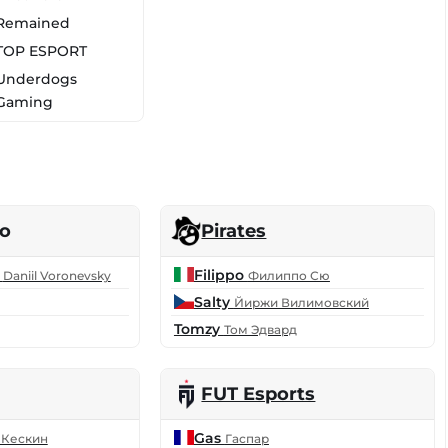
Remained
TOP ESPORT
Underdogs
Gaming
no
Pirates
t
Filippo
Daniil Voronevsky
Филиппо Сю
Salty
Йиржи Вилимовский
Tomzy
Том Эдвард
FUT Esports
Gas
 Кескин
Гаспар