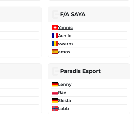
d
F/A SAYA
Yannic
Achile
swarm
amos
Paradis Esport
Lenny
Rav
Slesta
Lobb