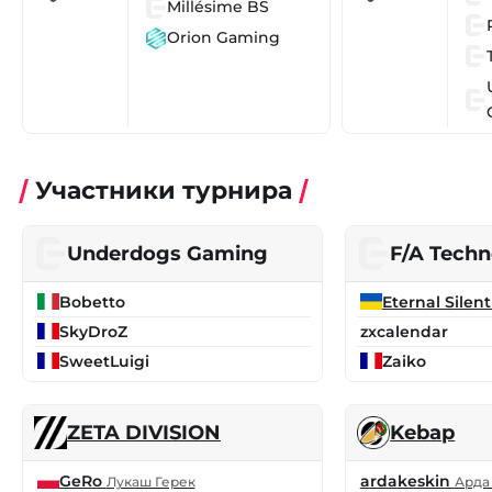
Millésime BS
Orion Gaming
Участники турнира
Underdogs Gaming
F/A Tech
Bobetto
Eternal Silen
SkyDroZ
zxcalendar
SweetLuigi
Zaiko
ZETA DIVISION
Kebap
GeRo
ardakeskin
Лукаш Герек
Арда