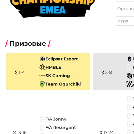
Органи
Игра
Призовые
Eclipsar Esport
HMBLE
🎖 1-4
🎖 5-8
SK Gaming
Team Ogurchiki
F/A Jonny
F/A Resurgent
🎖 13-16
🎖 17-24