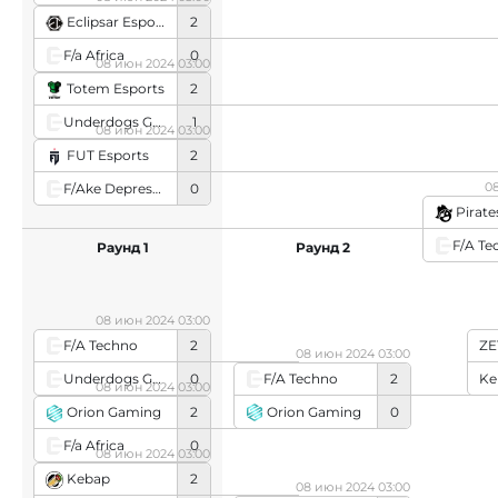
Eclipsar Esport
2
F/a Africa
0
08 июн 2024 03:00
Totem Esports
2
Underdogs Gaming
1
08 июн 2024 03:00
FUT Esports
2
0
F/Ake Depression
0
Pirate
F/A Te
Раунд 1
Раунд 2
08 июн 2024 03:00
F/A Techno
2
ZE
08 июн 2024 03:00
Underdogs Gaming
0
Ke
F/A Techno
2
08 июн 2024 03:00
Orion Gaming
0
Orion Gaming
2
F/a Africa
0
08 июн 2024 03:00
Kebap
2
08 июн 2024 03:00