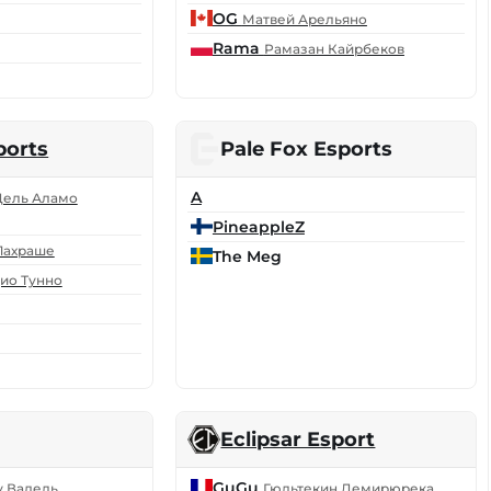
OG
Матвей Арельяно
Rama
Рамазан Кайрбеков
ports
Pale Fox Esports
A
Дель Аламо
PineappleZ
Лахраше
The Meg
ио Тунно
Eclipsar Esport
GuGu
 Вадель
Гюльтекин Демирюрека