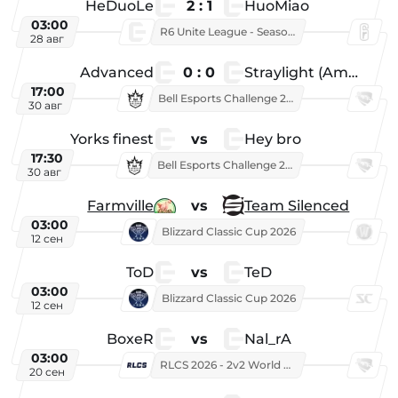
HeDuoLe
2 : 1
HuoMiao
03:00
R6 Unite League - Season 1
28 авг
Advanced
0 : 0
Straylight (American team)
17:00
Bell Esports Challenge 2026
30 авг
Yorks finest
vs
Hey bro
17:30
Bell Esports Challenge 2026
30 авг
Farmville
vs
Team Silenced
03:00
Blizzard Classic Cup 2026
12 сен
ToD
vs
TeD
03:00
Blizzard Classic Cup 2026
12 сен
BoxeR
vs
Nal_rA
03:00
RLCS 2026 - 2v2 World Championship
20 сен