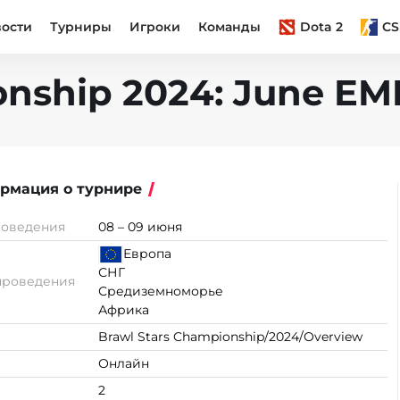
вости
Турниры
Игроки
Команды
Dota 2
CS
nship 2024: June EME
рмация о турнире
роведения
08 – 09 июня
Европа
СНГ
проведения
Средиземноморье
Африка
Brawl Stars Championship/2024/Overview
Онлайн
2