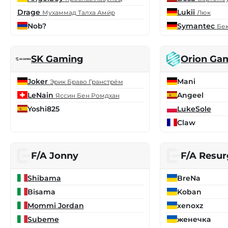
Drage
Lukii
Мухаммад Талха Ами́р
Люк
Nob?
Symantec
Бек
SK Gaming
Orion Ga
Joker
Mani
Эрик Браво Гранстрём
LeNain
Angeel
Яссин Бен Ромдхан
Yoshi825
LukeSole
Claw
F/A Jonny
F/A Resur
Shibama
BreNa
Bisama
Koban
Mommi Jordan
xenoxz
Subeme
женечка