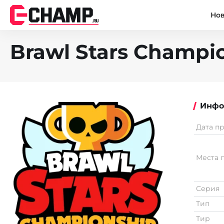
Но
Brawl Stars Champio
Инфо
Дата п
Места 
Серия
Тип
Тир