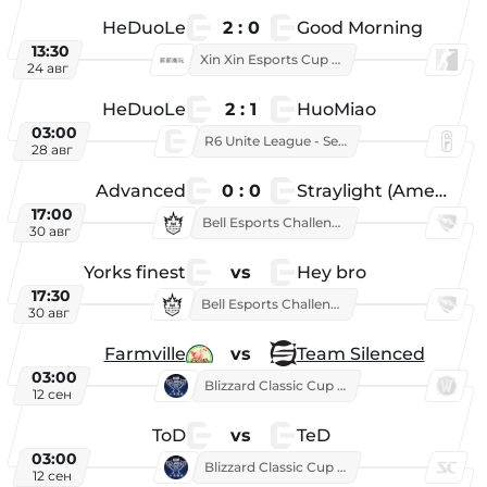
HeDuoLe
2 : 0
Good Morning
13:30
Xin Xin Esports Cup 2026
24 авг
HeDuoLe
2 : 1
HuoMiao
03:00
R6 Unite League - Season 1
28 авг
Advanced
0 : 0
Straylight (American team)
17:00
Bell Esports Challenge 2026
30 авг
Yorks finest
vs
Hey bro
17:30
Bell Esports Challenge 2026
30 авг
Farmville
vs
Team Silenced
03:00
Blizzard Classic Cup 2026
12 сен
ToD
vs
TeD
03:00
Blizzard Classic Cup 2026
12 сен