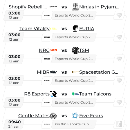
Shopify Rebellion
vs
Ninjas in Pyjamas
03:00
Esports World Cup 2026
12 авг
Team Vitality
vs
FURIA
03:00
Esports World Cup 2026
12 авг
NRG
vs
TSM
03:00
Esports World Cup 2026
12 авг
MIBR
vs
Spacestation Gaming
03:00
Esports World Cup 2026
12 авг
R8 Esports
vs
Team Falcons
03:00
Esports World Cup 2026
12 авг
Gentle Mates
vs
Five Fears
09:40
Xin Xin Esports Cup 2025
24 авг