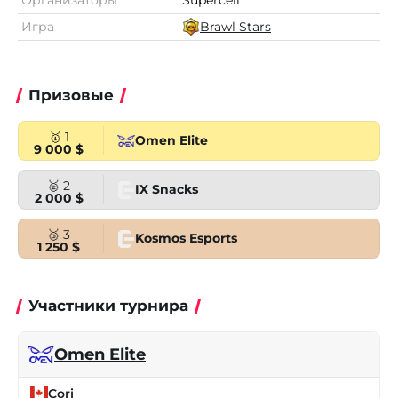
Организаторы
Supercell
Игра
Brawl Stars
Призовые
🥇 1
Omen Elite
9 000 $
🥈 2
IX Snacks
2 000 $
🥉 3
Kosmos Esports
1 250 $
Участники турнира
Omen Elite
Cori