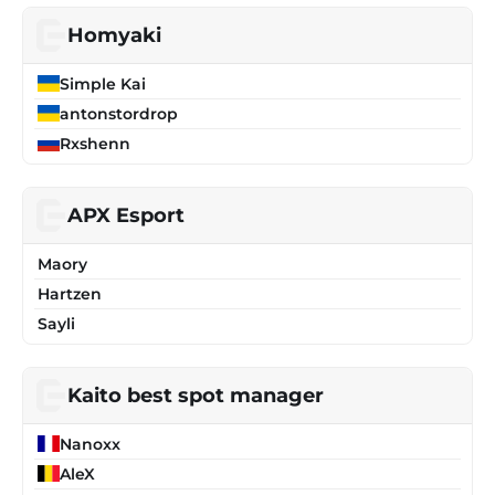
Homyaki
Simple Kai
antonstordrop
Rxshenn
APX Esport
Maory
Hartzen
Sayli
Kaito best spot manager
Nanoxx
AleX