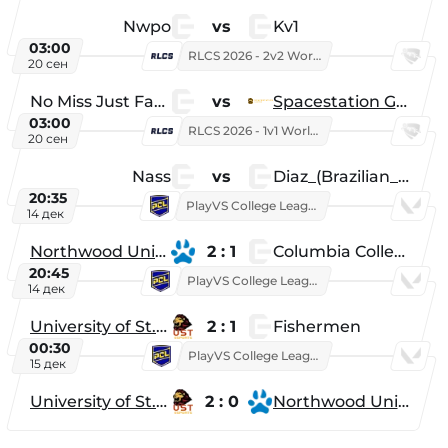
Nwpo
vs
Kv1
03:00
RLCS 2026 - 2v2 World Championship
20 сен
No Miss Just Fake
vs
Spacestation Gaming
03:00
RLCS 2026 - 1v1 World Championship
20 сен
Nass
vs
Diaz_(Brazilian_Player)
20:35
PlayVS College League 2025: Fall
14 дек
Northwood University
2 : 1
Columbia College
20:45
PlayVS College League 2025: Fall
14 дек
University of St. Thomas
2 : 1
Fishermen
00:30
PlayVS College League 2025: Fall
15 дек
University of St. Thomas
2 : 0
Northwood University