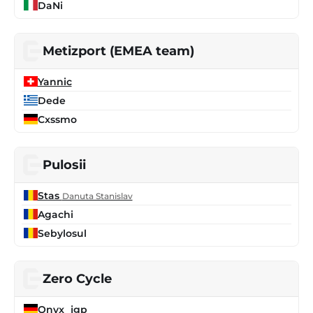
DaNi
Metizport (EMEA team)
Yannic
Dede
Cxssmo
Pulosii
Stas
Danuta Stanislav
Agachi
Sebylosul
Zero Cycle
Onyx_jgp