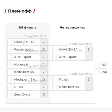
Плей-офф
1/8 финала
Четвертьфинал
Ф
12 апр 2026 03:00
NAVI (EMEA team)
2
12 апр 2026 03:00
Foster spots
0
NAVI (EMEA team)
2
12 апр 2026 03:00
APX Esport
1
APX Esport
2
Homyaki
1
12 апр 2026 03:00
Kaito best spot manager
2
Pulosii
12 апр 2026 03:00
Metizport (EMEA team)
0
Pulosii
2
12 апр 2026 03:00
Kaito best spot manager
1
Pulosii
2
Zero Cycle
0