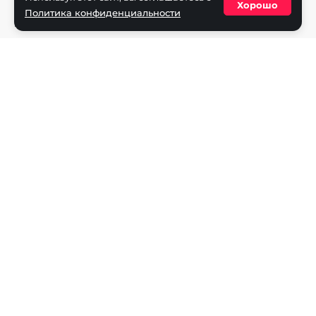
Реклама на портале
Хорошо
Политика конфиденциальности
Политика конфиденциальности
Разделы
Новости
Турниры
Игроки
Команды
Игры
Dota 2
CS2
Valorant
Rocket League
Mobile Legends
League of Legends
Apex Legends
Rainbow Six
Overwatch
StarCraft 2
PUBG Mobile
Age of Empires
Super Smash Bros.
Fighting Games