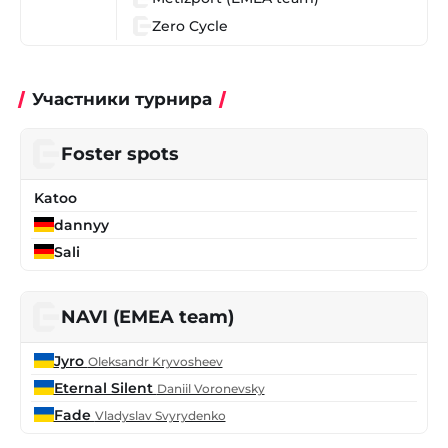
Zero Cycle
Участники турнира
Foster spots
Katoo
dannyy
Sali
NAVI (EMEA team)
Jyro
Oleksandr Kryvosheev
Eternal Silent
Daniil Voronevsky
Fade
Vladyslav Svyrydenko