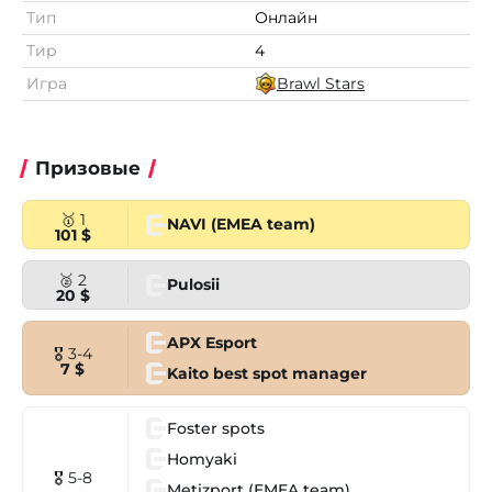
Тип
Онлайн
Тир
4
Игра
Brawl Stars
Призовые
🥇 1
NAVI (EMEA team)
101 $
🥈 2
Pulosii
20 $
APX Esport
🎖 3-4
7 $
Kaito best spot manager
Foster spots
Homyaki
🎖 5-8
Metizport (EMEA team)