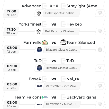
Advanced
0 : 0
Straylight (American team)
17:00
Bell Esports Challenge 2026
30 авг
Yorks finest
vs
Hey bro
17:30
Bell Esports Challenge 2026
30 авг
Farmville
vs
Team Silenced
03:00
Blizzard Classic Cup 2026
12 сен
ToD
vs
TeD
03:00
Blizzard Classic Cup 2026
12 сен
BoxeR
vs
Nal_rA
03:00
RLCS 2026 - 2v2 World Championship
20 сен
Team Falcons
vs
Backyardigans
03:00
RLCS 2026 - 1v1 World Championship
20 сен