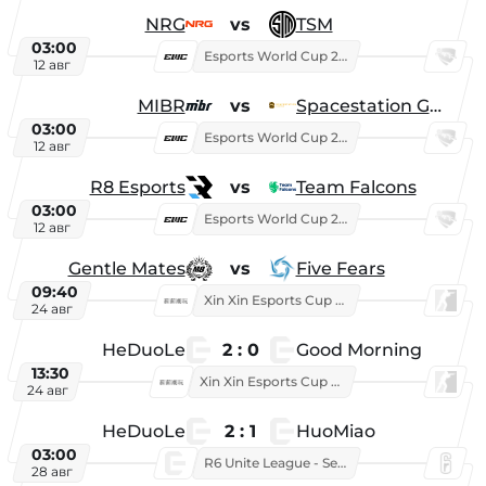
NRG
vs
TSM
03:00
Esports World Cup 2026
12 авг
MIBR
vs
Spacestation Gaming
03:00
Esports World Cup 2026
12 авг
R8 Esports
vs
Team Falcons
03:00
Esports World Cup 2026
12 авг
Gentle Mates
vs
Five Fears
09:40
Xin Xin Esports Cup 2025
24 авг
HeDuoLe
2 : 0
Good Morning
13:30
Xin Xin Esports Cup 2026
24 авг
HeDuoLe
2 : 1
HuoMiao
03:00
R6 Unite League - Season 1
28 авг