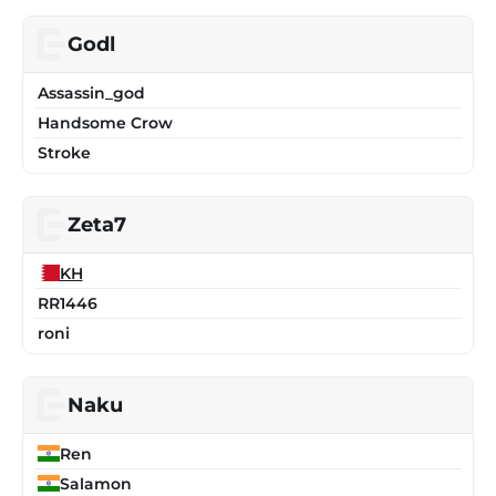
Godl
Assassin_god
Handsome Crow
Stroke
Zeta7
KH
RR1446
roni
Naku
Ren
Salamon