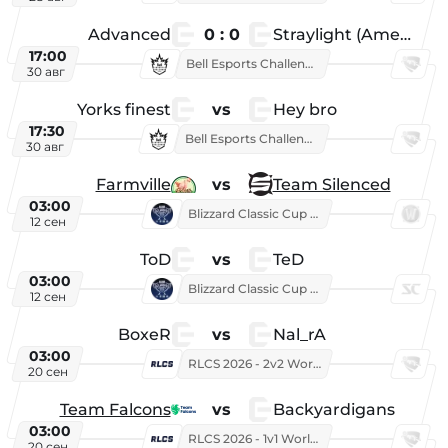
Advanced
0 : 0
Straylight (American team)
17:00
Bell Esports Challenge 2026
30 авг
Yorks finest
vs
Hey bro
17:30
Bell Esports Challenge 2026
30 авг
Farmville
vs
Team Silenced
03:00
Blizzard Classic Cup 2026
12 сен
ToD
vs
TeD
03:00
Blizzard Classic Cup 2026
12 сен
BoxeR
vs
Nal_rA
03:00
RLCS 2026 - 2v2 World Championship
20 сен
Team Falcons
vs
Backyardigans
03:00
RLCS 2026 - 1v1 World Championship
20 сен