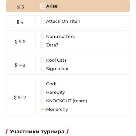
Arise!
🥉 3
Attack On Titan
🎖 4
Nunu cutters
🎖 5-6
Zeta7
Kool Cats
🎖 7-8
Sigma boi
Godl
Heredity
🎖 9-12
KNOCKOUT (team)
Monarchy
Участники турнира