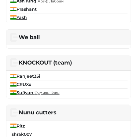
Ash King
Ариф Лаббай
Prashant
Yash
We ball
KNOCKOUT (team)
Ranjeet35i
CRUXx
Sufiyan
Суфиян Кхан
Nunu cutters
Ritz
ishrak007