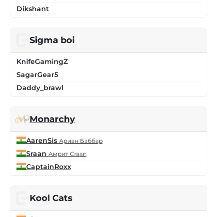
Dikshant
Sigma boi
KnifeGamingZ
SagarGear5
Daddy_brawl
Monarchy
AarenSis
Ариан Баббар
Sraan
Амрит Сraan
CaptainRoxx
Kool Cats