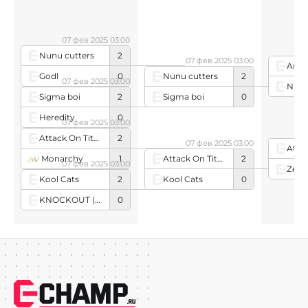
ни
07 фев 2025 03:00
Nunu cutters
2
07 фев 2025 03:00
Arise
Godl
0
Nunu cutters
2
07 фев 2025 03:00
Nunu
Sigma boi
0
Sigma boi
2
Heredity
0
07 фев 2025 03:00
Attack On Titan
2
07 фев 2025 03:00
Monarchy
1
Attack On Titan
2
07 фев 2025 03:00
Zeta
Kool Cats
0
Kool Cats
2
KNOCKOUT (team)
0