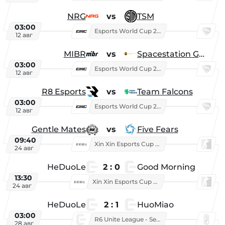
NRG
vs
TSM
03:00
Esports World Cup 2026
12 авг
MIBR
vs
Spacestation Gaming
03:00
Esports World Cup 2026
12 авг
R8 Esports
vs
Team Falcons
03:00
Esports World Cup 2026
12 авг
Gentle Mates
vs
Five Fears
09:40
Xin Xin Esports Cup 2025
24 авг
HeDuoLe
2 : 0
Good Morning
13:30
Xin Xin Esports Cup 2026
24 авг
HeDuoLe
2 : 1
HuoMiao
03:00
R6 Unite League - Season 1
28 авг