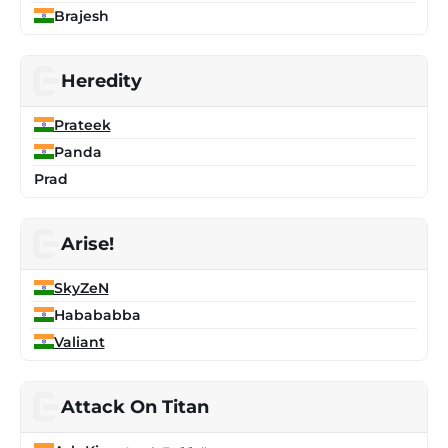
Brajesh
Heredity
Prateek
Panda
Prad
Arise!
SkyZeN
Habababba
Valiant
Attack On Titan