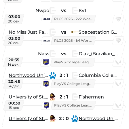
Nwpo
vs
Kv1
03:00
RLCS 2026 - 2v2 World Championship
20 сен
No Miss Just Fake
vs
Spacestation Gaming
03:00
RLCS 2026 - 1v1 World Championship
20 сен
Nass
vs
Diaz_(Brazilian_Player)
20:35
PlayVS College League 2025: Fall
14 дек
Northwood University
2 : 1
Columbia College
20:45
PlayVS College League 2025: Fall
14 дек
University of St. Thomas
2 : 1
Fishermen
00:30
PlayVS College League 2025: Fall
15 дек
University of St. Thomas
2 : 0
Northwood University