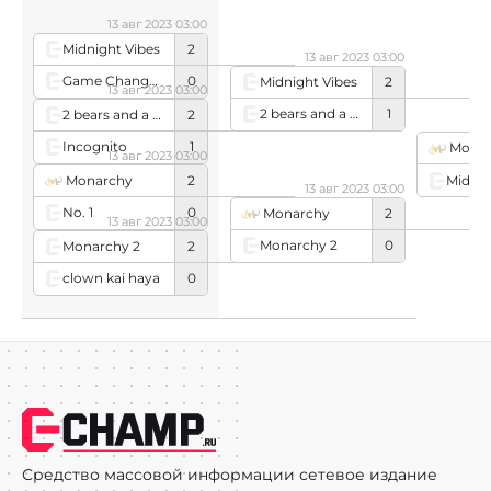
13 авг 2023 03:00
Midnight Vibes
2
13 авг 2023 03:00
Game Changers
0
Midnight Vibes
2
13 авг 2023 03:00
2 bears and a goat
1
2 bears and a goat
2
Incognito
1
Mona
13 авг 2023 03:00
Monarchy
2
Midnig
13 авг 2023 03:00
No. 1
0
Monarchy
2
13 авг 2023 03:00
Monarchy 2
0
Monarchy 2
2
clown kai haya
0
Средство массовой информации сетевое издание