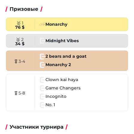
Призовые
🥇 1
Monarchy
76 $
🥈 2
Midnight Vibes
34 $
2 bears and a goat
🎖 3-4
Monarchy 2
Clown kai haya
Game Changers
🎖 5-8
Incognito
No. 1
Участники турнира