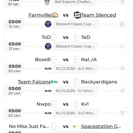
Bell Esports Challenge 2026
30 авг
Farmville
vs
Team Silenced
03:00
Blizzard Classic Cup 2026
12 сен
ToD
vs
TeD
03:00
Blizzard Classic Cup 2026
12 сен
BoxeR
vs
Nal_rA
03:00
RLCS 2026 - 2v2 World Championship
20 сен
Team Falcons
vs
Backyardigans
03:00
RLCS 2026 - 1v1 World Championship
20 сен
Nwpo
vs
Kv1
03:00
RLCS 2026 - 2v2 World Championship
20 сен
No Miss Just Fake
vs
Spacestation Gaming
03:00