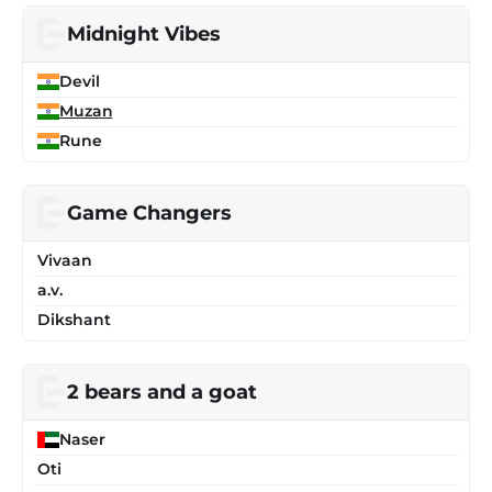
Midnight Vibes
Devil
Muzan
Rune
Game Changers
Vivaan
a.v.
Dikshant
2 bears and a goat
Naser
Oti