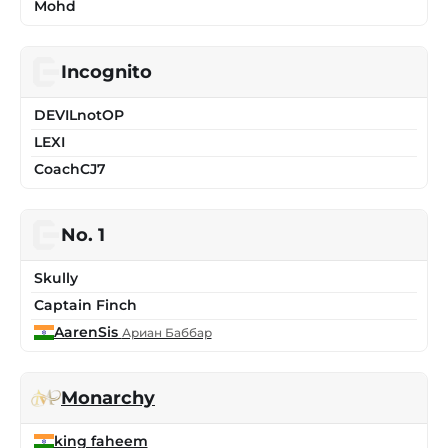
Mohd
Incognito
DEVILnotOP
LEXI
CoachCJ7
No. 1
Skully
Captain Finch
AarenSis
Ариан Баббар
Monarchy
king faheem