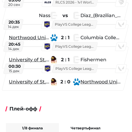
RLCS 2026 - 1v1 World Championship
20 сен
Nass
vs
Diaz_(Brazilian_Player)
20:35
PlayVS College League 2025: Fall
14 дек
Northwood University
2 : 1
Columbia College
20:45
PlayVS College League 2025: Fall
14 дек
University of St. Thomas
2 : 1
Fishermen
00:30
PlayVS College League 2025: Fall
15 дек
University of St. Thomas
2 : 0
Northwood University
Плей-офф
1/8 финала
Четвертьфинал
Ф