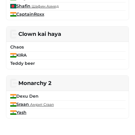
Shafin
Шафин Ахмед
CaptainRoxx
Clown kai haya
Chaos
KIRA
Teddy beer
Monarchy 2
Dexu Den
Sraan
Амрит Сraan
Yash