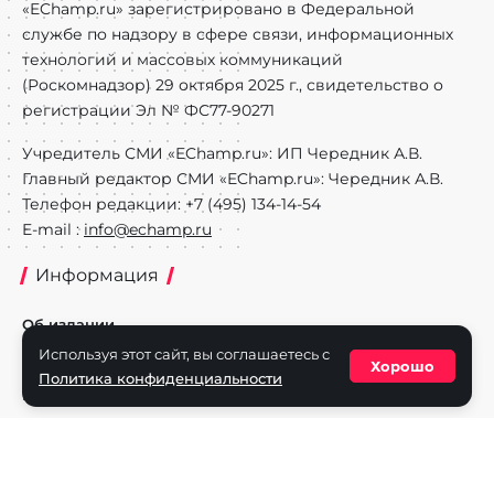
«EChamp.ru» зарегистрировано в Федеральной
службе по надзору в сфере связи, информационных
технологий и массовых коммуникаций
(Роскомнадзор) 29 октября 2025 г., свидетельство о
регистрации Эл № ФС77-90271
Учредитель СМИ «EChamp.ru»: ИП Чередник А.В.
Главный редактор СМИ «EChamp.ru»: Чередник А.В.
Телефон редакции: +7 (495) 134-14-54
E-mail :
info@echamp.ru
Информация
Об издании
Используя этот сайт, вы соглашаетесь с
Реклама на портале
Хорошо
Политика конфиденциальности
Политика конфиденциальности
Разделы