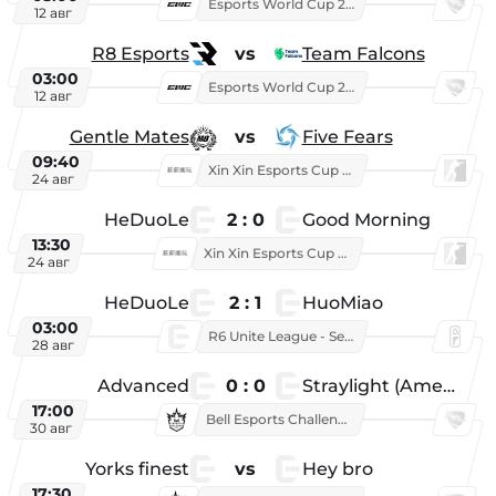
Esports World Cup 2026
12 авг
R8 Esports
vs
Team Falcons
03:00
Esports World Cup 2026
12 авг
Gentle Mates
vs
Five Fears
09:40
Xin Xin Esports Cup 2025
24 авг
HeDuoLe
2 : 0
Good Morning
13:30
Xin Xin Esports Cup 2026
24 авг
HeDuoLe
2 : 1
HuoMiao
03:00
R6 Unite League - Season 1
28 авг
Advanced
0 : 0
Straylight (American team)
17:00
Bell Esports Challenge 2026
30 авг
Yorks finest
vs
Hey bro
17:30