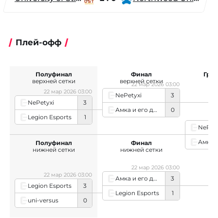
Плей-офф
Полуфинал
Финал
Гра
верхней сетки
верхней сетки
22 мар 2026 03:00
22 мар 2026 03:00
NePetyxi
3
NePetyxi
3
Амка и его друзья
0
2
Legion Esports
1
NePety
Полуфинал
Финал
нижней сетки
нижней сетки
22 мар 2026 03:00
22 мар 2026 03:00
Амка и его друзья
3
Legion Esports
3
Legion Esports
1
uni-versus
0