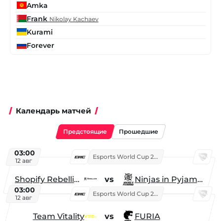
Amka
Frank
Nikolay Kachaev
Kurami
Forever
Календарь матчей
Предстоящие
Прошедшие
03:00
Esports World Cup 2026
12 авг
Shopify Rebellion
vs
Ninjas in Pyjamas
03:00
Esports World Cup 2026
12 авг
Team Vitality
vs
FURIA