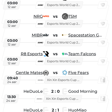
03:00
Esports World Cup 2026
12 авг
NRG
vs
TSM
03:00
Esports World Cup 2026
12 авг
MIBR
vs
Spacestation Gaming
03:00
Esports World Cup 2026
12 авг
R8 Esports
vs
Team Falcons
03:00
Esports World Cup 2026
12 авг
Gentle Mates
vs
Five Fears
09:40
Xin Xin Esports Cup 2025
24 авг
HeDuoLe
2 : 0
Good Morning
13:30
Xin Xin Esports Cup 2026
24 авг
HeDuoLe
2 : 1
HuoMiao