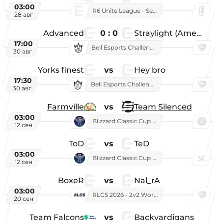
03:00
R6 Unite League - Season 1
28 авг
Advanced
0 : 0
Straylight (American team)
17:00
Bell Esports Challenge 2026
30 авг
Yorks finest
vs
Hey bro
17:30
Bell Esports Challenge 2026
30 авг
Farmville
vs
Team Silenced
03:00
Blizzard Classic Cup 2026
12 сен
ToD
vs
TeD
03:00
Blizzard Classic Cup 2026
12 сен
BoxeR
vs
Nal_rA
03:00
RLCS 2026 - 2v2 World Championship
20 сен
Team Falcons
vs
Backyardigans