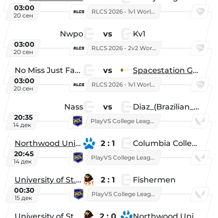
03:00
RLCS 2026 - 1v1 World Championship
20 сен
Nwpo
vs
Kv1
03:00
RLCS 2026 - 2v2 World Championship
20 сен
No Miss Just Fake
vs
Spacestation Gaming
03:00
RLCS 2026 - 1v1 World Championship
20 сен
Nass
vs
Diaz_(Brazilian_Player)
20:35
PlayVS College League 2025: Fall
14 дек
Northwood University
2 : 1
Columbia College
20:45
PlayVS College League 2025: Fall
14 дек
University of St. Thomas
2 : 1
Fishermen
00:30
PlayVS College League 2025: Fall
15 дек
University of St. Thomas
2 : 0
Northwood University