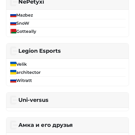
NePetyxi
Mazbez
SnoW
Gotteally
Legion Esports
Velik
architector
Witratt
Uni-versus
Амка и его друзья