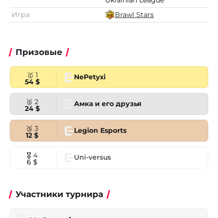
Ukrainian League
Игра
Brawl Stars
Призовые
🥇 1
NePetyxi
54 $
🥈 2
Амка и его друзья
24 $
🥉 3
Legion Esports
12 $
🎖 4
Uni-versus
6 $
Участники турнира