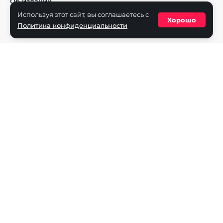
Об издании
Используя этот сайт, вы соглашаетесь с
Реклама на портале
Хорошо
Политика конфиденциальности
Политика конфиденциальности
Разделы
Новости
Турниры
Игроки
Команды
Игры
Dota 2
CS2
Valorant
Rocket League
Mobile Legends
League of Legends
Apex Legends
Rainbow Six
Overwatch
StarCraft 2
PUBG Mobile