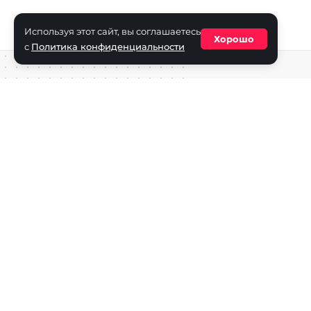
Используя этот сайт, вы соглашаетесь
Хорошо
с
Политика конфиденциальности
Средство массовой информации сетевое издание «ECha
зарегистрировано в Федеральной службе по надзору в с
информационных технологий и массовых коммуникаций
(Роскомнадзор) 29 октября 2025 г., свидетельство о рег
ФС77-90271
Учредитель СМИ «EChamp.ru»: ИП Чередник А.В.
Главный редактор СМИ «EChamp.ru»: Чередник А.В.
Телефон редакции: +7 (495) 134-14-54
E-mail :
info@echamp.ru
Игры