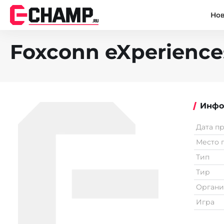
Но
Foxconn eXperience
Инфо
Дата п
Место 
Тип
Тир
Органи
Игра