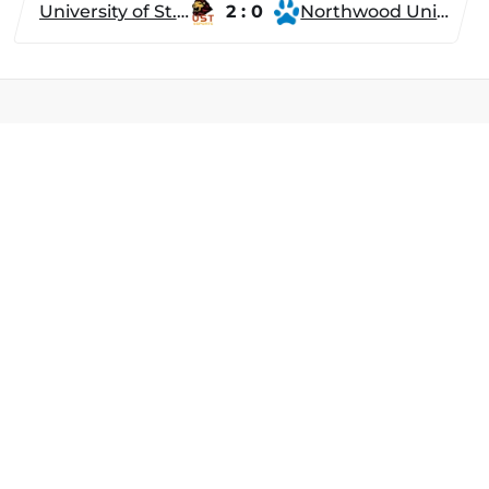
University of St. Thomas
2 : 0
Northwood University
Разделы
Новости
Турниры
ти
Игроки
Команды