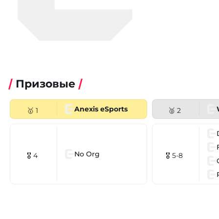
Призовые
Anexis eSports
🥇 1
🥈 2
No Org
🎖 4
🎖 5-8