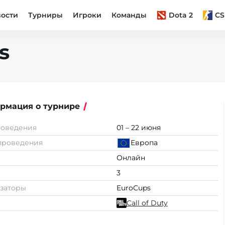
вости
Турниры
Игроки
Команды
Dota 2
CS
s
рмация о турнире
роведения
01 – 22 июня
проведения
Европа
Онлайн
3
заторы
EuroCups
Call of Duty