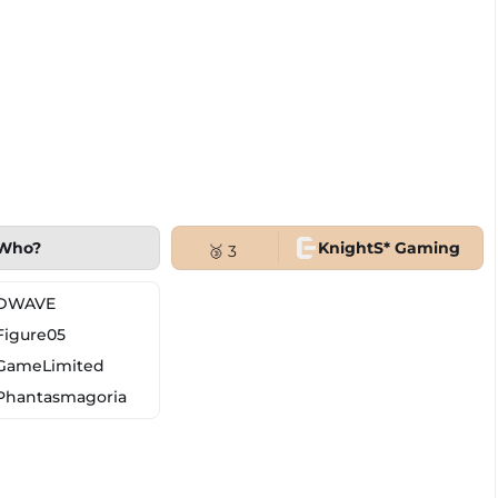
Who?
KnightS* Gaming
🥉 3
DWAVE
Figure05
GameLimited
Phantasmagoria