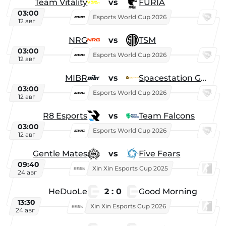
Team Vitality
vs
FURIA
03:00
Esports World Cup 2026
12 авг
NRG
vs
TSM
03:00
Esports World Cup 2026
12 авг
MIBR
vs
Spacestation Gaming
03:00
Esports World Cup 2026
12 авг
R8 Esports
vs
Team Falcons
03:00
Esports World Cup 2026
12 авг
Gentle Mates
vs
Five Fears
09:40
Xin Xin Esports Cup 2025
24 авг
HeDuoLe
2 : 0
Good Morning
13:30
Xin Xin Esports Cup 2026
24 авг