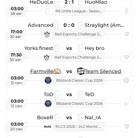
HeDuoLe
2 : 1
HuoMiao
03:00
R6 Unite League - Season 1
28 авг
Advanced
0 : 0
Straylight (American team)
17:00
Bell Esports Challenge 2026
30 авг
Yorks finest
vs
Hey bro
17:30
Bell Esports Challenge 2026
30 авг
Farmville
vs
Team Silenced
03:00
Blizzard Classic Cup 2026
12 сен
ToD
vs
TeD
03:00
Blizzard Classic Cup 2026
12 сен
BoxeR
vs
Nal_rA
03:00
RLCS 2026 - 2v2 World Championship
20 сен