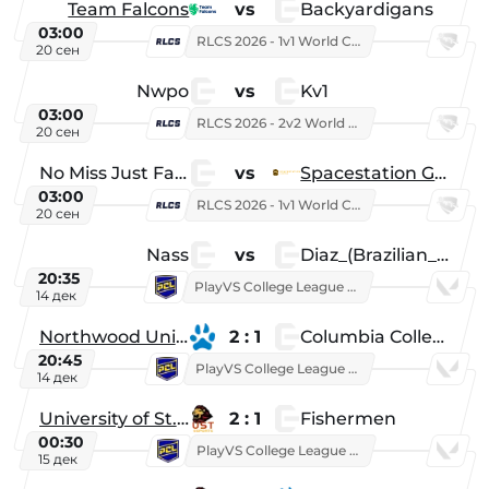
Team Falcons
vs
Backyardigans
03:00
RLCS 2026 - 1v1 World Championship
20 сен
Nwpo
vs
Kv1
03:00
RLCS 2026 - 2v2 World Championship
20 сен
No Miss Just Fake
vs
Spacestation Gaming
03:00
RLCS 2026 - 1v1 World Championship
20 сен
Nass
vs
Diaz_(Brazilian_Player)
20:35
PlayVS College League 2025: Fall
14 дек
Northwood University
2 : 1
Columbia College
20:45
PlayVS College League 2025: Fall
14 дек
University of St. Thomas
2 : 1
Fishermen
00:30
PlayVS College League 2025: Fall
15 дек