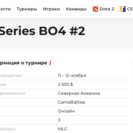
вости
Турниры
Игроки
Команды
Dota 2
CS
Series BO4 #2
рмация о турнире
роведения
11 – 12 ноября
вые
2 500 $
проведения
Северная Америка
GameBattles
Онлайн
3
заторы
MLG