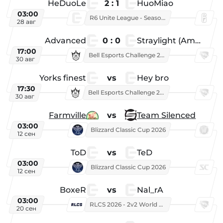
HeDuoLe
2 : 1
HuoMiao
03:00
R6 Unite League - Season 1
28 авг
Advanced
0 : 0
Straylight (American team)
17:00
Bell Esports Challenge 2026
30 авг
Yorks finest
vs
Hey bro
17:30
Bell Esports Challenge 2026
30 авг
Farmville
vs
Team Silenced
03:00
Blizzard Classic Cup 2026
12 сен
ToD
vs
TeD
03:00
Blizzard Classic Cup 2026
12 сен
BoxeR
vs
Nal_rA
03:00
RLCS 2026 - 2v2 World Championship
20 сен