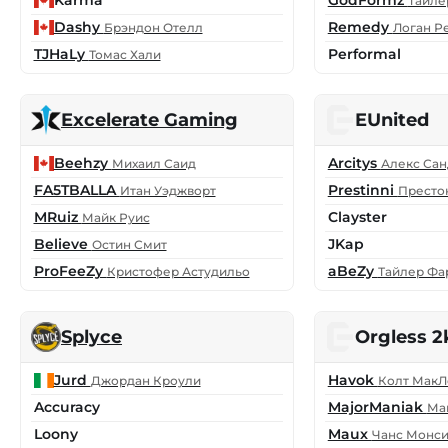
Karma
GodFormz
Тайле
Dashy
Remedy
Брэндон Отелл
Логан Р
TJHaLy
Performal
Томас Хали
Excelerate Gaming
EUnited
Beehzy
Arcitys
Михаил Саид
Алекс Са
FA5TBALLA
Prestinni
Итан Уэджворт
Престо
MRuiz
Clayster
Майк Руис
Believe
JKap
Остин Смит
ProFeeZy
aBeZy
Кристофер Астудильо
Тайлер Фа
Splyce
Orgless 2
Jurd
Havok
Джордан Кроули
Колт МакЛ
Accuracy
MajorManiak
Ма
Loony
Maux
Чанс Монси