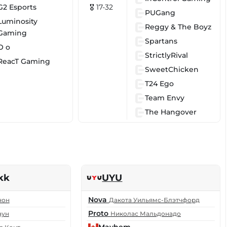
G2 Esports
🎖 17-32
PUGang
Luminosity
Reggy & The Boyz
Gaming
Spartans
O o
StrictlyRival
ReacT Gaming
SweetChicken
T24 Ego
Team Envy
The Hangover
kk
UYU
Nova
нон
Дакота Уильямс-Блэтчфорд
Proto
аун
Николас Мальдонадо