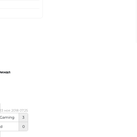
инал
13 ноя 2018 07:25
 Gaming
3
ed
0