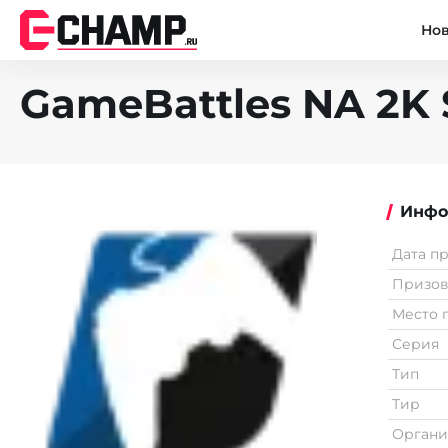
Но
GameBattles NA 2K 
Инфо
Дата п
Призо
Место 
Серия
Тип
Тир
Органи