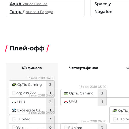
AquA
Spacely
Улисс Сильва
Temp
Nagafen
Донован Ларода
Плей-офф
1/8 финала
Четвертьфинал
Ф
13 ноя 2018 04:00
OpTic Gaming
3
13 ноя 2018 05:40
orgless 2kk
1
OpTic Gaming
3
13 ноя 2018 04:00
UYU
1
UYU
3
Excelerate Gaming
1
OpTic
13 ноя 2018 04:00
EUnited
3
EUnit
13 ноя 2018 06:30
Yerrr
0
EUnited
3