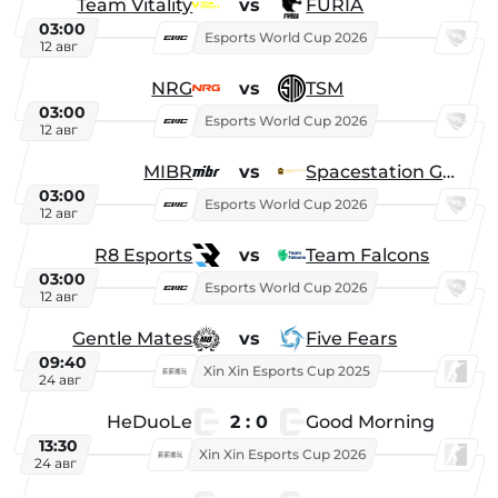
Team Vitality
vs
FURIA
03:00
Esports World Cup 2026
12 авг
NRG
vs
TSM
03:00
Esports World Cup 2026
12 авг
MIBR
vs
Spacestation Gaming
03:00
Esports World Cup 2026
12 авг
R8 Esports
vs
Team Falcons
03:00
Esports World Cup 2026
12 авг
Gentle Mates
vs
Five Fears
09:40
Xin Xin Esports Cup 2025
24 авг
HeDuoLe
2 : 0
Good Morning
13:30
Xin Xin Esports Cup 2026
24 авг