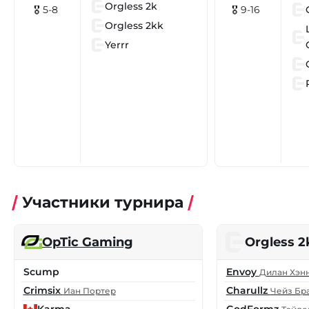
Orgless 2k
🎖 5-8
🎖 9-16
Orgless 2kk
Yerrr
Участники турнира
OpTic Gaming
Orgless 2
Scump
Envoy
Дилан Хэн
Crimsix
Charullz
Иан Портер
Чейз Бр