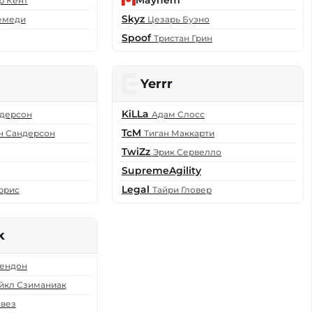
Mayhem
р Кент
Skyz
емеди
Цезарь Буэно
Spoof
Тристан Грин
Yerrr
KiLLa
ндерсон
Адам Слосс
TcM
н Сандерсон
Тиган Маккарти
TwiZz
Эрик Сервелло
SupremeAgility
Legal
ррис
Тайри Гловер
k
ендон
йкл Сзиманиак
вез