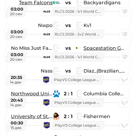
Team Falcons
vs
Backyardigans
03:00
RLCS 2026 - 1v1 World Championship
20 сен
Nwpo
vs
Kv1
03:00
RLCS 2026 - 2v2 World Championship
20 сен
No Miss Just Fake
vs
Spacestation Gaming
03:00
RLCS 2026 - 1v1 World Championship
20 сен
Nass
vs
Diaz_(Brazilian_Player)
20:35
PlayVS College League 2025: Fall
14 дек
Northwood University
2 : 1
Columbia College
20:45
PlayVS College League 2025: Fall
14 дек
University of St. Thomas
2 : 1
Fishermen
00:30
PlayVS College League 2025: Fall
15 дек