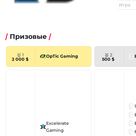
Игра
Призовые
🥇 1
🥈 2
OpTic Gaming
2 000 $
500 $
Excelerate
Gaming