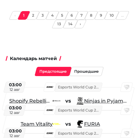
‹
1
2
3
4
5
6
7
8
9
10
...
13
14
›
Календарь матчей
Предстоящие
Прошедшие
03:00
Esports World Cup 2026
12 авг
Shopify Rebellion
vs
Ninjas in Pyjamas
03:00
Esports World Cup 2026
12 авг
Team Vitality
vs
FURIA
03:00
Esports World Cup 2026
12 авг