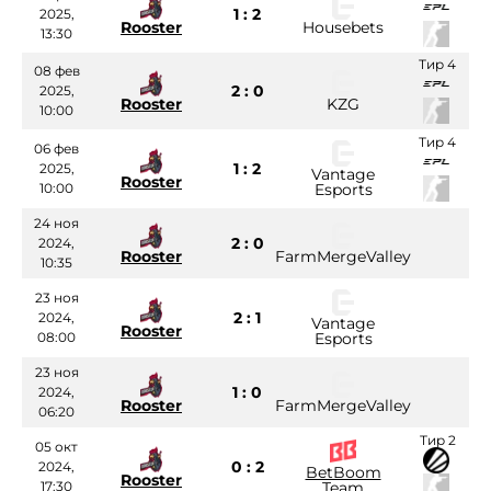
1 : 2
2025,
Rooster
Housebets
13:30
Тир 4
08 фев
2 : 0
2025,
Rooster
KZG
10:00
Тир 4
06 фев
1 : 2
2025,
Vantage
Rooster
10:00
Esports
24 ноя
2 : 0
2024,
Rooster
FarmMergeValley
10:35
23 ноя
2 : 1
2024,
Vantage
Rooster
08:00
Esports
23 ноя
1 : 0
2024,
Rooster
FarmMergeValley
06:20
Тир 2
05 окт
0 : 2
2024,
BetBoom
Rooster
17:30
Team