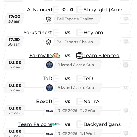
Advanced
0 : 0
Straylight (American team)
17:00
Bell Esports Challenge 2026
30 авг
Yorks finest
vs
Hey bro
17:30
Bell Esports Challenge 2026
30 авг
Farmville
vs
Team Silenced
03:00
Blizzard Classic Cup 2026
12 сен
ToD
vs
TeD
03:00
Blizzard Classic Cup 2026
12 сен
BoxeR
vs
Nal_rA
03:00
RLCS 2026 - 2v2 World Championship
20 сен
Team Falcons
vs
Backyardigans
03:00
RLCS 2026 - 1v1 World Championship
20 сен