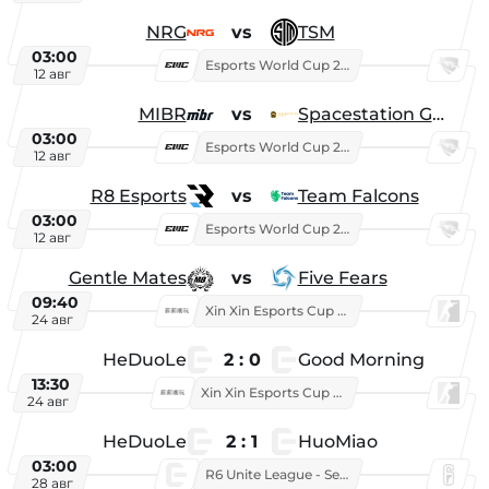
NRG
vs
TSM
03:00
Esports World Cup 2026
12 авг
MIBR
vs
Spacestation Gaming
03:00
Esports World Cup 2026
12 авг
R8 Esports
vs
Team Falcons
03:00
Esports World Cup 2026
12 авг
Gentle Mates
vs
Five Fears
09:40
Xin Xin Esports Cup 2025
24 авг
HeDuoLe
2 : 0
Good Morning
13:30
Xin Xin Esports Cup 2026
24 авг
HeDuoLe
2 : 1
HuoMiao
03:00
R6 Unite League - Season 1
28 авг