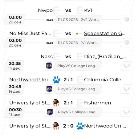
Nwpo
vs
Kv1
03:00
RLCS 2026 - 2v2 World Championship
20 сен
No Miss Just Fake
vs
Spacestation Gaming
03:00
RLCS 2026 - 1v1 World Championship
20 сен
Nass
vs
Diaz_(Brazilian_Player)
20:35
PlayVS College League 2025: Fall
14 дек
Northwood University
2 : 1
Columbia College
20:45
PlayVS College League 2025: Fall
14 дек
University of St. Thomas
2 : 1
Fishermen
00:30
PlayVS College League 2025: Fall
15 дек
University of St. Thomas
2 : 0
Northwood University