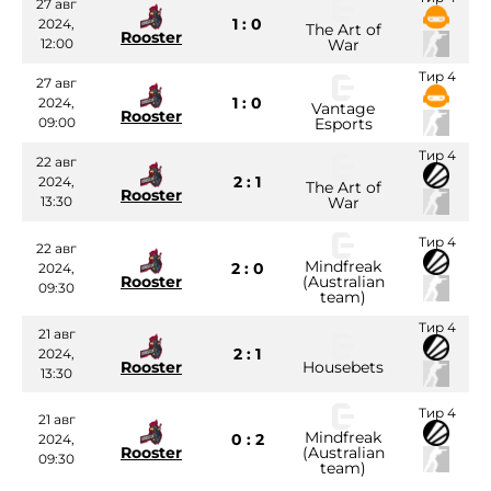
27 авг
1 : 0
2024,
The Art of
Rooster
12:00
War
Тир 4
27 авг
1 : 0
2024,
Vantage
Rooster
09:00
Esports
Тир 4
22 авг
2 : 1
2024,
The Art of
Rooster
13:30
War
Тир 4
22 авг
Mindfreak
2 : 0
2024,
Rooster
(Australian
09:30
team)
Тир 4
21 авг
2 : 1
2024,
Rooster
Housebets
13:30
Тир 4
21 авг
Mindfreak
0 : 2
2024,
Rooster
(Australian
09:30
team)