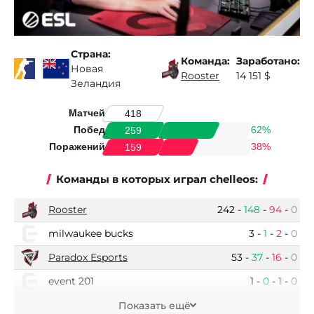
Страна:
Команда:
Заработано:
Новая
Rooster
14 151 $
Зеландия
Матчей
418
Побед
62%
259
Поражений
38%
159
Команды в которых играл chelleos:
Rooster
242
-
148
-
94
-
0
milwaukee bucks
3
-
1
-
2
-
0
Paradox Esports
53
-
37
-
16
-
0
event 201
1
-
0
-
1
-
0
huya
5
-
3
-
2
-
0
Показать ещё