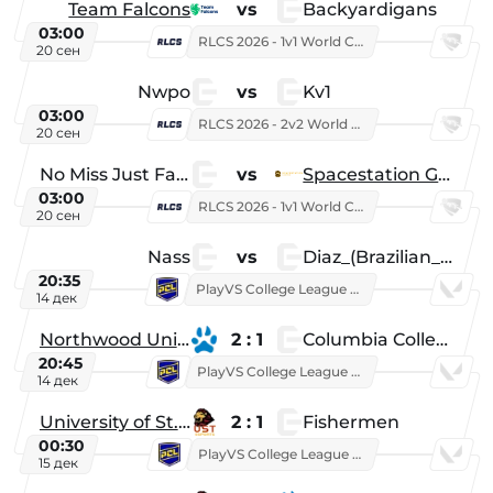
Team Falcons
vs
Backyardigans
03:00
RLCS 2026 - 1v1 World Championship
20 сен
Nwpo
vs
Kv1
03:00
RLCS 2026 - 2v2 World Championship
20 сен
No Miss Just Fake
vs
Spacestation Gaming
03:00
RLCS 2026 - 1v1 World Championship
20 сен
Nass
vs
Diaz_(Brazilian_Player)
20:35
PlayVS College League 2025: Fall
14 дек
Northwood University
2 : 1
Columbia College
20:45
PlayVS College League 2025: Fall
14 дек
University of St. Thomas
2 : 1
Fishermen
00:30
PlayVS College League 2025: Fall
15 дек