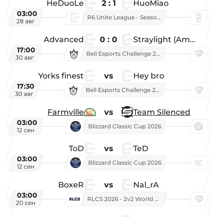
HeDuoLe
2 : 1
HuoMiao
03:00
R6 Unite League - Season 1
28 авг
Advanced
0 : 0
Straylight (American team)
17:00
Bell Esports Challenge 2026
30 авг
Yorks finest
vs
Hey bro
17:30
Bell Esports Challenge 2026
30 авг
Farmville
vs
Team Silenced
03:00
Blizzard Classic Cup 2026
12 сен
ToD
vs
TeD
03:00
Blizzard Classic Cup 2026
12 сен
BoxeR
vs
Nal_rA
03:00
RLCS 2026 - 2v2 World Championship
20 сен