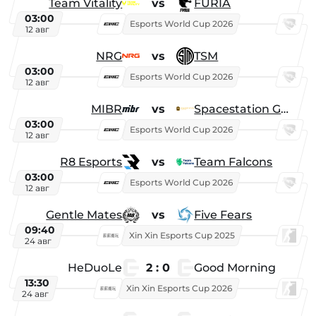
Team Vitality
vs
FURIA
03:00
Esports World Cup 2026
12 авг
NRG
vs
TSM
03:00
Esports World Cup 2026
12 авг
MIBR
vs
Spacestation Gaming
03:00
Esports World Cup 2026
12 авг
R8 Esports
vs
Team Falcons
03:00
Esports World Cup 2026
12 авг
Gentle Mates
vs
Five Fears
09:40
Xin Xin Esports Cup 2025
24 авг
HeDuoLe
2 : 0
Good Morning
13:30
Xin Xin Esports Cup 2026
24 авг