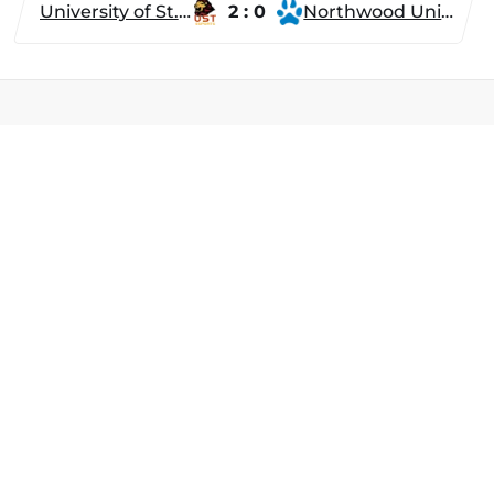
University of St. Thomas
2 : 0
Northwood University
Разделы
Новости
Турниры
ти
Игроки
Команды