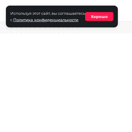
Используя этот сайт, вы соглашаетесь
Хорошо
с
Политика конфиденциальности
Средство массовой информации сетевое издание «ECha
зарегистрировано в Федеральной службе по надзору в с
информационных технологий и массовых коммуникаций
(Роскомнадзор) 29 октября 2025 г., свидетельство о рег
ФС77-90271
Учредитель СМИ «EChamp.ru»: ИП Чередник А.В.
Главный редактор СМИ «EChamp.ru»: Чередник А.В.
Телефон редакции: +7 (495) 134-14-54
E-mail :
info@echamp.ru
Игры