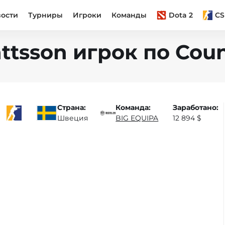
вости
Турниры
Игроки
Команды
Dota 2
CS
sson игрок по Count
Страна:
Команда:
Заработано:
Швеция
BIG EQUIPA
12 894 $