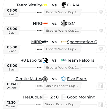
Team Vitality
vs
FURIA
03:00
Esports World Cup 2026
12 авг
NRG
vs
TSM
03:00
Esports World Cup 2026
12 авг
MIBR
vs
Spacestation Gaming
03:00
Esports World Cup 2026
12 авг
R8 Esports
vs
Team Falcons
03:00
Esports World Cup 2026
12 авг
Gentle Mates
vs
Five Fears
09:40
Xin Xin Esports Cup 2025
24 авг
HeDuoLe
2 : 0
Good Morning
13:30
Xin Xin Esports Cup 2026
24 авг