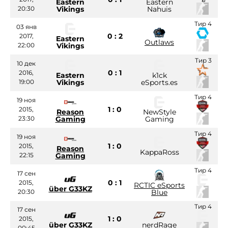
Eastern
Eastern
20:30
Vikings
Nahuis
Тир 4
03 янв
0 : 2
2017,
Eastern
Outlaws
22:00
Vikings
Тир 3
10 дек
0 : 1
2016,
Eastern
k1ck
19:00
Vikings
eSports.es
Тир 4
19 ноя
1 : 0
2015,
Reason
NewStyle
23:30
Gaming
Gaming
Тир 4
19 ноя
1 : 0
2015,
Reason
KappaRoss
22:15
Gaming
Тир 4
17 сен
0 : 1
2015,
RCTIC eSports
über G33KZ
20:30
Blue
Тир 4
17 сен
1 : 0
2015,
über G33KZ
nerdRage
00:45