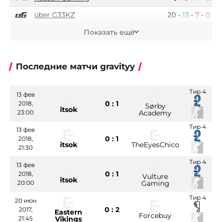
über G33KZ
20
-
13
-
7
-
0
naptoR.factory
7
-
2
-
5
-
0
Показать ещё
Последние матчи gravityy
Тир 4
13 фев
0 : 1
2018,
Sørby
itsok
23:00
Academy
Тир 4
13 фев
0 : 1
2018,
itsok
TheEyesChico
21:30
Тир 4
13 фев
0 : 1
2018,
Vulture
itsok
20:00
Gaming
Тир 4
20 июн
0 : 2
2017,
Eastern
Forcebuy
21:45
Vikings