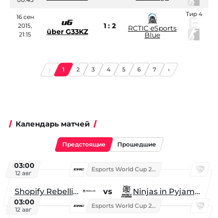
Тир 4
16 сен
1 : 2
2015,
RCTIC eSports
über G33KZ
21:15
Blue
‹
1
2
3
4
5
6
7
›
Календарь матчей
Предстоящие
Прошедшие
03:00
Esports World Cup 2026
12 авг
Shopify Rebellion
vs
Ninjas in Pyjamas
03:00
Esports World Cup 2026
12 авг