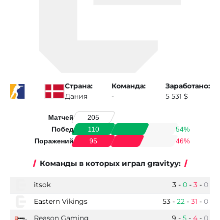
Страна:
Команда:
Заработано:
Дания
-
5 531 $
Матчей
205
Побед
54%
110
Поражений
46%
95
Команды в которых играл gravityy:
itsok
3
-
0
-
3
-
0
Eastern Vikings
53
-
22
-
31
-
0
Reason Gaming
9
-
5
-
4
-
0