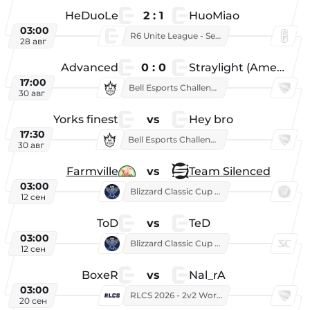
HeDuoLe
2 : 1
HuoMiao
03:00
R6 Unite League - Season 1
28 авг
Advanced
0 : 0
Straylight (American team)
17:00
Bell Esports Challenge 2026
30 авг
Yorks finest
vs
Hey bro
17:30
Bell Esports Challenge 2026
30 авг
Farmville
vs
Team Silenced
03:00
Blizzard Classic Cup 2026
12 сен
ToD
vs
TeD
03:00
Blizzard Classic Cup 2026
12 сен
BoxeR
vs
Nal_rA
03:00
RLCS 2026 - 2v2 World Championship
20 сен