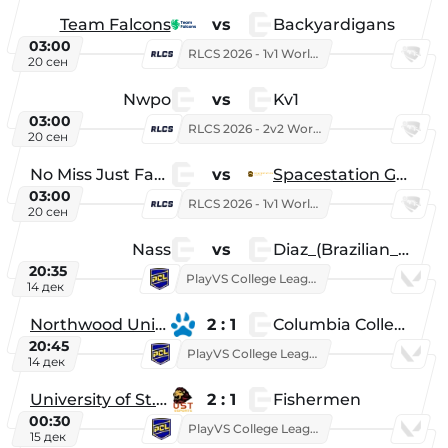
Team Falcons
vs
Backyardigans
03:00
RLCS 2026 - 1v1 World Championship
20 сен
Nwpo
vs
Kv1
03:00
RLCS 2026 - 2v2 World Championship
20 сен
No Miss Just Fake
vs
Spacestation Gaming
03:00
RLCS 2026 - 1v1 World Championship
20 сен
Nass
vs
Diaz_(Brazilian_Player)
20:35
PlayVS College League 2025: Fall
14 дек
Northwood University
2 : 1
Columbia College
20:45
PlayVS College League 2025: Fall
14 дек
University of St. Thomas
2 : 1
Fishermen
00:30
PlayVS College League 2025: Fall
15 дек