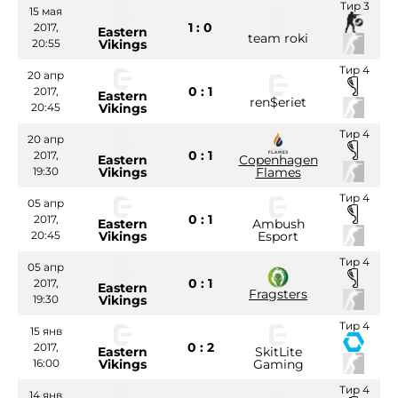
Тир 3
15 мая
1 : 0
2017,
Eastern
team roki
20:55
Vikings
Тир 4
20 апр
0 : 1
2017,
Eastern
ren$eriet
20:45
Vikings
Тир 4
20 апр
0 : 1
2017,
Eastern
Copenhagen
19:30
Vikings
Flames
Тир 4
05 апр
0 : 1
2017,
Eastern
Ambush
20:45
Vikings
Esport
Тир 4
05 апр
0 : 1
2017,
Eastern
Fragsters
19:30
Vikings
Тир 4
15 янв
0 : 2
2017,
Eastern
SkitLite
16:00
Vikings
Gaming
Тир 4
14 янв