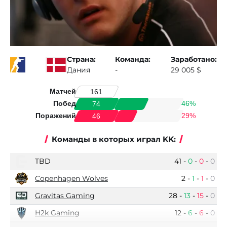
Страна:
Команда:
Заработано:
Дания
-
29 005 $
Матчей
161
Побед
46%
74
Поражений
29%
46
Команды в которых играл KK:
TBD
41
-
0
-
0
-
0
Copenhagen Wolves
2
-
1
-
1
-
0
Gravitas Gaming
28
-
13
-
15
-
0
H2k Gaming
12
-
6
-
6
-
0