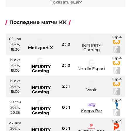
AllTheRage
10
-
5
-
5
-
0
Показать ещё
Последние матчи KK
Тир 4
02 ноя
2 : 0
2024,
INFURITY
Metizport X
18:30
Gaming
Тир 4
19 окт
2 : 0
2024,
INFURITY
Nordix Esport
19:00
Gaming
Тир 4
19 окт
2 : 1
2024,
INFURITY
Vanir
15:00
Gaming
Тир 4
09 сен
0 : 1
2024,
INFURITY
Kappa Bar
20:35
Gaming
Тир 4
23 июл
0 : 1
2024,
INFURITY