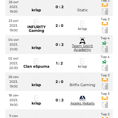
Тир 3
26 окт
0 : 2
2023,
krisp
Static
19:00
Тир 3
23 окт
2 : 0
2023,
INFURITY
krisp
19:00
Gaming
Тир 4
04 окт
0 : 2
2023,
Team Spirit
krisp
21:00
Academy
Тир 4
02 окт
1 : 2
2023,
Clan eSpuma
krisp
20:30
Тир 3
26 сен
2 : 0
2023,
krisp
Bitfix Gaming
19:00
Тир 3
18 сен
0 : 2
2023,
krisp
Apeks Rebels
19:00
Тир 3
11 сен