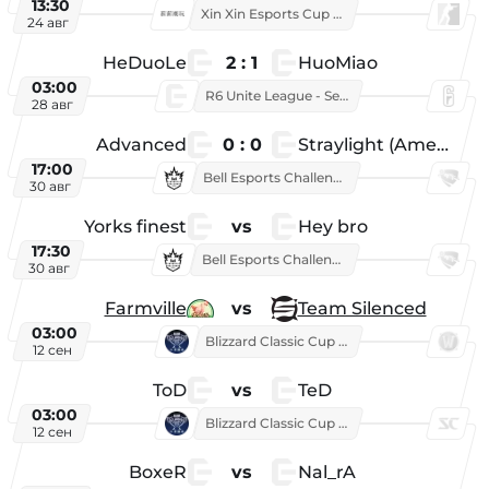
13:30
Xin Xin Esports Cup 2026
24 авг
HeDuoLe
2 : 1
HuoMiao
03:00
R6 Unite League - Season 1
28 авг
Advanced
0 : 0
Straylight (American team)
17:00
Bell Esports Challenge 2026
30 авг
Yorks finest
vs
Hey bro
17:30
Bell Esports Challenge 2026
30 авг
Farmville
vs
Team Silenced
03:00
Blizzard Classic Cup 2026
12 сен
ToD
vs
TeD
03:00
Blizzard Classic Cup 2026
12 сен
BoxeR
vs
Nal_rA