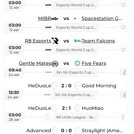
03:00
Esports World Cup 2026
12 авг
MIBR
vs
Spacestation Gaming
03:00
Esports World Cup 2026
12 авг
R8 Esports
vs
Team Falcons
03:00
Esports World Cup 2026
12 авг
Gentle Mates
vs
Five Fears
09:40
Xin Xin Esports Cup 2025
24 авг
HeDuoLe
2 : 0
Good Morning
13:30
Xin Xin Esports Cup 2026
24 авг
HeDuoLe
2 : 1
HuoMiao
03:00
R6 Unite League - Season 1
28 авг
Advanced
0 : 0
Straylight (American team)