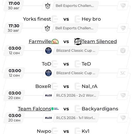
17:00
Bell Esports Challenge 2026
30 авг
Yorks finest
vs
Hey bro
17:30
Bell Esports Challenge 2026
30 авг
Farmville
vs
Team Silenced
03:00
Blizzard Classic Cup 2026
12 сен
ToD
vs
TeD
03:00
Blizzard Classic Cup 2026
12 сен
BoxeR
vs
Nal_rA
03:00
RLCS 2026 - 2v2 World Championship
20 сен
Team Falcons
vs
Backyardigans
03:00
RLCS 2026 - 1v1 World Championship
20 сен
Nwpo
vs
Kv1