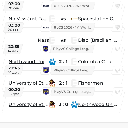
03:00
RLCS 2026 - 2v2 World Championship
20 сен
No Miss Just Fake
vs
Spacestation Gaming
03:00
RLCS 2026 - 1v1 World Championship
20 сен
Nass
vs
Diaz_(Brazilian_Player)
20:35
PlayVS College League 2025: Fall
14 дек
Northwood University
2 : 1
Columbia College
20:45
PlayVS College League 2025: Fall
14 дек
University of St. Thomas
2 : 1
Fishermen
00:30
PlayVS College League 2025: Fall
15 дек
University of St. Thomas
2 : 0
Northwood University