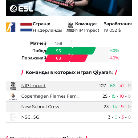
Страна:
Команда:
Заработано:
Нидерланды
NIP Impact
19 052 $
Матчей
158
Побед
60%
95
Поражений
40%
63
Команды в которых играл Qiyarah:
NIP Impact
107
-
66
-
41
-
0
Copenhagen Flames Female
25
-
15
-
10
-
0
New School Crew
23
-
14
-
9
-
0
NSC_GG
3
-
0
-
3
-
0