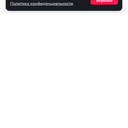
Хорошо
Политика конфиденциальности
Политика конфиденциальности
Разделы
Новости
Турниры
Игроки
Команды
Игры
Dota 2
CS2
Valorant
Rocket League
Mobile Legends
League of Legends
Apex Legends
Rainbow Six
Overwatch
StarCraft 2
PUBG Mobile
Age of Empires
Super Smash Bros.
Fighting Games