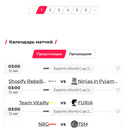
‹
1
2
3
4
5
6
›
Календарь матчей
Предстоящие
Прошедшие
03:00
Esports World Cup 2026
12 авг
Shopify Rebellion
vs
Ninjas in Pyjamas
03:00
Esports World Cup 2026
12 авг
Team Vitality
vs
FURIA
03:00
Esports World Cup 2026
12 авг
NRG
vs
TSM