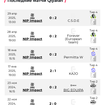
Последние матчи Qiyarah
Тир 4
29 апр
0 : 2
2025,
NIP Impact
C.S.D.E
13:00
Тир 4
28 апр
Forever
0 : 2
2025,
NIP Impact
(European
19:00
team)
Тир 4
18 янв
0 : 2
2025,
NIP Impact
Permitta W
15:15
Тир 4
17 янв
2 : 1
2025,
NIP Impact
KAJO
19:00
Тир 2
23 ноя
0 : 2
2024,
NIP Impact
BIG EQUIPA
16:15
Тир 2
22 ноя
2 : 0
2024,