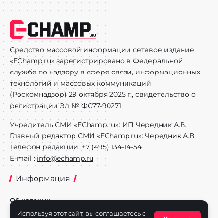
Средство массовой информации сетевое издание
«EChamp.ru» зарегистрировано в Федеральной
службе по надзору в сфере связи, информационных
технологий и массовых коммуникаций
(Роскомнадзор) 29 октября 2025 г., свидетельство о
регистрации Эл № ФС77-90271
Учредитель СМИ «EChamp.ru»: ИП Чередник А.В.
Главный редактор СМИ «EChamp.ru»: Чередник А.В.
Телефон редакции: +7 (495) 134-14-54
E-mail :
info@echamp.ru
Информация
Об издании
Используя этот сайт, вы соглашаетесь с
Реклама на портале