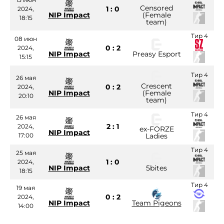
Censored
1 : 0
2024,
NIP Impact
(Female
18:15
team)
Тир 4
08 июн
0 : 2
2024,
NIP Impact
Preasy Esport
15:15
Тир 4
26 мая
Crescent
0 : 2
2024,
NIP Impact
(Female
20:10
team)
Тир 4
26 мая
2 : 1
2024,
ex-FORZE
NIP Impact
17:00
Ladies
Тир 4
25 мая
1 : 0
2024,
NIP Impact
5bites
18:15
Тир 4
19 мая
0 : 2
2024,
NIP Impact
Team Pigeons
14:00