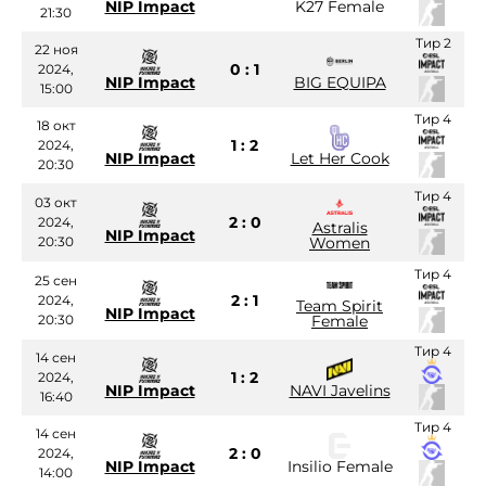
NIP Impact
K27 Female
21:30
Тир 2
22 ноя
0 : 1
2024,
NIP Impact
BIG EQUIPA
15:00
Тир 4
18 окт
1 : 2
2024,
NIP Impact
Let Her Cook
20:30
Тир 4
03 окт
2 : 0
2024,
Astralis
NIP Impact
20:30
Women
Тир 4
25 сен
2 : 1
2024,
Team Spirit
NIP Impact
20:30
Female
Тир 4
14 сен
1 : 2
2024,
NIP Impact
NAVI Javelins
16:40
Тир 4
14 сен
2 : 0
2024,
NIP Impact
Insilio Female
14:00