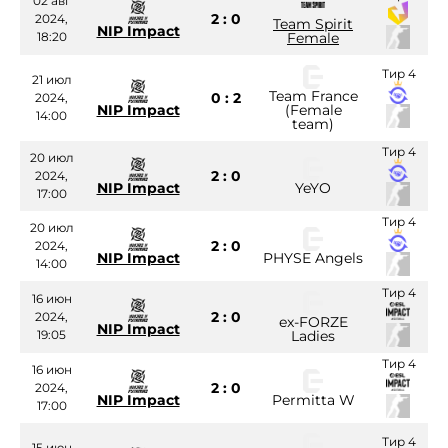
02 авг
2 : 0
2024,
Team Spirit
NIP Impact
18:20
Female
Тир 4
21 июл
Team France
0 : 2
2024,
NIP Impact
(Female
14:00
team)
Тир 4
20 июл
2 : 0
2024,
NIP Impact
YeYO
17:00
Тир 4
20 июл
2 : 0
2024,
NIP Impact
PHYSE Angels
14:00
Тир 4
16 июн
2 : 0
2024,
ex-FORZE
NIP Impact
19:05
Ladies
Тир 4
16 июн
2 : 0
2024,
NIP Impact
Permitta W
17:00
Тир 4
15 июн