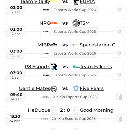
Team Vitality
vs
FURIA
03:00
Esports World Cup 2026
12 авг
NRG
vs
TSM
03:00
Esports World Cup 2026
12 авг
MIBR
vs
Spacestation Gaming
03:00
Esports World Cup 2026
12 авг
R8 Esports
vs
Team Falcons
03:00
Esports World Cup 2026
12 авг
Gentle Mates
vs
Five Fears
09:40
Xin Xin Esports Cup 2025
24 авг
HeDuoLe
2 : 0
Good Morning
13:30
Xin Xin Esports Cup 2026
24 авг