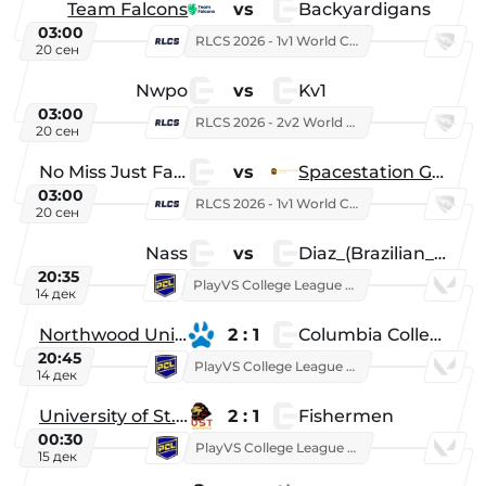
Team Falcons
vs
Backyardigans
03:00
RLCS 2026 - 1v1 World Championship
20 сен
Nwpo
vs
Kv1
03:00
RLCS 2026 - 2v2 World Championship
20 сен
No Miss Just Fake
vs
Spacestation Gaming
03:00
RLCS 2026 - 1v1 World Championship
20 сен
Nass
vs
Diaz_(Brazilian_Player)
20:35
PlayVS College League 2025: Fall
14 дек
Northwood University
2 : 1
Columbia College
20:45
PlayVS College League 2025: Fall
14 дек
University of St. Thomas
2 : 1
Fishermen
00:30
PlayVS College League 2025: Fall
15 дек