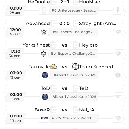
HeDuoLe
2 : 1
HuoMiao
03:00
R6 Unite League - Season 1
28 авг
Advanced
0 : 0
Straylight (American team)
17:00
Bell Esports Challenge 2026
30 авг
Yorks finest
vs
Hey bro
17:30
Bell Esports Challenge 2026
30 авг
Farmville
vs
Team Silenced
03:00
Blizzard Classic Cup 2026
12 сен
ToD
vs
TeD
03:00
Blizzard Classic Cup 2026
12 сен
BoxeR
vs
Nal_rA
03:00
RLCS 2026 - 2v2 World Championship
20 сен