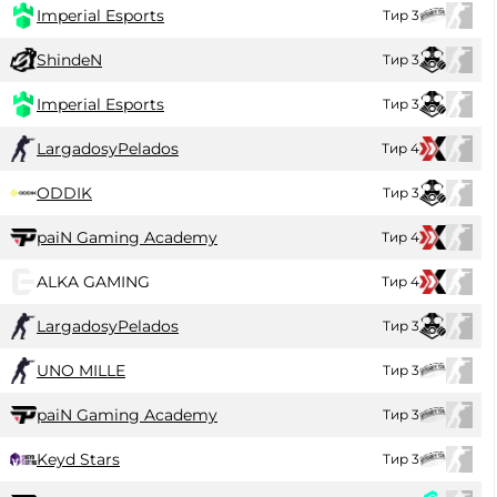
Imperial Esports
Тир 3
ShindeN
Тир 3
Imperial Esports
Тир 3
LargadosyPelados
Тир 4
ODDIK
Тир 3
paiN Gaming Academy
Тир 4
ALKA GAMING
Тир 4
LargadosyPelados
Тир 3
UNO MILLE
Тир 3
paiN Gaming Academy
Тир 3
Keyd Stars
Тир 3