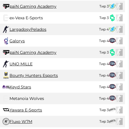
paiN Gaming Academy
Тир 3
ex-Vexa E-Sports
Тир 3
LargadosyPelados
Тир 4
Galorys
Тир 4
paiN Gaming Academy
Тир 3
UNO MILLE
Тир 4
Bounty Hunters Esports
Тир 4
Keyd Stars
Тир 4
Metanoia Wolves
Тир 4
Yawara E-Sports
Тир 3
Fluxo W7M
Тир 3