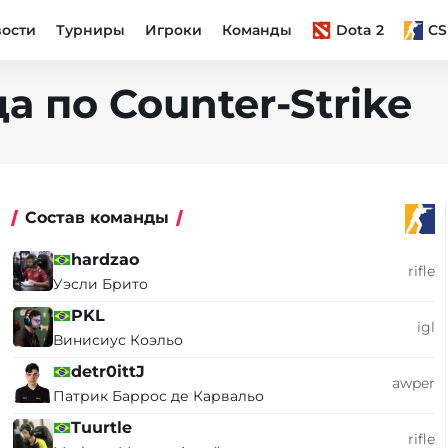
вости
Турниры
Игроки
Команды
Dota 2
CS
а по Counter-Strike
Состав команды
hardzao
rifle
Уэсли Брито
PKL
igl
Винисиус Коэльо
detr0ittJ
awper
Патрик Баррос де Карвальо
Tuurtle
rifle