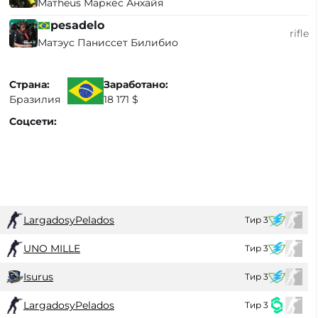
Матheus Маркес Анхайя
pesadelo
rifle
Матэус Паниссет Билибио
Страна:
Заработано:
Бразилия
18 171 $
Соцсети:
LargadosyPelados
Тир 3
UNO MILLE
Тир 3
Isurus
Тир 3
LargadosyPelados
Тир 3