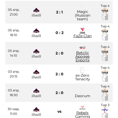
Тир 4
05 апр,
Magic
2 : 1
21:00
illwill
(Russian
team)
Тир 4
05 апр,
0 : 2
18:10
illwill
FaZe Clan
Тир 4
05 апр,
Betclic
2 : 0
14:10
illwill
Apogee
Esports
Тир 4
03 апр,
2 : 0
ex-Zero
20:15
illwill
Tenacity
Тир 4
03 апр,
2 : 0
18:30
illwill
Deorum
Тир 3
30 мар,
vs
Rebels
11:00
illwill
Gaming