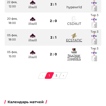
22 фев,
2 : 1
12:00
illwill
hypewrld
Тир 3
20 фев,
2 : 0
18:00
illwill
CSDIILIT
Тир 3
05 фев,
2 : 1
18:00
illwill
ECSTATIC
Тир 3
05 фев,
2 : 0
Nuclear
15:00
illwill
TigeRES
‹
1
2
›
Календарь матчей