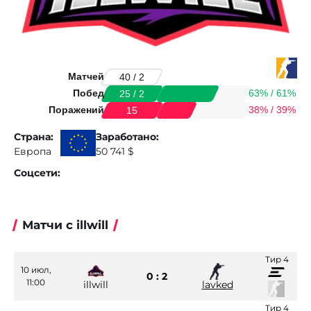
Матчей
40 / 2
Побед
63% / 61%
25 / 2
Поражений
38% / 39%
15
Страна:
Заработано:
Европа
50 741 $
Соцсети:
Матчи с illwill
Тир 4
10 июл,
0 : 2
11:00
illwill
lavked
Тир 4