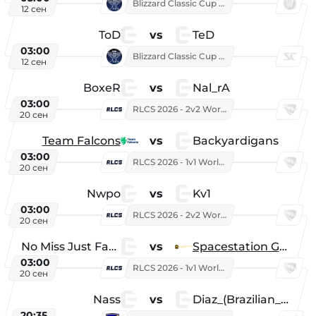
Blizzard Classic Cup 2026
12 сен
ToD
vs
TeD
03:00
Blizzard Classic Cup 2026
12 сен
BoxeR
vs
Nal_rA
03:00
RLCS 2026 - 2v2 World Championship
20 сен
Team Falcons
vs
Backyardigans
03:00
RLCS 2026 - 1v1 World Championship
20 сен
Nwpo
vs
Kv1
03:00
RLCS 2026 - 2v2 World Championship
20 сен
No Miss Just Fake
vs
Spacestation Gaming
03:00
RLCS 2026 - 1v1 World Championship
20 сен
Nass
vs
Diaz_(Brazilian_Player)
20:35