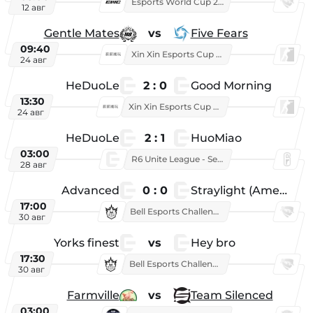
Esports World Cup 2026
12 авг
Gentle Mates
vs
Five Fears
09:40
Xin Xin Esports Cup 2025
24 авг
HeDuoLe
2 : 0
Good Morning
13:30
Xin Xin Esports Cup 2026
24 авг
HeDuoLe
2 : 1
HuoMiao
03:00
R6 Unite League - Season 1
28 авг
Advanced
0 : 0
Straylight (American team)
17:00
Bell Esports Challenge 2026
30 авг
Yorks finest
vs
Hey bro
17:30
Bell Esports Challenge 2026
30 авг
Farmville
vs
Team Silenced
03:00