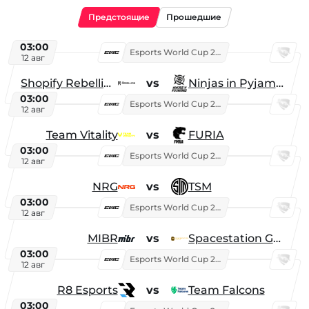
Предстоящие
Прошедшие
03:00
Esports World Cup 2026
12 авг
Shopify Rebellion
vs
Ninjas in Pyjamas
03:00
Esports World Cup 2026
12 авг
Team Vitality
vs
FURIA
03:00
Esports World Cup 2026
12 авг
NRG
vs
TSM
03:00
Esports World Cup 2026
12 авг
MIBR
vs
Spacestation Gaming
03:00
Esports World Cup 2026
12 авг
R8 Esports
vs
Team Falcons
03:00