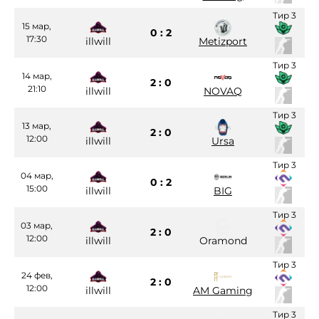
Тир 3
15 мар,
0 : 2
17:30
illwill
Metizport
Тир 3
14 мар,
2 : 0
21:10
illwill
NOVAQ
Тир 3
13 мар,
2 : 0
12:00
illwill
Ursa
Тир 3
04 мар,
0 : 2
15:00
illwill
BIG
Тир 3
03 мар,
2 : 0
12:00
illwill
Oramond
Тир 3
24 фев,
2 : 0
12:00
illwill
AM Gaming
Тир 3