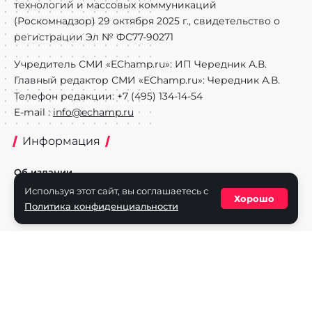
технологий и массовых коммуникаций
(Роскомнадзор) 29 октября 2025 г., свидетельство о
регистрации Эл № ФС77-90271
Учредитель СМИ «EChamp.ru»: ИП Чередник А.В.
Главный редактор СМИ «EChamp.ru»: Чередник А.В.
Телефон редакции: +7 (495) 134-14-54
E-mail :
info@echamp.ru
Информация
Об издании
Используя этот сайт, вы соглашаетесь с
Реклама на портале
Хорошо
Политика конфиденциальности
Политика конфиденциальности
Разделы
Новости
Турниры