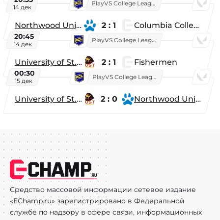
PlayVS College League 2025: Fall
14 дек
Northwood University
2 : 1
Columbia College
20:45
PlayVS College League 2025: Fall
14 дек
University of St. Thomas
2 : 1
Fishermen
00:30
PlayVS College League 2025: Fall
15 дек
University of St. Thomas
2 : 0
Northwood University
Средство массовой информации сетевое издание
«EChamp.ru» зарегистрировано в Федеральной
службе по надзору в сфере связи, информационных