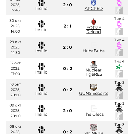
2 : 0
2025,
Insilio
ARCRED
17:45
Тир 4
30 окт
2 : 1
2025,
FORZE
Insilio
14:00
Reload
Тир 4
29 окт
2 : 0
2025,
Insilio
HubaBuba
14:30
Тир 4
12 окт
0 : 2
2025,
Nuclear
Insilio
17:00
TigeRES
Тир 3
10 окт
0 : 2
2025,
Insilio
GUN5 Esports
20:00
Тир 3
09 окт
2 : 0
2025,
Insilio
The Glecs
20:00
Тир 3
08 окт
0 : 2
2025,
SINNERS