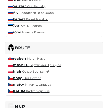
Salazar
Kirill Rautskiy
Alv
Владислав Ворохобов
karnez
Ernest Kazakov
Jyo
Русим Валиев
robo
Никита Душин
BRUTE
realzen
Martin Hlavan
mASKED
Бартломей Трыбула
hfah
Оскар Вроньский
nbqq
Вит Похлот
majky
Михал Шванцара
KAD1M
Radim Vojkůvka
NNP