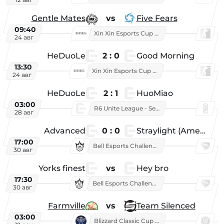
Gentle Mates
vs
Five Fears
09:40
Xin Xin Esports Cup 2025
24 авг
HeDuoLe
2 : 0
Good Morning
13:30
Xin Xin Esports Cup 2026
24 авг
HeDuoLe
2 : 1
HuoMiao
03:00
R6 Unite League - Season 1
28 авг
Advanced
0 : 0
Straylight (American team)
17:00
Bell Esports Challenge 2026
30 авг
Yorks finest
vs
Hey bro
17:30
Bell Esports Challenge 2026
30 авг
Farmville
vs
Team Silenced
03:00
Blizzard Classic Cup 2026