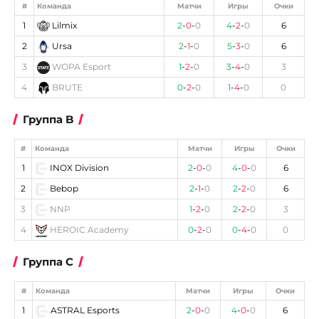
#
Команда
Матчи
Игры
Очки
1
Lilmix
2
-
0
-
0
4
-
2
-
0
6
2
Ursa
2
-
1
-
0
5
-
3
-
0
6
3
WOPA Esport
1
-
2
-
0
3
-
4
-
0
3
4
BRUTE
0
-
2
-
0
1
-
4
-
0
0
Группа B
#
Команда
Матчи
Игры
Очки
1
INOX Division
2
-
0
-
0
4
-
0
-
0
6
2
Bebop
2
-
1
-
0
2
-
2
-
0
6
3
NNP
1
-
2
-
0
2
-
2
-
0
3
4
HEROIC Academy
0
-
2
-
0
0
-
4
-
0
0
Группа C
#
Команда
Матчи
Игры
Очки
1
ASTRAL Esports
2
-
0
-
0
4
-
0
-
0
6