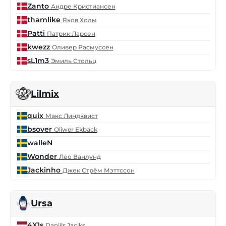
Zanto
Андре Кристиансен
thamlike
Яков Холм
Patti
Патрик Ларсен
kwezz
Оливер Расмуссен
sL1m3
Эмиль Стольц
Lilmix
quix
Макс Линдквист
bsover
Oliwer Ekbäck
walleN
Wonder
Лео Ванлунд
Jackinho
Джек Стрём Мэттссон
Ursa
4X1s
Daniils Jaciks