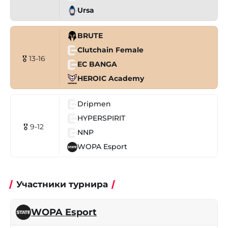
Ursa
BRUTE
Clutchain Female
🎖 13-16
EC BANGA
HEROIC Academy
Dripmen
HYPERSPIRIT
🎖 9-12
NNP
WOPA Esport
Участники турнира
WOPA Esport