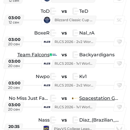
12 сен
ToD
vs
TeD
03:00
Blizzard Classic Cup 2026
12 сен
BoxeR
vs
Nal_rA
03:00
RLCS 2026 - 2v2 World Championship
20 сен
Team Falcons
vs
Backyardigans
03:00
RLCS 2026 - 1v1 World Championship
20 сен
Nwpo
vs
Kv1
03:00
RLCS 2026 - 2v2 World Championship
20 сен
No Miss Just Fake
vs
Spacestation Gaming
03:00
RLCS 2026 - 1v1 World Championship
20 сен
Nass
vs
Diaz_(Brazilian_Player)
20:35
PlayVS College League 2025: Fall