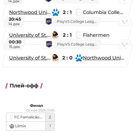
14 дек
Northwood University
2 : 1
Columbia College
20:45
PlayVS College League 2025: Fall
14 дек
University of St. Thomas
2 : 1
Fishermen
00:30
PlayVS College League 2025: Fall
15 дек
University of St. Thomas
2 : 0
Northwood University
Плей-офф
Финал
02 мая 2026 11:00
FC Famalicão Esports
2
Lilmix
1