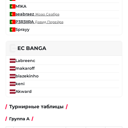
M1KA
seabraez
Жоао Сеабра
P3R3IIRA
Давид Перейра
Sprayy
EC BANGA
Labreenc
makaroff
blazekinho
keni
Akward
Турнирные таблицы
Группа A