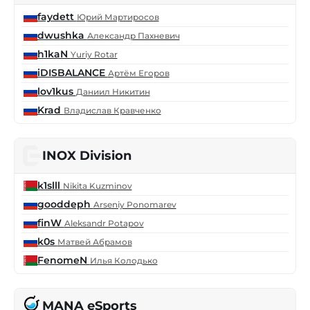
faydett
Юрий Мартиросов
dwushka
Александр Пахневич
h1kaN
Yuriy Rotar
iDISBALANCE
Артём Егоров
lov1kus
Даниил Никитин
Krad
Владислав Кравченко
INOX Division
k1slll
Nikita Kuzminov
gooddeph
Arseniy Ponomarev
finW
Aleksandr Potapov
k0s
Матвей Абрамов
FenomeN
Илья Колодько
MANA eSports