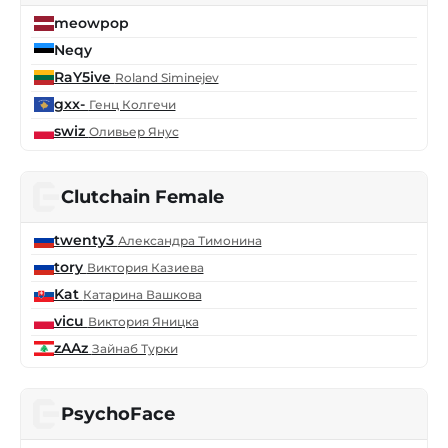
meowpop
Neqy
RaY5ive
Roland Siminejev
gxx-
Генц Колгечи
swiz
Оливьер Янус
Clutchain Female
twenty3
Александра Тимонина
tory
Виктория Казиева
Kat
Катарина Вашкова
vicu
Виктория Яницка
zAAz
Зайнаб Турки
PsychoFace