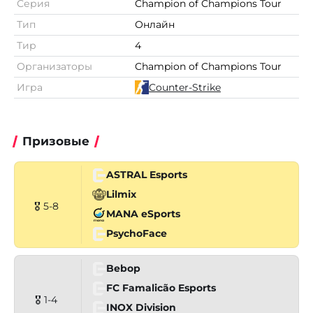
Серия
Champion of Champions Tour
Тип
Онлайн
Тир
4
Организаторы
Champion of Champions Tour
Игра
Counter-Strike
Призовые
ASTRAL Esports
Lilmix
🎖 5-8
MANA eSports
PsychoFace
Bebop
FC Famalicão Esports
🎖 1-4
INOX Division