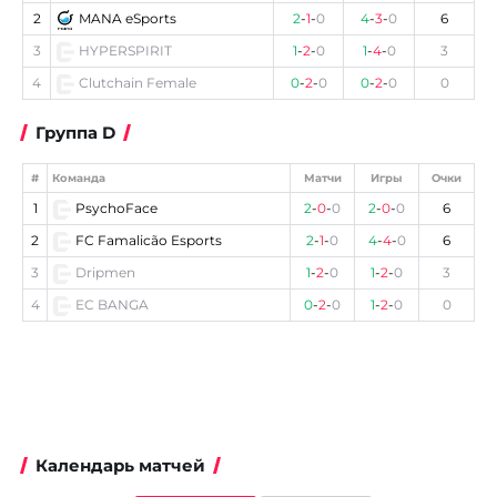
2
MANA eSports
2
-
1
-
0
4
-
3
-
0
6
3
HYPERSPIRIT
1
-
2
-
0
1
-
4
-
0
3
4
Clutchain Female
0
-
2
-
0
0
-
2
-
0
0
Группа D
#
Команда
Матчи
Игры
Очки
1
PsychoFace
2
-
0
-
0
2
-
0
-
0
6
2
FC Famalicão Esports
2
-
1
-
0
4
-
4
-
0
6
3
Dripmen
1
-
2
-
0
1
-
2
-
0
3
4
EC BANGA
0
-
2
-
0
1
-
2
-
0
0
Календарь матчей