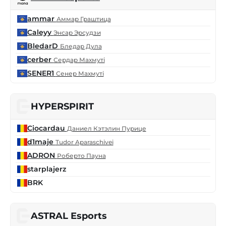
ammar
Аммар Граштица
Caleyy
Энсар Эрсудзи
BledarD
Бледар Дула
cerber
Сердар Махмуті
SENER1
Сенер Махмуті
HYPERSPIRIT
Ciocardau
Даниел Кэтэлин Пурице
d1maje
Tudor Aparaschivei
ADRON
Роберто Пауна
starplajerz
BRK
ASTRAL Esports