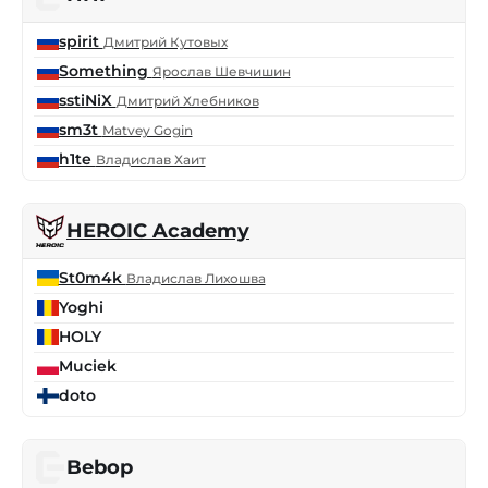
spirit
Дмитрий Кутовых
Something
Ярослав Шевчишин
sstiNiX
Дмитрий Хлебников
sm3t
Matvey Gogin
h1te
Владислав Хаит
HEROIC Academy
St0m4k
Владислав Лихошва
Yoghi
HOLY
Muciek
doto
Bebop