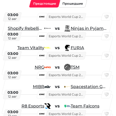
Предстоящие
Прошедшие
03:00
Esports World Cup 2026
12 авг
Shopify Rebellion
vs
Ninjas in Pyjamas
03:00
Esports World Cup 2026
12 авг
Team Vitality
vs
FURIA
03:00
Esports World Cup 2026
12 авг
NRG
vs
TSM
03:00
Esports World Cup 2026
12 авг
MIBR
vs
Spacestation Gaming
03:00
Esports World Cup 2026
12 авг
R8 Esports
vs
Team Falcons
03:00
Esports World Cup 2026
12 авг