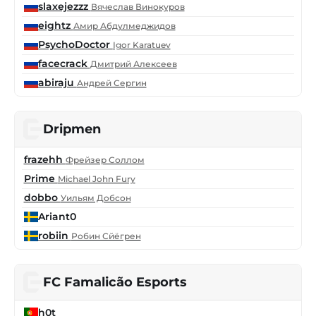
slaxejezzz
Вячеслав Винокуров
eightz
Амир Абдулмеджидов
PsychoDoctor
Igor Karatuev
facecrack
Дмитрий Алексеев
abiraju
Андрей Сергин
Dripmen
frazehh
Фрейзер Соллом
Prime
Michael John Fury
dobbo
Уильям Добсон
Ariant0
robiin
Робин Сйёгрен
FC Famalicão Esports
h0t