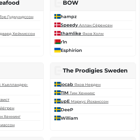
Seafood
BOW
hampz
Тор Гудмундссон
Speedy
Аллан Сёренсен
thamlike
двард Хеймиссон
Яков Холм
r1n
Esphirion
The Prodigies Sweden
jocab
с Кьелландер-
Яков Нерден
TIM
Тим Хеннихс
квист
upE
Маркус Йоханссон
Сйёгрен
DeeP
н Хеннинг
William
лиассон