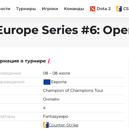
вости
Турниры
Игроки
Команды
Dota 2
CS
urope Series #6: Ope
рмация о турнире
роведения
08 – 08 июля
проведения
Европа
Champion of Champions Tour
Онлайн
4
заторы
Fantasyexpo
Counter-Strike