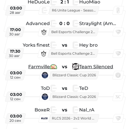
HeDuoLe
2 : 1
HuoMiao
03:00
R6 Unite League - Season 1
28 авг
Advanced
0 : 0
Straylight (American team)
17:00
Bell Esports Challenge 2026
30 авг
Yorks finest
vs
Hey bro
17:30
Bell Esports Challenge 2026
30 авг
Farmville
vs
Team Silenced
03:00
Blizzard Classic Cup 2026
12 сен
ToD
vs
TeD
03:00
Blizzard Classic Cup 2026
12 сен
BoxeR
vs
Nal_rA
03:00
RLCS 2026 - 2v2 World Championship
20 сен