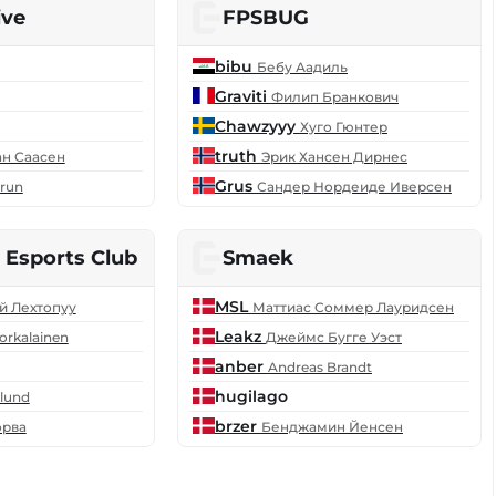
ive
FPSBUG
bibu
Бебу Аадиль
Graviti
Филип Бранкович
Chawzyyy
Хуго Гюнтер
truth
ан Саасен
Эрик Хансен Дирнес
Grus
run
Сандер Нордеиде Иверсен
 Esports Club
Smaek
MSL
й Лехтопуу
Маттиас Соммер Лауридсен
Leakz
orkalainen
Джеймс Бугге Уэст
anber
Andreas Brandt
hugilago
lund
brzer
орва
Бенджамин Йенсен