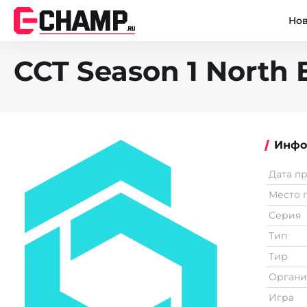
Но
CCT Season 1 North E
Инфо
Дата п
Место 
Серия
Тип
Тир
Органи
Игра