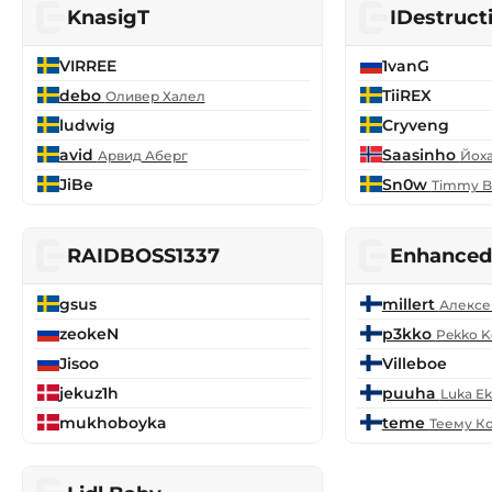
KnasigT
IDestruct
VIRREE
1vanG
debo
TiiREX
Оливер Халел
ludwig
Cryveng
avid
Saasinho
Арвид Аберг
Йох
JiBe
Sn0w
Timmy B
RAIDBOSS1337
Enhanced
gsus
millert
Алексе
zeokeN
p3kko
Pekko K
Jisoo
Villeboe
jekuz1h
puuha
Luka Ek
mukhoboyka
teme
Теему К