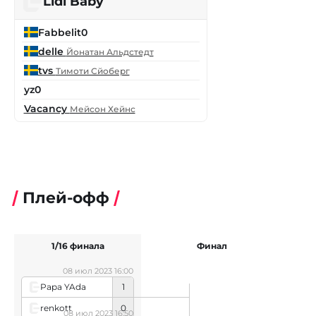
Lidl Baby
Fabbelit0
delle
Йонатан Альдстедт
tvs
Тимоти Сйоберг
yz0
Vacancy
Мейсон Хейнс
Плей-офф
1/16 финала
Финал
08 июл 2023 16:00
Papa YAda
1
renkott
0
08 июл 2023 16:50