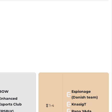
BOW
Espionage
(Danish team)
Enhanced
Esports Club
KnasigT
🎖 1-4
FPSBUG
Papa YAda