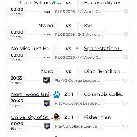
Team Falcons
vs
Backyardigans
03:00
RLCS 2026 - 1v1 World Championship
20 сен
Nwpo
vs
Kv1
03:00
RLCS 2026 - 2v2 World Championship
20 сен
No Miss Just Fake
vs
Spacestation Gaming
03:00
RLCS 2026 - 1v1 World Championship
20 сен
Nass
vs
Diaz_(Brazilian_Player)
20:35
PlayVS College League 2025: Fall
14 дек
Northwood University
2 : 1
Columbia College
20:45
PlayVS College League 2025: Fall
14 дек
University of St. Thomas
2 : 1
Fishermen
00:30
PlayVS College League 2025: Fall
15 дек