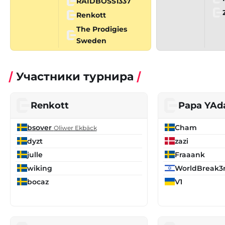
RAIDBOSS1337
Renkott
The Prodigies
Sweden
Участники турнира
Renkott
Papa YAd
bsover
Cham
Oliwer Ekbäck
dyzt
zazi
julle
Fraaank
wiking
WorldBreak3
bocaz
V1