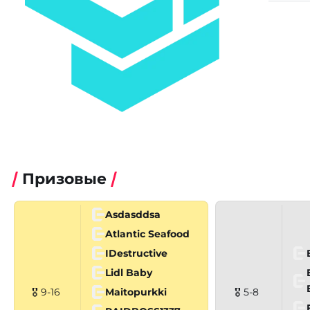
Призовые
Asdasddsa
Atlantic Seafood
IDestructive
Lidl Baby
Maitopurkki
🎖 9-16
🎖 5-8