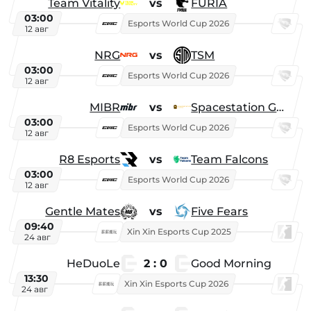
Team Vitality
vs
FURIA
03:00
Esports World Cup 2026
12 авг
NRG
vs
TSM
03:00
Esports World Cup 2026
12 авг
MIBR
vs
Spacestation Gaming
03:00
Esports World Cup 2026
12 авг
R8 Esports
vs
Team Falcons
03:00
Esports World Cup 2026
12 авг
Gentle Mates
vs
Five Fears
09:40
Xin Xin Esports Cup 2025
24 авг
HeDuoLe
2 : 0
Good Morning
13:30
Xin Xin Esports Cup 2026
24 авг