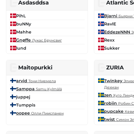
Asdasddsa
Atlantic 
PihL
Bjarni
Бьярни 
buNNy
RavlE
Mahhe
EddezeNNN
Э
Gnøffe
Rexx
Лукас Брунсвиг
lund
Sukker
Maitopurkki
ZURIA
arvid
Twinkey
Тони Ниемела
Элиа
Дехман
Samppa
Samu Kylmälä
zen
Хуго Линд
juppej
robiin
Робин 
Tumppis
pupcake
Кеви
oopee
Олли Пииспанен
twist
Симон Э