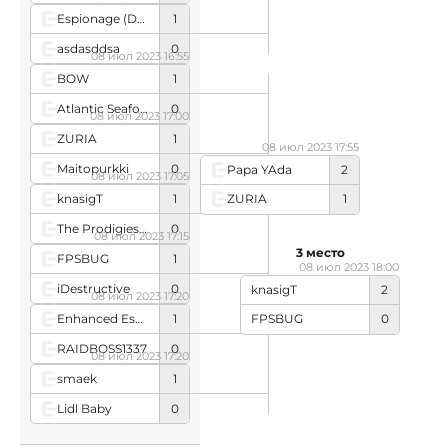
Espionage (Danish team)
1
asdasddsa
0
08 июл 2023 16:55
BOW
1
Atlantic Seafood
0
08 июл 2023 17:00
ZURIA
1
08 июл 2023 17:55
Maitopurkki
0
Papa YAda
2
08 июл 2023 17:05
knasigT
1
ZURIA
1
The Prodigies Sweden
0
08 июл 2023 17:15
3 место
FPSBUG
1
08 июл 2023 18:00
iDestructive
0
knasigT
2
08 июл 2023 17:20
Enhanced Esports Club
1
FPSBUG
0
RAIDBOSS1337
0
08 июл 2023 17:20
smaek
1
Lidl Baby
0