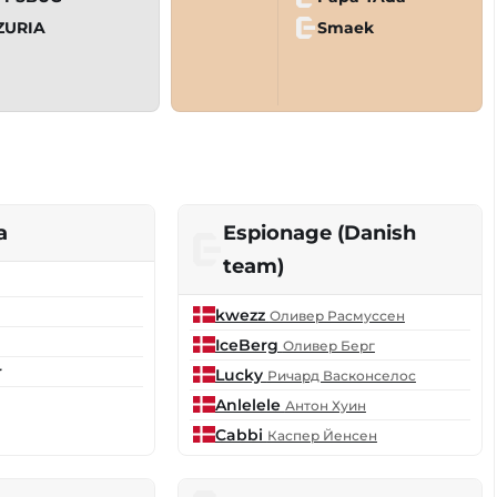
ZURIA
Smaek
a
Espionage (Danish
team)
kwezz
Оливер Расмуссен
IceBerg
Оливер Берг
r
Lucky
Ричард Васконселос
Anlelele
Антон Хуин
Cabbi
Каспер Йенсен