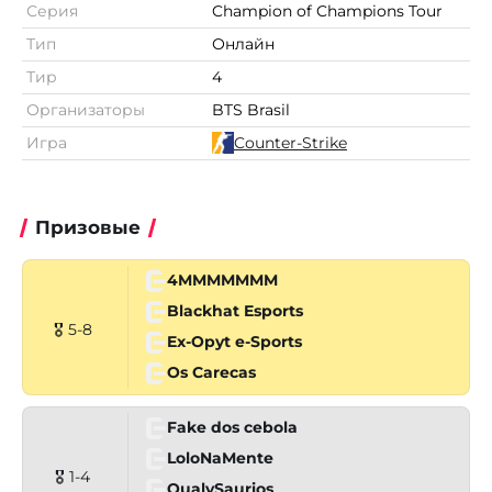
Серия
Champion of Champions Tour
Тип
Онлайн
Тир
4
Организаторы
BTS Brasil
Игра
Counter-Strike
Призовые
4MMMMMMM
Blackhat Esports
🎖 5-8
Ex-Opyt e-Sports
Os Carecas
Fake dos cebola
LoloNaMente
🎖 1-4
QualySaurios