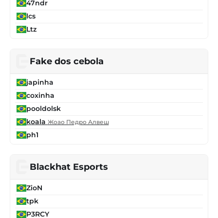
47ndr
lcs
Ltz
Fake dos cebola
japinha
coxinha
pooldolsk
koala
Жоао Педро Алвеш
ph1
Blackhat Esports
ZioN
tpk
P3RCY