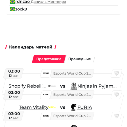
rdnzao
Даниэль Монтеиро
zock9
Календарь матчей
Предстоящие
Прошедшие
03:00
Esports World Cup 2026
12 авг
Shopify Rebellion
vs
Ninjas in Pyjamas
03:00
Esports World Cup 2026
12 авг
Team Vitality
vs
FURIA
03:00
Esports World Cup 2026
12 авг