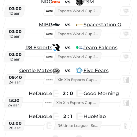
NRG
vs
TSM
03:00
Esports World Cup 2026
12 авг
MIBR
vs
Spacestation Gaming
03:00
Esports World Cup 2026
12 авг
R8 Esports
vs
Team Falcons
03:00
Esports World Cup 2026
12 авг
Gentle Mates
vs
Five Fears
09:40
Xin Xin Esports Cup 2025
24 авг
HeDuoLe
2 : 0
Good Morning
13:30
Xin Xin Esports Cup 2026
24 авг
HeDuoLe
2 : 1
HuoMiao
03:00
R6 Unite League - Season 1
28 авг