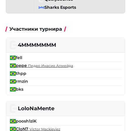
Sharks Esports
Участники турнира
4MMMMMMM
fell
pepe
Педро Инасио Алмейда
thpp
rmzin
bks
LoloNaMente
poosh1ziK
CloN7
Victor Mackieviez