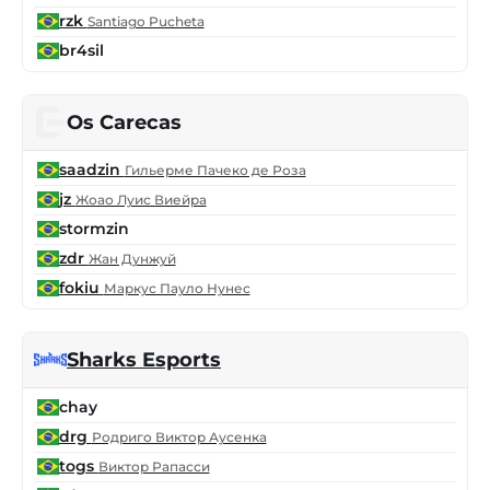
rzk
Santiago Pucheta
br4sil
Os Carecas
saadzin
Гильерме Пачеко де Роза
jz
Жоао Луис Виейра
stormzin
zdr
Жан Дунжуй
fokiu
Маркус Пауло Нунес
Sharks Esports
chay
drg
Родриго Виктор Аусенка
togs
Виктор Рапасси