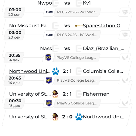
Nwpo
vs
Kv1
03:00
RLCS 2026 - 2v2 World Championship
20 сен
No Miss Just Fake
vs
Spacestation Gaming
03:00
RLCS 2026 - 1v1 World Championship
20 сен
Nass
vs
Diaz_(Brazilian_Player)
20:35
PlayVS College League 2025: Fall
14 дек
Northwood University
2 : 1
Columbia College
20:45
PlayVS College League 2025: Fall
14 дек
University of St. Thomas
2 : 1
Fishermen
00:30
PlayVS College League 2025: Fall
15 дек
University of St. Thomas
2 : 0
Northwood University