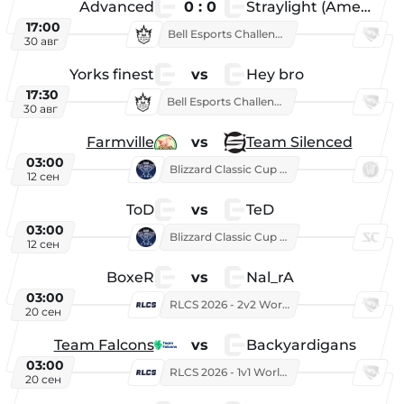
Advanced
0 : 0
Straylight (American team)
17:00
Bell Esports Challenge 2026
30 авг
Yorks finest
vs
Hey bro
17:30
Bell Esports Challenge 2026
30 авг
Farmville
vs
Team Silenced
03:00
Blizzard Classic Cup 2026
12 сен
ToD
vs
TeD
03:00
Blizzard Classic Cup 2026
12 сен
BoxeR
vs
Nal_rA
03:00
RLCS 2026 - 2v2 World Championship
20 сен
Team Falcons
vs
Backyardigans
03:00
RLCS 2026 - 1v1 World Championship
20 сен