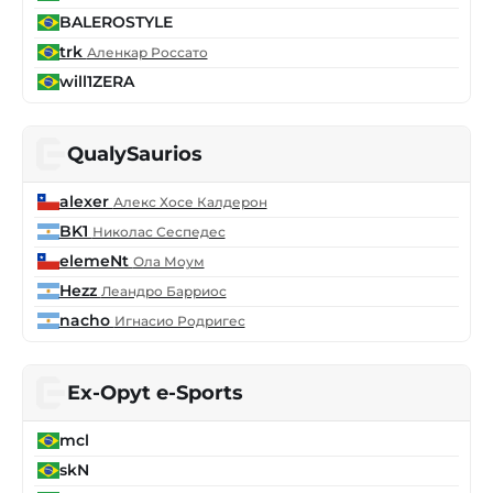
BALEROSTYLE
trk
Аленкар Россато
will1ZERA
QualySaurios
alexer
Алекс Хосе Калдерон
BK1
Николас Сеспедес
elemeNt
Ола Моум
Hezz
Леандро Барриос
nacho
Игнасио Родригес
Ex-Opyt e-Sports
mcl
skN