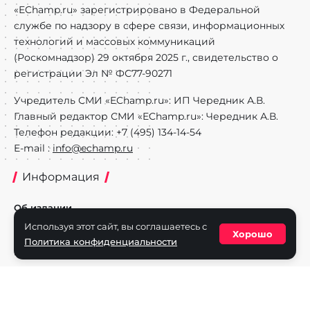
«EChamp.ru» зарегистрировано в Федеральной
службе по надзору в сфере связи, информационных
технологий и массовых коммуникаций
(Роскомнадзор) 29 октября 2025 г., свидетельство о
регистрации Эл № ФС77-90271
Учредитель СМИ «EChamp.ru»: ИП Чередник А.В.
Главный редактор СМИ «EChamp.ru»: Чередник А.В.
Телефон редакции: +7 (495) 134-14-54
E-mail :
info@echamp.ru
Информация
Об издании
Используя этот сайт, вы соглашаетесь с
Реклама на портале
Хорошо
Политика конфиденциальности
Политика конфиденциальности
Разделы