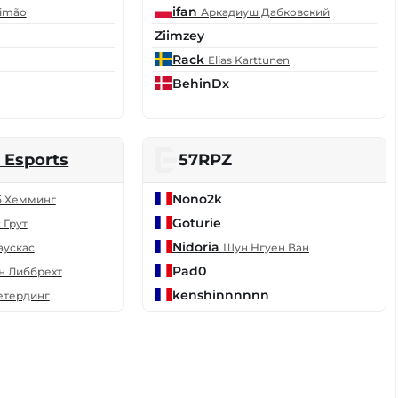
ifan
Simão
Аркадиуш Дабковский
Ziimzey
Rack
Elias Karttunen
BehinDx
 Esports
57RPZ
Nono2k
 Хемминг
Goturie
 Грут
Nidoria
аускас
Шун Нгуен Ван
Pad0
н Либбрехт
kenshinnnnnn
етердинг