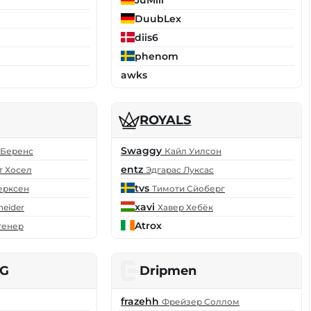
DuubLex
diis6
phenom
awks
ROYALS
Swaggy
 Беренс
Кайл Уилсон
entz
т Хосел
Эдгарас Луксас
tvs
ерксен
Тимоти Сйоберг
xavi
neider
Хавер Хебёк
Atrox
генер
G
Dripmen
frazehh
Фрейзер Соллом