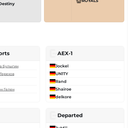
ROYALS
Destiny
orts
AEX-1
Jockel
а Булыгин
UN1TY
Терехов
Rand
Shairoe
н Гелен
delkore
Departed
JuMiii