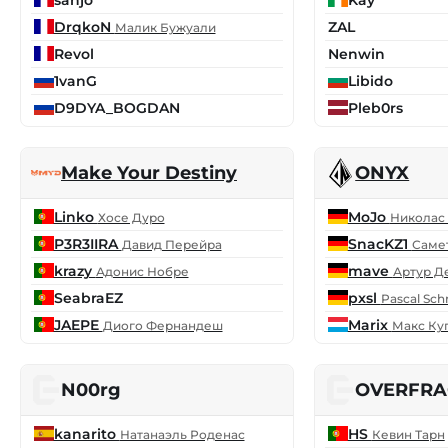
DrqkoN
ZAL
Малик Бужуали
Revol
Nenwin
1vanG
Libido
D9DYA_BOGDAN
Pleb0rs
Make Your Destiny
ONYX
Linko
MoJo
Хосе Дуро
Николас
P3R3IIRA
SnacKZ1
Давид Перейра
Саме
krazy
mave
Адонис Нобре
Артур Д
SeabraEZ
pxsl
Pascal Sch
JAEPE
Marix
Диого Фернандеш
Макс Ку
N00rg
OVERFRA
kanarito
HS
Натанаэль Роденас
Кевин Тарн