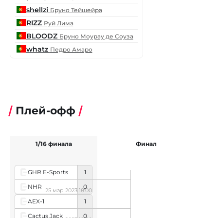
shellzi
Бруно Тейшейра
RIZZ
Руй Лима
BLOODZ
Бруно Моурау де Соуза
whatz
Педро Амаро
Плей-офф
1/16 финала
Финал
GHR E-Sports
1
NHR
0
25 мар 2023 18:00
AEX-1
1
Cactus Jack
0