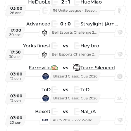
HeDuoLe
2 : 1
HuoMiao
03:00
R6 Unite League - Season 1
28 авг
Advanced
0 : 0
Straylight (American team)
17:00
Bell Esports Challenge 2026
30 авг
Yorks finest
vs
Hey bro
17:30
Bell Esports Challenge 2026
30 авг
Farmville
vs
Team Silenced
03:00
Blizzard Classic Cup 2026
12 сен
ToD
vs
TeD
03:00
Blizzard Classic Cup 2026
12 сен
BoxeR
vs
Nal_rA
03:00
RLCS 2026 - 2v2 World Championship
20 сен