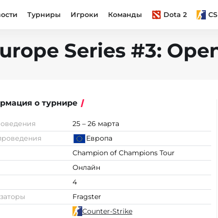
вости
Турниры
Игроки
Команды
Dota 2
CS
urope Series #3: Open
рмация о турнире
роведения
25 – 26 марта
проведения
Европа
Champion of Champions Tour
Онлайн
4
заторы
Fragster
Counter-Strike