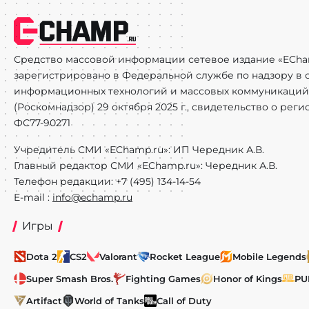
Средство массовой информации сетевое издание «ECha
зарегистрировано в Федеральной службе по надзору в с
информационных технологий и массовых коммуникаций
(Роскомнадзор) 29 октября 2025 г., свидетельство о рег
ФС77-90271
Учредитель СМИ «EChamp.ru»: ИП Чередник А.В.
Главный редактор СМИ «EChamp.ru»: Чередник А.В.
Телефон редакции: +7 (495) 134-14-54
E-mail :
info@echamp.ru
Игры
Dota 2
CS2
Valorant
Rocket League
Mobile Legends
Super Smash Bros.
Fighting Games
Honor of Kings
PU
Artifact
World of Tanks
Call of Duty