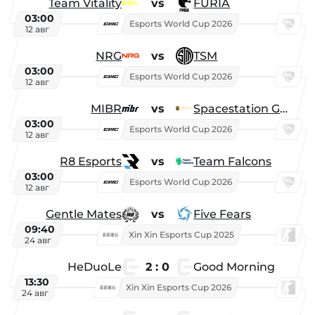
Team Vitality
vs
FURIA
03:00
Esports World Cup 2026
12 авг
NRG
vs
TSM
03:00
Esports World Cup 2026
12 авг
MIBR
vs
Spacestation Gaming
03:00
Esports World Cup 2026
12 авг
R8 Esports
vs
Team Falcons
03:00
Esports World Cup 2026
12 авг
Gentle Mates
vs
Five Fears
09:40
Xin Xin Esports Cup 2025
24 авг
HeDuoLe
2 : 0
Good Morning
13:30
Xin Xin Esports Cup 2026
24 авг