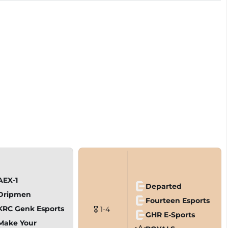
AEX-1
Departed
Dripmen
Fourteen Esports
KRC Genk Esports
🎖 1-4
GHR E-Sports
Make Your