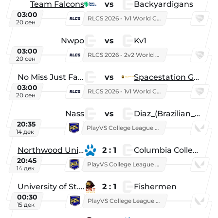
Team Falcons
vs
Backyardigans
03:00
RLCS 2026 - 1v1 World Championship
20 сен
Nwpo
vs
Kv1
03:00
RLCS 2026 - 2v2 World Championship
20 сен
No Miss Just Fake
vs
Spacestation Gaming
03:00
RLCS 2026 - 1v1 World Championship
20 сен
Nass
vs
Diaz_(Brazilian_Player)
20:35
PlayVS College League 2025: Fall
14 дек
Northwood University
2 : 1
Columbia College
20:45
PlayVS College League 2025: Fall
14 дек
University of St. Thomas
2 : 1
Fishermen
00:30
PlayVS College League 2025: Fall
15 дек