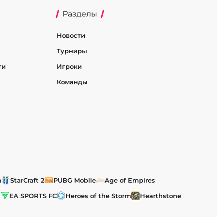
Разделы
Новости
Турниры
ти
Игроки
Команды
h
StarCraft 2
PUBG Mobile
Age of Empires
t
EA SPORTS FC
Heroes of the Storm
Hearthstone