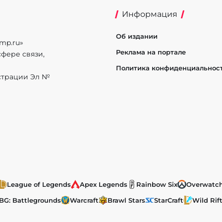
Информация
Об издании
mp.ru»
Реклама на портале
фере связи,
Политика конфиденциальнос
истрации Эл №
League of Legends
Apex Legends
Rainbow Six
Overwatc
BG: Battlegrounds
Warcraft
Brawl Stars
StarCraft
Wild Rif