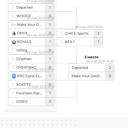
25 мар 2023 18:00
Departed
1
WOODZ
0
25 мар 2023 18:00
Make Your Destiny
1
26 мар 2023 16:00
ONYX
0
GHR E-Sports
2
25 мар 2023 18:00
ROYALS
1
AEX-1
1
n00rg
0
25 мар 2023 18:00
3 место
Dripmen
1
26 мар 2023 16:00
OVERFRAG
0
Departed
2
25 мар 2023 18:15
KRC Genk Esports
1
Make Your Destiny
0
ADEPTS
0
25 мар 2023 18:15
Fourteen Esports
1
57RPZ
0