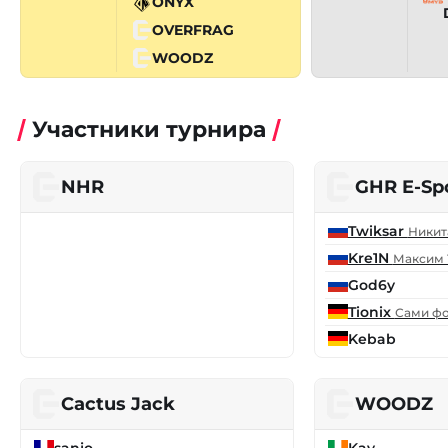
ONYX
OVERFRAG
WOODZ
Участники турнира
NHR
GHR E-Sp
Twiksar
Никит
Kre1N
Максим 
God6y
Tionix
Сами фо
Kebab
Cactus Jack
WOODZ
sanjo
Kay