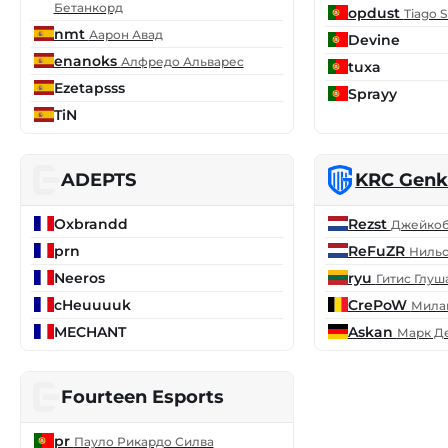
Бетанкорд
opdust
Tiago 
nmt
Аарон Авад
Devine
enanoks
Алфредо Альварес
tuxa
Ezetapsss
Sprayy
TiN
ADEPTS
KRC Genk
Oxbrandd
Rezst
Джейкоб
prn
ReFuZR
Нильс
Neeros
ryu
Гитис Глуш
cHeuuuuk
CrePoW
Мила
MECHANT
Askan
Марк Д
Fourteen Esports
pr
Пауло Рикардо Силва