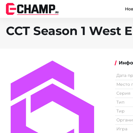
Но
CCT Season 1 West E
Инфо
Дата п
Место 
Серия
Тип
Тир
Органи
Игра