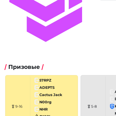
Призовые
57RPZ
ADEPTS
Cactus Jack
N00rg
🎖 9-16
🎖 5-8
NHR