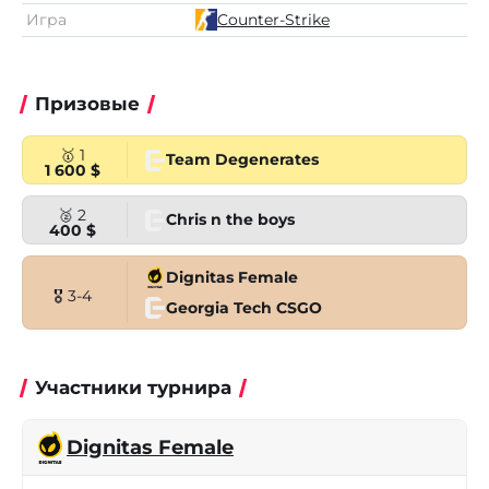
Игра
Counter-Strike
Призовые
🥇 1
Team Degenerates
1 600 $
🥈 2
Chris n the boys
400 $
Dignitas Female
🎖 3-4
Georgia Tech CSGO
Участники турнира
Dignitas Female