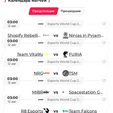
Календарь матчей
Предстоящие
Прошедшие
03:00
Esports World Cup 2026
12 авг
Shopify Rebellion
vs
Ninjas in Pyjamas
03:00
Esports World Cup 2026
12 авг
Team Vitality
vs
FURIA
03:00
Esports World Cup 2026
12 авг
NRG
vs
TSM
03:00
Esports World Cup 2026
12 авг
MIBR
vs
Spacestation Gaming
03:00
Esports World Cup 2026
12 авг
R8 Esports
vs
Team Falcons