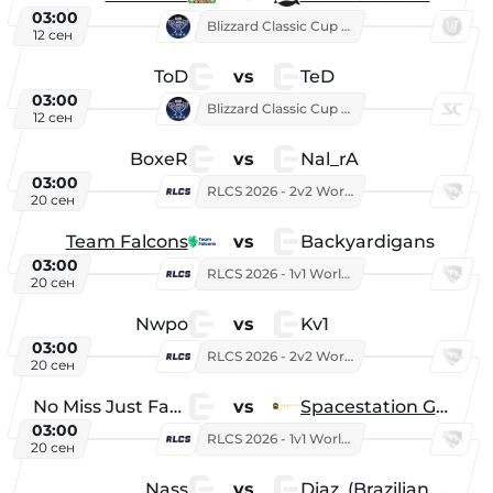
03:00
Blizzard Classic Cup 2026
12 сен
ToD
vs
TeD
03:00
Blizzard Classic Cup 2026
12 сен
BoxeR
vs
Nal_rA
03:00
RLCS 2026 - 2v2 World Championship
20 сен
Team Falcons
vs
Backyardigans
03:00
RLCS 2026 - 1v1 World Championship
20 сен
Nwpo
vs
Kv1
03:00
RLCS 2026 - 2v2 World Championship
20 сен
No Miss Just Fake
vs
Spacestation Gaming
03:00
RLCS 2026 - 1v1 World Championship
20 сен
Nass
vs
Diaz_(Brazilian_Player)