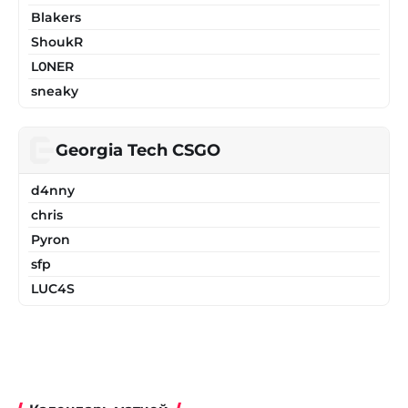
Blakers
ShoukR
L0NER
sneaky
Georgia Tech CSGO
d4nny
chris
Pyron
sfp
LUC4S