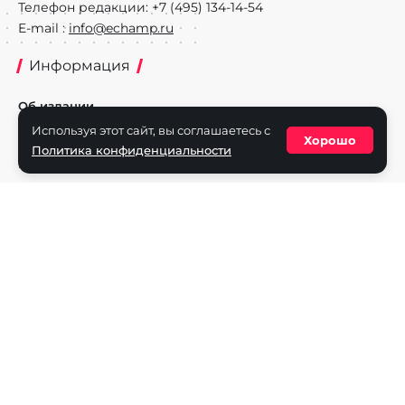
Телефон редакции: +7 (495) 134-14-54
E-mail :
info@echamp.ru
Информация
Об издании
Используя этот сайт, вы соглашаетесь с
Реклама на портале
Хорошо
Политика конфиденциальности
Политика конфиденциальности
Разделы
Новости
Турниры
Игроки
Команды
Игры