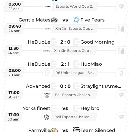
03:00
Esports World Cup 2026
12 авг
Gentle Mates
vs
Five Fears
09:40
Xin Xin Esports Cup 2025
24 авг
HeDuoLe
2 : 0
Good Morning
13:30
Xin Xin Esports Cup 2026
24 авг
HeDuoLe
2 : 1
HuoMiao
03:00
R6 Unite League - Season 1
28 авг
Advanced
0 : 0
Straylight (American team)
17:00
Bell Esports Challenge 2026
30 авг
Yorks finest
vs
Hey bro
17:30
Bell Esports Challenge 2026
30 авг
Farmville
vs
Team Silenced