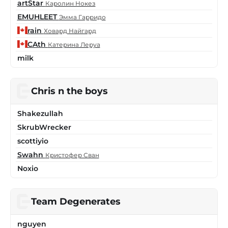
artStar
Каролин Нокез
EMUHLEET
Эмма Гарридо
rain
Ховард Найгард
CAth
Катерина Леруа
milk
Chris n the boys
Shakezullah
SkrubWrecker
scottiyio
Swahn
Кристофер Сван
Noxio
Team Degenerates
nguyen