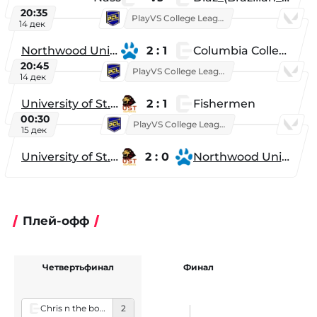
20:35
PlayVS College League 2025: Fall
14 дек
Northwood University
2 : 1
Columbia College
20:45
PlayVS College League 2025: Fall
14 дек
University of St. Thomas
2 : 1
Fishermen
00:30
PlayVS College League 2025: Fall
15 дек
University of St. Thomas
2 : 0
Northwood University
Плей-офф
Четвертьфинал
Финал
Chris n the boys
2