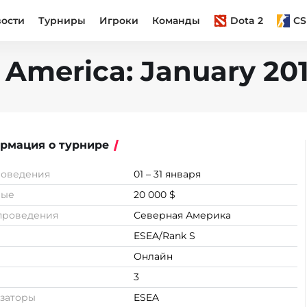
вости
Турниры
Игроки
Команды
Dota 2
CS
 America: January 20
рмация о турнире
роведения
01 – 31 января
вые
20 000 $
проведения
Северная Америка
ESEA/Rank S
Онлайн
3
заторы
ESEA