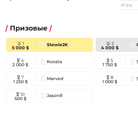
Игра
Призовые
🥇 1
🥈 2
Stewie2K
5 000 $
4 000 $
🎖 4
🎖 5
Koosta
2 000 $
1 750 $
🎖 7
🎖 8
Marved
1 250 $
1 000 $
🎖 10
JasonR
500 $