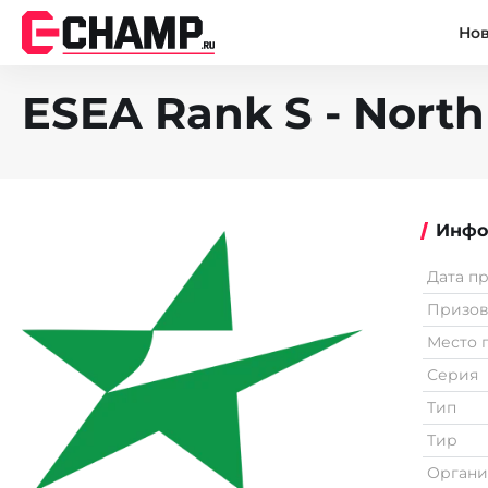
Но
ESEA Rank S - North
Инфо
Дата п
Призо
Место 
Серия
Тип
Тир
Органи