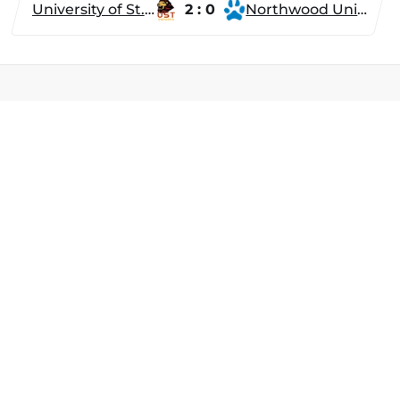
University of St. Thomas
2 : 0
Northwood University
Разделы
Новости
Турниры
ти
Игроки
Команды