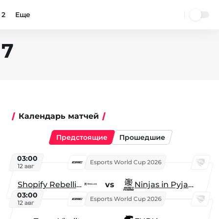
 2
Еще
17
Календарь матчей
Предстоящие
Прошедшие
03:00
Esports World Cup 2026
12 авг
Shopify Rebellion
vs
Ninjas in Pyjamas
03:00
Esports World Cup 2026
12 авг