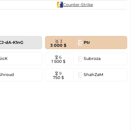
Counter-Strike
🥉 3
CJ-dA-K1nG
Ptr
3 000 $
🎖 6
SicK
Subroza
1 500 $
🎖 9
Shroud
ShahZaM
750 $