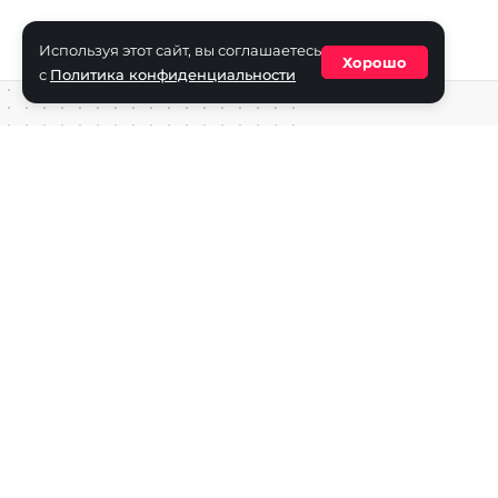
Используя этот сайт, вы соглашаетесь
Хорошо
с
Политика конфиденциальности
Средство массовой информации сетевое издание «ECha
зарегистрировано в Федеральной службе по надзору в с
информационных технологий и массовых коммуникаций
(Роскомнадзор) 29 октября 2025 г., свидетельство о рег
ФС77-90271
Учредитель СМИ «EChamp.ru»: ИП Чередник А.В.
Главный редактор СМИ «EChamp.ru»: Чередник А.В.
Телефон редакции: +7 (495) 134-14-54
E-mail :
info@echamp.ru
Игры