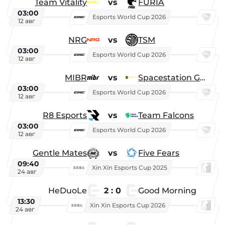
Team Vitality
vs
FURIA
03:00
Esports World Cup 2026
12 авг
NRG
vs
TSM
03:00
Esports World Cup 2026
12 авг
MIBR
vs
Spacestation Gaming
03:00
Esports World Cup 2026
12 авг
R8 Esports
vs
Team Falcons
03:00
Esports World Cup 2026
12 авг
Gentle Mates
vs
Five Fears
09:40
Xin Xin Esports Cup 2025
24 авг
HeDuoLe
2 : 0
Good Morning
13:30
Xin Xin Esports Cup 2026
24 авг