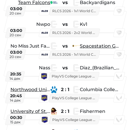
Team Falcons
vs
Backyardigans
03:00
RLCS 2026 - 1v1 World Championship
20 сен
Nwpo
vs
Kv1
03:00
RLCS 2026 - 2v2 World Championship
20 сен
No Miss Just Fake
vs
Spacestation Gaming
03:00
RLCS 2026 - 1v1 World Championship
20 сен
Nass
vs
Diaz_(Brazilian_Player)
20:35
PlayVS College League 2025: Fall
14 дек
Northwood University
2 : 1
Columbia College
20:45
PlayVS College League 2025: Fall
14 дек
University of St. Thomas
2 : 1
Fishermen
00:30
PlayVS College League 2025: Fall
15 дек