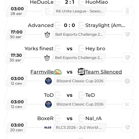
HeDuoLe
2 : 1
HuoMiao
03:00
R6 Unite League - Season 1
28 авг
Advanced
0 : 0
Straylight (American team)
17:00
Bell Esports Challenge 2026
30 авг
Yorks finest
vs
Hey bro
17:30
Bell Esports Challenge 2026
30 авг
Farmville
vs
Team Silenced
03:00
Blizzard Classic Cup 2026
12 сен
ToD
vs
TeD
03:00
Blizzard Classic Cup 2026
12 сен
BoxeR
vs
Nal_rA
03:00
RLCS 2026 - 2v2 World Championship
20 сен