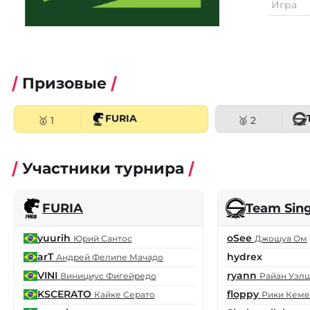
Игра
Призовые
FURIA
🥇 1
🥈 2
Участники турнира
FURIA
Team Sing
yuurih
oSee
Юрий Сантос
Джошуа Ом
arT
hydrex
Андрей Фелипе Мачадо
VINI
ryann
Винициус Фигейредо
Райан Уэл
KSCERATO
floppy
Кайке Серато
Рики Кем