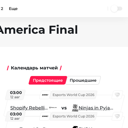
 2
Еще
America Final
Календарь матчей
Предстоящие
Прошедшие
03:00
Esports World Cup 2026
12 авг
Shopify Rebellion
vs
Ninjas in Pyjamas
03:00
Esports World Cup 2026
12 авг