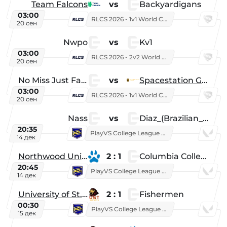
Team Falcons
vs
Backyardigans
03:00
RLCS 2026 - 1v1 World Championship
20 сен
Nwpo
vs
Kv1
03:00
RLCS 2026 - 2v2 World Championship
20 сен
No Miss Just Fake
vs
Spacestation Gaming
03:00
RLCS 2026 - 1v1 World Championship
20 сен
Nass
vs
Diaz_(Brazilian_Player)
20:35
PlayVS College League 2025: Fall
14 дек
Northwood University
2 : 1
Columbia College
20:45
PlayVS College League 2025: Fall
14 дек
University of St. Thomas
2 : 1
Fishermen
00:30
PlayVS College League 2025: Fall
15 дек