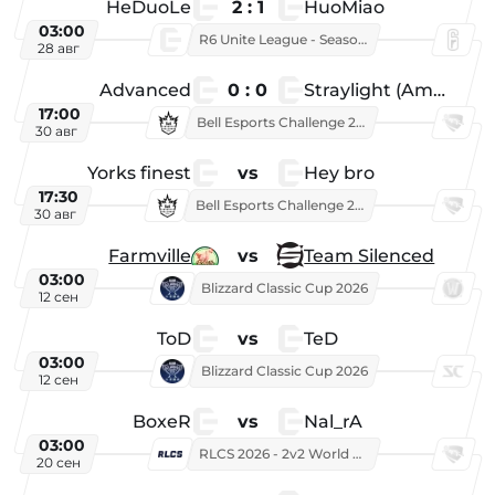
HeDuoLe
2 : 1
HuoMiao
03:00
R6 Unite League - Season 1
28 авг
Advanced
0 : 0
Straylight (American team)
17:00
Bell Esports Challenge 2026
30 авг
Yorks finest
vs
Hey bro
17:30
Bell Esports Challenge 2026
30 авг
Farmville
vs
Team Silenced
03:00
Blizzard Classic Cup 2026
12 сен
ToD
vs
TeD
03:00
Blizzard Classic Cup 2026
12 сен
BoxeR
vs
Nal_rA
03:00
RLCS 2026 - 2v2 World Championship
20 сен