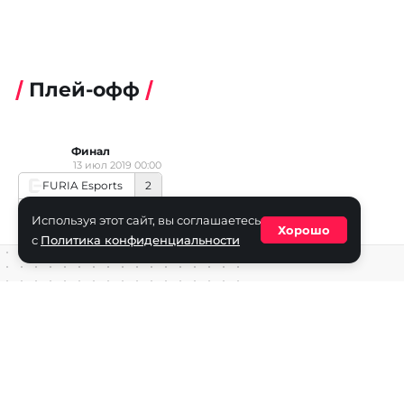
Плей-офф
Финал
13 июл 2019 00:00
FURIA Esports
2
Team Singularity
0
Используя этот сайт, вы соглашаетесь
Хорошо
с
Политика конфиденциальности
Средство массовой информации сетевое издание «ECha
зарегистрировано в Федеральной службе по надзору в с
информационных технологий и массовых коммуникаций