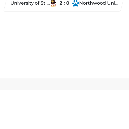
University of St. Thomas
2 : 0
Northwood University
Разделы
Новости
Турниры
ти
Игроки