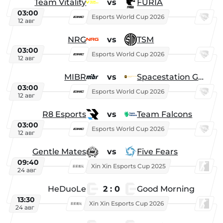
Team Vitality
vs
FURIA
03:00
Esports World Cup 2026
12 авг
NRG
vs
TSM
03:00
Esports World Cup 2026
12 авг
MIBR
vs
Spacestation Gaming
03:00
Esports World Cup 2026
12 авг
R8 Esports
vs
Team Falcons
03:00
Esports World Cup 2026
12 авг
Gentle Mates
vs
Five Fears
09:40
Xin Xin Esports Cup 2025
24 авг
HeDuoLe
2 : 0
Good Morning
13:30
Xin Xin Esports Cup 2026
24 авг