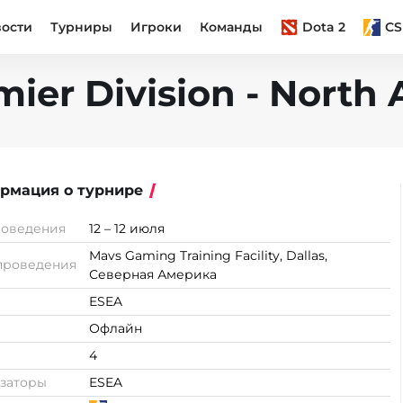
вости
Турниры
Игроки
Команды
Dota 2
CS
ier Division - North 
рмация о турнире
роведения
12 – 12 июля
Mavs Gaming Training Facility, Dallas,
проведения
Северная Америка
ESEA
Офлайн
4
заторы
ESEA