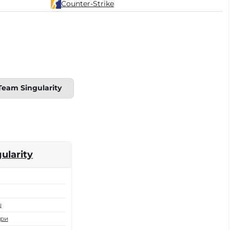
Counter-Strike
Team Singularity
ularity
ш
ери