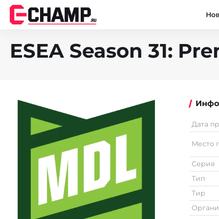
Но
ESEA Season 31: Prem
Инфо
Дата п
Место 
Серия
Тип
Тир
Органи