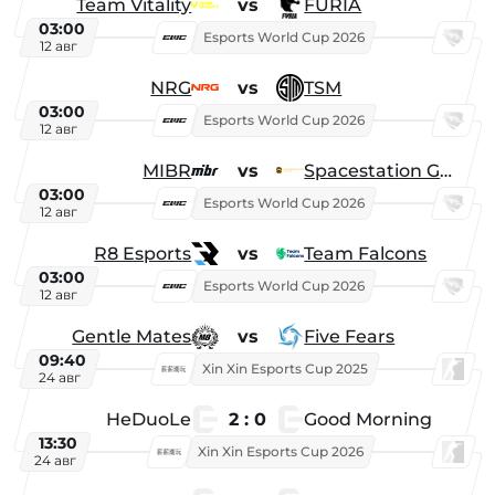
Team Vitality
vs
FURIA
03:00
Esports World Cup 2026
12 авг
NRG
vs
TSM
03:00
Esports World Cup 2026
12 авг
MIBR
vs
Spacestation Gaming
03:00
Esports World Cup 2026
12 авг
R8 Esports
vs
Team Falcons
03:00
Esports World Cup 2026
12 авг
Gentle Mates
vs
Five Fears
09:40
Xin Xin Esports Cup 2025
24 авг
HeDuoLe
2 : 0
Good Morning
13:30
Xin Xin Esports Cup 2026
24 авг