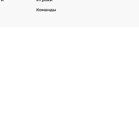
Команды
h
StarCraft 2
PUBG Mobile
Age of Empires
t
EA SPORTS FC
Heroes of the Storm
Hearthstone
им и международным законодательством об авторском праве