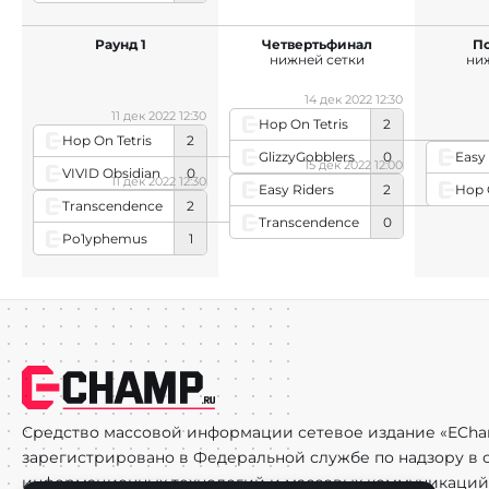
Раунд 1
Четвертьфинал
П
нижней сетки
ни
14 дек 2022 12:30
11 дек 2022 12:30
Hop On Tetris
2
Hop On Tetris
2
GlizzyGobblers
0
Easy
15 дек 2022 12:00
VIVID Obsidian
0
11 дек 2022 12:30
Hop 
Easy Riders
2
Transcendence
2
Transcendence
0
Po1yphemus
1
Средство массовой информации сетевое издание «ECha
зарегистрировано в Федеральной службе по надзору в с
информационных технологий и массовых коммуникаций