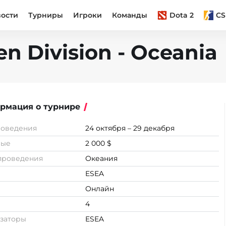
вости
Турниры
Игроки
Команды
Dota 2
CS
n Division - Oceania
рмация о турнире
роведения
24 октября – 29 декабря
вые
2 000 $
проведения
Океания
ESEA
Онлайн
4
заторы
ESEA