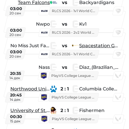
Team Falcons
vs
Backyardigans
03:00
RLCS 2026 - 1v1 World Championship
20 сен
Nwpo
vs
Kv1
03:00
RLCS 2026 - 2v2 World Championship
20 сен
No Miss Just Fake
vs
Spacestation Gaming
03:00
RLCS 2026 - 1v1 World Championship
20 сен
Nass
vs
Diaz_(Brazilian_Player)
20:35
PlayVS College League 2025: Fall
14 дек
Northwood University
2 : 1
Columbia College
20:45
PlayVS College League 2025: Fall
14 дек
University of St. Thomas
2 : 1
Fishermen
00:30
PlayVS College League 2025: Fall
15 дек