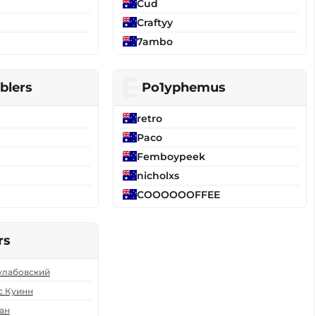
Cud
Craftyy
7ambo
blers
Po1yphemus
retro
Paco
Femboypeek
nicholxs
COOOOOOFFEE
rs
улабовский
 Куинн
ан