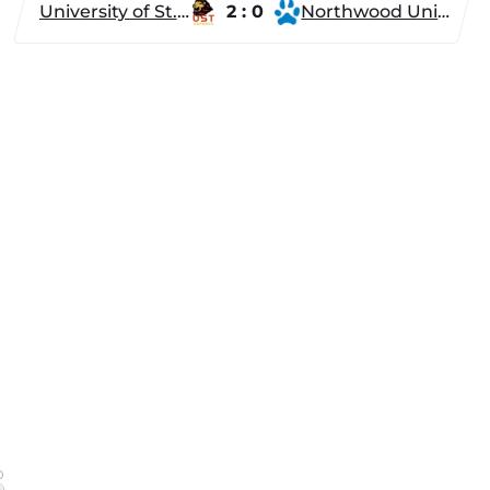
University of St. Thomas
2 : 0
Northwood University
0