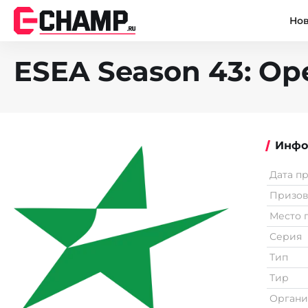
Но
ESEA Season 43: Ope
Инфо
Дата п
Призо
Место 
Серия
Тип
Тир
Органи