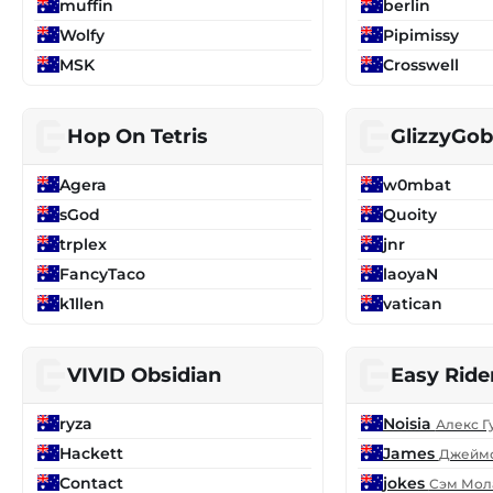
muffin
berlin
Wolfy
Pipimissy
MSK
Crosswell
Hop On Tetris
GlizzyGob
Agera
w0mbat
sGod
Quoity
trplex
jnr
FancyTaco
laoyaN
k1llen
vatican
VIVID Obsidian
Easy Ride
ryza
Noisia
Алекс Г
Hackett
James
Джеймс
Contact
jokes
Сэм Мол