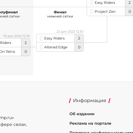
Easy Riders
2
Project Zen
0
олуфинал
Финал
жней сетки
нижней сетки
22 дек 2022 12:30
19 дек 2022 12:30
Easy Riders
2
 Riders
2
Altered Edge
0
On Tetris
0
Информация
Об издании
mp.ru»
Реклама на портале
фере связи,
Политика конфиденциальнос