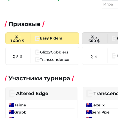
Игра
Призовые
🥇 1
🥈 2
Easy Riders
1 400 $
600 $
GlizzyGobblers
🎖 5-6
🎖 4
Transcendence
Участники турнира
Altered Edge
Transcen
Taime
Jexelix
Grubb
SemiPixel