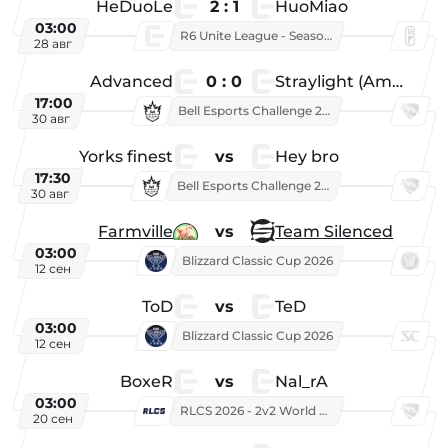
HeDuoLe
2 : 1
HuoMiao
03:00
R6 Unite League - Season 1
28 авг
Advanced
0 : 0
Straylight (American team)
17:00
Bell Esports Challenge 2026
30 авг
Yorks finest
vs
Hey bro
17:30
Bell Esports Challenge 2026
30 авг
Farmville
vs
Team Silenced
03:00
Blizzard Classic Cup 2026
12 сен
ToD
vs
TeD
03:00
Blizzard Classic Cup 2026
12 сен
BoxeR
vs
Nal_rA
03:00
RLCS 2026 - 2v2 World Championship
20 сен