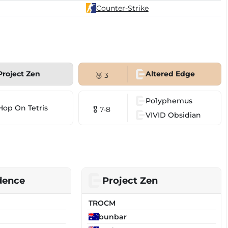
Counter-Strike
Project Zen
Altered Edge
🥉 3
Po1yphemus
Hop On Tetris
🎖 7-8
VIVID Obsidian
dence
Project Zen
TROCM
bunbar