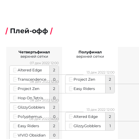
Плей-офф
Четвертьфинал
Полуфинал
верхней сетки
верхней сетки
07 дек 2022 12:00
Altered Edge
2
13 дек 2022 12:00
Transcendence
0
Project Zen
2
08 дек 2022 12:30
Easy Riders
1
Project Zen
2
Hop On Tetris
0
08 дек 2022 12:30
GlizzyGobblers
2
13 дек 2022 12:00
Po1yphemus
0
Altered Edge
2
08 дек 2022 14:00
GlizzyGobblers
1
Easy Riders
2
VIVID Obsidian
0