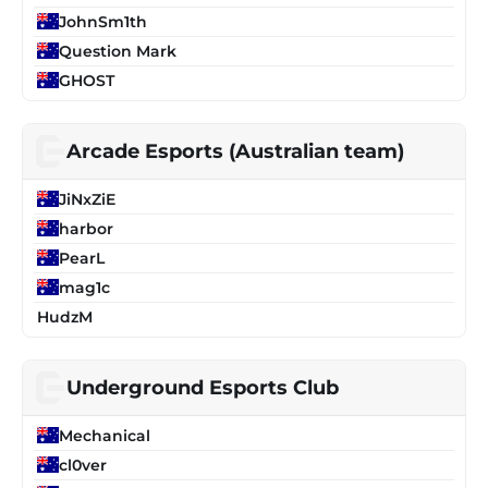
JohnSm1th
Question Mark
GHOST
Arcade Esports (Australian team)
JiNxZiE
harbor
PearL
mag1c
HudzM
Underground Esports Club
Mechanical
cl0ver