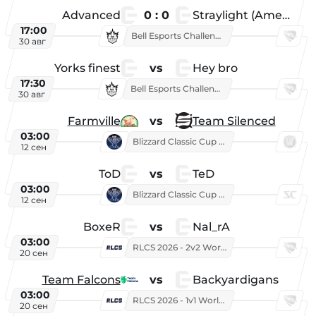
Advanced
0 : 0
Straylight (American team)
17:00
Bell Esports Challenge 2026
30 авг
Yorks finest
vs
Hey bro
17:30
Bell Esports Challenge 2026
30 авг
Farmville
vs
Team Silenced
03:00
Blizzard Classic Cup 2026
12 сен
ToD
vs
TeD
03:00
Blizzard Classic Cup 2026
12 сен
BoxeR
vs
Nal_rA
03:00
RLCS 2026 - 2v2 World Championship
20 сен
Team Falcons
vs
Backyardigans
03:00
RLCS 2026 - 1v1 World Championship
20 сен