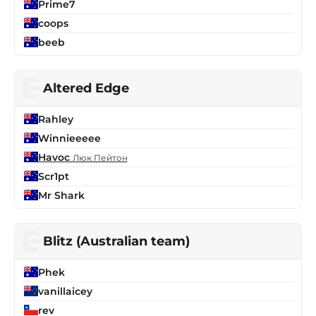
Prime7
coops
beeb
Altered Edge
Rahley
Winnieeeee
Havoc
Люк Пейтон
Scr1pt
Mr Shark
Blitz (Australian team)
Phek
vanillaicey
rev