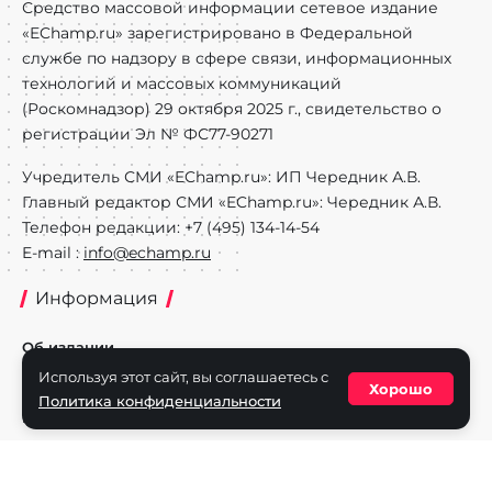
Средство массовой информации сетевое издание
«EChamp.ru» зарегистрировано в Федеральной
службе по надзору в сфере связи, информационных
технологий и массовых коммуникаций
(Роскомнадзор) 29 октября 2025 г., свидетельство о
регистрации Эл № ФС77-90271
Учредитель СМИ «EChamp.ru»: ИП Чередник А.В.
Главный редактор СМИ «EChamp.ru»: Чередник А.В.
Телефон редакции: +7 (495) 134-14-54
E-mail :
info@echamp.ru
Информация
Об издании
Используя этот сайт, вы соглашаетесь с
Реклама на портале
Хорошо
Политика конфиденциальности
Политика конфиденциальности
Разделы