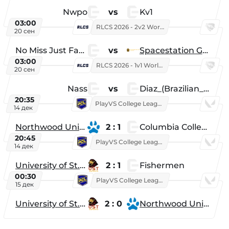
Nwpo
vs
Kv1
03:00
RLCS 2026 - 2v2 World Championship
20 сен
No Miss Just Fake
vs
Spacestation Gaming
03:00
RLCS 2026 - 1v1 World Championship
20 сен
Nass
vs
Diaz_(Brazilian_Player)
20:35
PlayVS College League 2025: Fall
14 дек
Northwood University
2 : 1
Columbia College
20:45
PlayVS College League 2025: Fall
14 дек
University of St. Thomas
2 : 1
Fishermen
00:30
PlayVS College League 2025: Fall
15 дек
University of St. Thomas
2 : 0
Northwood University