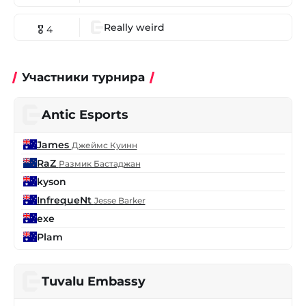
Really weird
🎖 4
Участники турнира
Antic Esports
James
Джеймс Куинн
RaZ
Размик Бастаджан
kyson
InfrequeNt
Jesse Barker
exe
Plam
Tuvalu Embassy