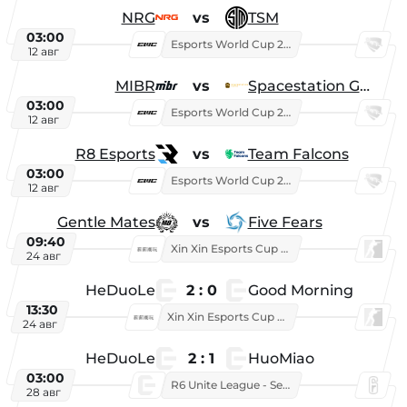
NRG
vs
TSM
03:00
Esports World Cup 2026
12 авг
MIBR
vs
Spacestation Gaming
03:00
Esports World Cup 2026
12 авг
R8 Esports
vs
Team Falcons
03:00
Esports World Cup 2026
12 авг
Gentle Mates
vs
Five Fears
09:40
Xin Xin Esports Cup 2025
24 авг
HeDuoLe
2 : 0
Good Morning
13:30
Xin Xin Esports Cup 2026
24 авг
HeDuoLe
2 : 1
HuoMiao
03:00
R6 Unite League - Season 1
28 авг