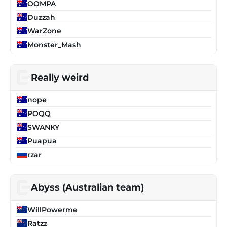
OOMPA
Duzzah
WarZone
Monster_Mash
Really weird
nope
POQQ
SWANKY
Puapua
rzar
Abyss (Australian team)
WillPowerme
Ratzz