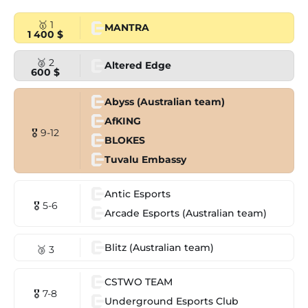
🥇 1
MANTRA
1 400 $
🥈 2
Altered Edge
600 $
Abyss (Australian team)
AfKING
🎖 9-12
BLOKES
Tuvalu Embassy
Antic Esports
🎖 5-6
Arcade Esports (Australian team)
Blitz (Australian team)
🥉 3
CSTWO TEAM
🎖 7-8
Underground Esports Club