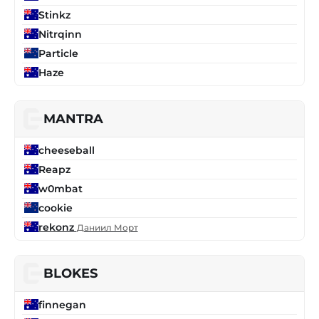
Stinkz
Nitrqinn
Particle
Haze
MANTRA
cheeseball
Reapz
w0mbat
cookie
rekonz
Даниил Морт
BLOKES
finnegan