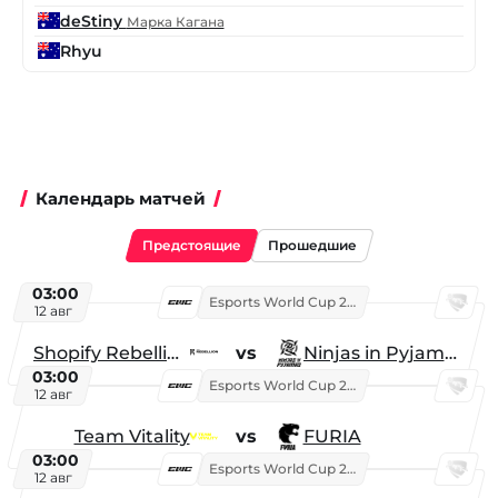
deStiny
Марка Кагана
Rhyu
Календарь матчей
Предстоящие
Прошедшие
03:00
Esports World Cup 2026
12 авг
Shopify Rebellion
vs
Ninjas in Pyjamas
03:00
Esports World Cup 2026
12 авг
Team Vitality
vs
FURIA
03:00
Esports World Cup 2026
12 авг