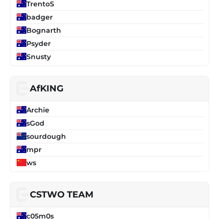
TrentoS
badger
Bognarth
Psyder
Snusty
AfKING
Archie
sGod
sourdough
mpr
ws
CSTWO TEAM
c05m0s