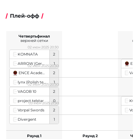
Плей-офф
Четвертьфинал
П
верхней сетки
вер
02 июн 2025 20:30
KOMNATA
2
ARROW (German team)
1
ENCE
02 июн 2025 20:30
VAGO
ENCE Academy
2
lynx (Polish team)
1
02 июн 2025 20:30
VAGOB 10
2
project telstar
0
KOM
03 июн 2025 21:30
Vorp
Vorpal Swords
2
Divergent
1
Раунд 1
Раунд 2
Чет