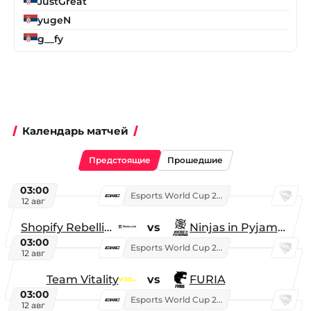
JustGreat
yugeN
g__fy
Календарь матчей
Предстоящие
Прошедшие
03:00
Esports World Cup 2026
12 авг
Shopify Rebellion
vs
Ninjas in Pyjamas
03:00
Esports World Cup 2026
12 авг
Team Vitality
vs
FURIA
03:00
Esports World Cup 2026
12 авг