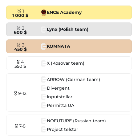
🥇 1
ENCE Academy
1 000 $
🥈 2
Lynx (Polish team)
600 $
🥉 3
KOMNATA
450 $
🎖 4
X (Kosovar team)
350 $
ARROW (German team)
Divergent
🎖 9-12
Inputstellar
Permitta UA
NOFUTURE (Russian team)
🎖 7-8
Project telstar