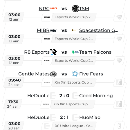
NRG
vs
TSM
03:00
Esports World Cup 2026
12 авг
MIBR
vs
Spacestation Gaming
03:00
Esports World Cup 2026
12 авг
R8 Esports
vs
Team Falcons
03:00
Esports World Cup 2026
12 авг
Gentle Mates
vs
Five Fears
09:40
Xin Xin Esports Cup 2025
24 авг
HeDuoLe
2 : 0
Good Morning
13:30
Xin Xin Esports Cup 2026
24 авг
HeDuoLe
2 : 1
HuoMiao
03:00
R6 Unite League - Season 1
28 авг