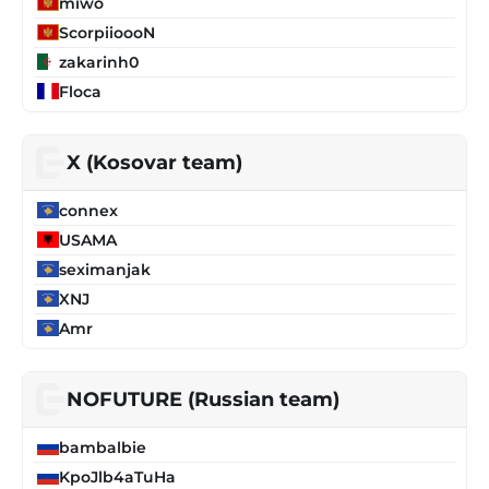
miwo
ScorpiioooN
zakarinh0
Floca
X (Kosovar team)
connex
USAMA
seximanjak
XNJ
Amr
NOFUTURE (Russian team)
bambalbie
KpoJlb4aTuHa