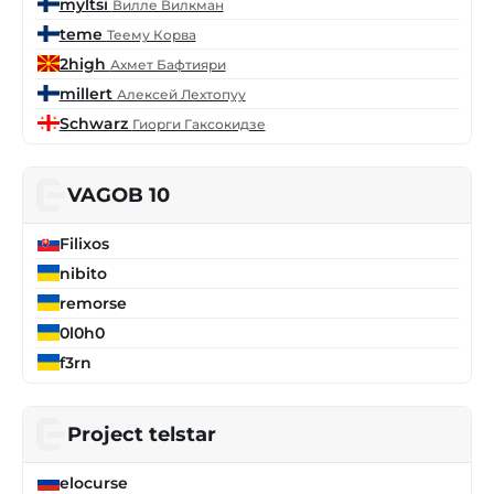
myltsi
Вилле Вилкман
teme
Теему Корва
2high
Ахмет Бафтияри
millert
Алексей Лехтопуу
Schwarz
Гиорги Гаксокидзе
VAGOB 10
Filixos
nibito
remorse
0l0h0
f3rn
Project telstar
elocurse