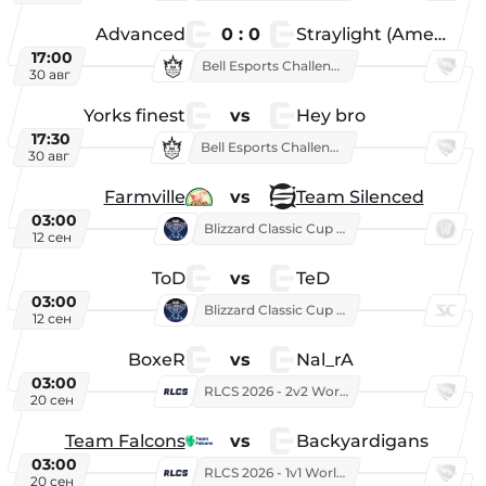
Advanced
0 : 0
Straylight (American team)
17:00
Bell Esports Challenge 2026
30 авг
Yorks finest
vs
Hey bro
17:30
Bell Esports Challenge 2026
30 авг
Farmville
vs
Team Silenced
03:00
Blizzard Classic Cup 2026
12 сен
ToD
vs
TeD
03:00
Blizzard Classic Cup 2026
12 сен
BoxeR
vs
Nal_rA
03:00
RLCS 2026 - 2v2 World Championship
20 сен
Team Falcons
vs
Backyardigans
03:00
RLCS 2026 - 1v1 World Championship
20 сен