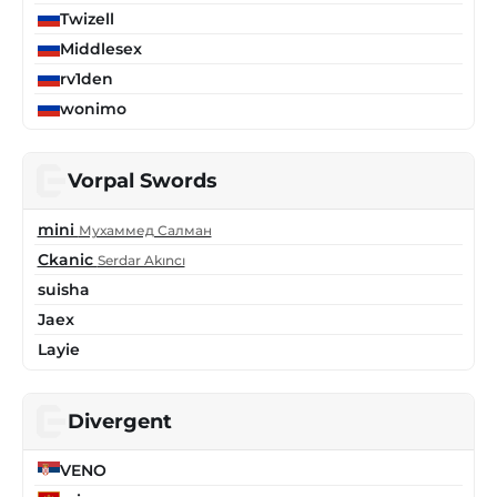
Twizell
Middlesex
rv1den
wonimo
Vorpal Swords
mini
Мухаммед Салман
Ckanic
Serdar Akıncı
suisha
Jaex
Layie
Divergent
VENO