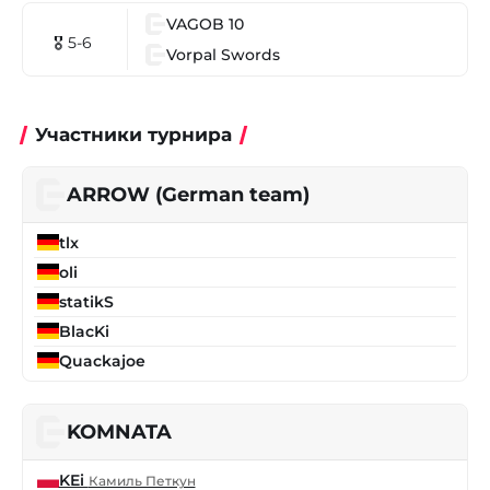
VAGOB 10
🎖 5-6
Vorpal Swords
Участники турнира
ARROW (German team)
tlx
oli
statikS
BlacKi
Quackajoe
KOMNATA
KEi
Камиль Петкун