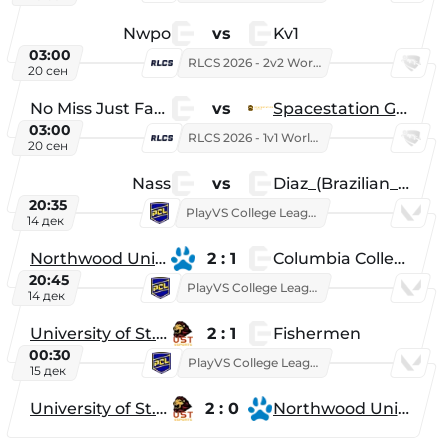
Nwpo
vs
Kv1
03:00
RLCS 2026 - 2v2 World Championship
20 сен
No Miss Just Fake
vs
Spacestation Gaming
03:00
RLCS 2026 - 1v1 World Championship
20 сен
Nass
vs
Diaz_(Brazilian_Player)
20:35
PlayVS College League 2025: Fall
14 дек
Northwood University
2 : 1
Columbia College
20:45
PlayVS College League 2025: Fall
14 дек
University of St. Thomas
2 : 1
Fishermen
00:30
PlayVS College League 2025: Fall
15 дек
University of St. Thomas
2 : 0
Northwood University