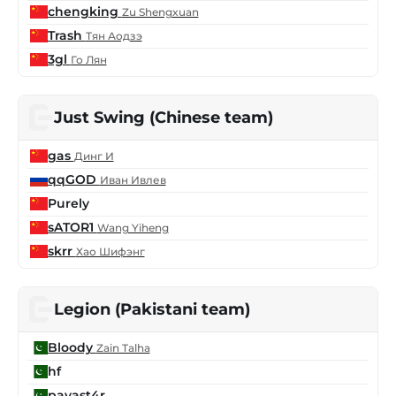
chengking
Zu Shengxuan
Trash
Тян Аодзэ
3gl
Го Лян
Just Swing (Chinese team)
gas
Динг И
qqGOD
Иван Ивлев
Purely
sATOR1
Wang Yiheng
skrr
Хао Шифэнг
Legion (Pakistani team)
Bloody
Zain Talha
hf
pavast4r