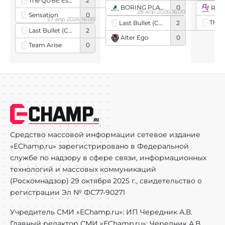
The QUBE Esports
2
BORING PLAYER
0
Rar
28 апр 2026 16:00
Sensation
0
27 апр 2026 16:00
Last Bullet (Chinese team)
2
Last Bullet (Chinese team)
2
Alter Ego
0
Team Arise
0
Средство массовой информации сетевое издание
«EChamp.ru» зарегистрировано в Федеральной
службе по надзору в сфере связи, информационных
технологий и массовых коммуникаций
(Роскомнадзор) 29 октября 2025 г., свидетельство о
регистрации Эл № ФС77-90271
Учредитель СМИ «EChamp.ru»: ИП Чередник А.В.
Главный редактор СМИ «EChamp.ru»: Чередник А.В.