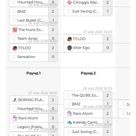
Haunted House
0
Chinggis Warriors
2
26 апр 2026 16:00
Just Swing (Chinese team)
1
BMZ
2
Last Bullet (Chinese team)
1
26 апр 2026 16:00
The Huns Esports
2
27 апр 2026 16:00
Team Arise
0
TYLOO
2
26 апр 2026 16:00
Alter Ego
0
TYLOO
2
Sensation
0
Раунд 1
Раунд 2
28 апр 2026 16:00
27 апр 2026 16:00
The QUBE Esports
2
BORING PLAYER
2
BMZ
1
28 апр 2026 16:00
Haunted House
0
27 апр 2026 16:00
Rare Atom
2
Rare Atom
2
Kaleido Gaming
1
28 апр 2026 16:00
Legion (Pakistani team)
0
27 апр 2026 16:00
Just Swing (Chinese team)
2