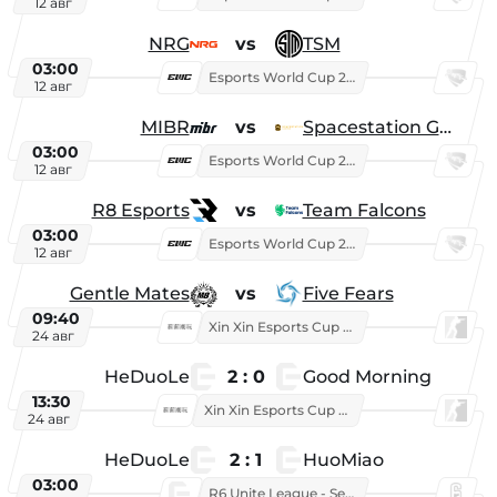
12 авг
NRG
vs
TSM
03:00
Esports World Cup 2026
12 авг
MIBR
vs
Spacestation Gaming
03:00
Esports World Cup 2026
12 авг
R8 Esports
vs
Team Falcons
03:00
Esports World Cup 2026
12 авг
Gentle Mates
vs
Five Fears
09:40
Xin Xin Esports Cup 2025
24 авг
HeDuoLe
2 : 0
Good Morning
13:30
Xin Xin Esports Cup 2026
24 авг
HeDuoLe
2 : 1
HuoMiao
03:00
R6 Unite League - Season 1