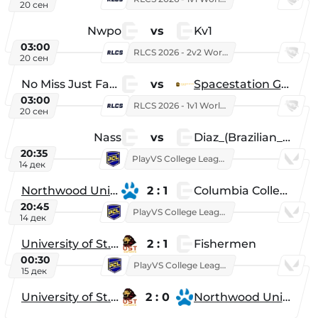
20 сен
Nwpo
vs
Kv1
03:00
RLCS 2026 - 2v2 World Championship
20 сен
No Miss Just Fake
vs
Spacestation Gaming
03:00
RLCS 2026 - 1v1 World Championship
20 сен
Nass
vs
Diaz_(Brazilian_Player)
20:35
PlayVS College League 2025: Fall
14 дек
Northwood University
2 : 1
Columbia College
20:45
PlayVS College League 2025: Fall
14 дек
University of St. Thomas
2 : 1
Fishermen
00:30
PlayVS College League 2025: Fall
15 дек
University of St. Thomas
2 : 0
Northwood University