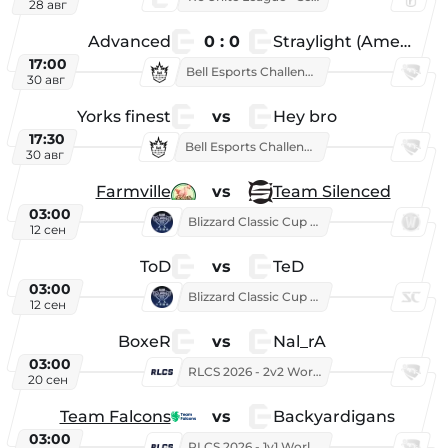
28 авг
Advanced
0 : 0
Straylight (American team)
17:00
Bell Esports Challenge 2026
30 авг
Yorks finest
vs
Hey bro
17:30
Bell Esports Challenge 2026
30 авг
Farmville
vs
Team Silenced
03:00
Blizzard Classic Cup 2026
12 сен
ToD
vs
TeD
03:00
Blizzard Classic Cup 2026
12 сен
BoxeR
vs
Nal_rA
03:00
RLCS 2026 - 2v2 World Championship
20 сен
Team Falcons
vs
Backyardigans
03:00
RLCS 2026 - 1v1 World Championship