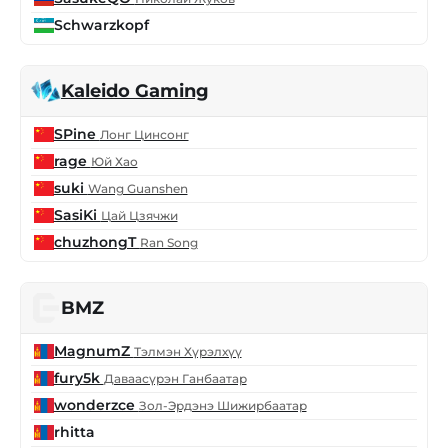
Schwarzkopf
Kaleido Gaming
SPine
Лонг Цинсонг
rage
Юй Хао
suki
Wang Guanshen
SasiKi
Цай Цзячжи
chuzhongT
Ran Song
BMZ
MagnumZ
Тэлмэн Хүрэлхүү
fury5k
Даваасүрэн Ганбаатар
wonderzce
Зол-Эрдэнэ Шижирбаатар
rhitta