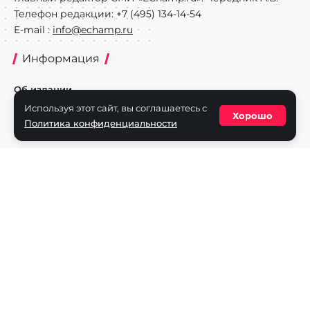
Телефон редакции: +7 (495) 134-14-54
E-mail :
info@echamp.ru
Информация
Об издании
Используя этот сайт, вы соглашаетесь с
Реклама на портале
Хорошо
Политика конфиденциальности
Политика конфиденциальности
Разделы
Новости
Турниры
Игроки
Команды