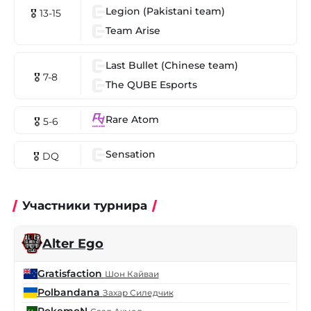
Legion (Pakistani team)
🎖 13-15
Team Arise
Last Bullet (Chinese team)
🎖 7-8
The QUBE Esports
Rare Atom
🎖 5-6
Sensation
🎖 DQ
Участники турнира
Alter Ego
Gratisfaction
Шон Кайваи
Polbandana
Захар Силедчик