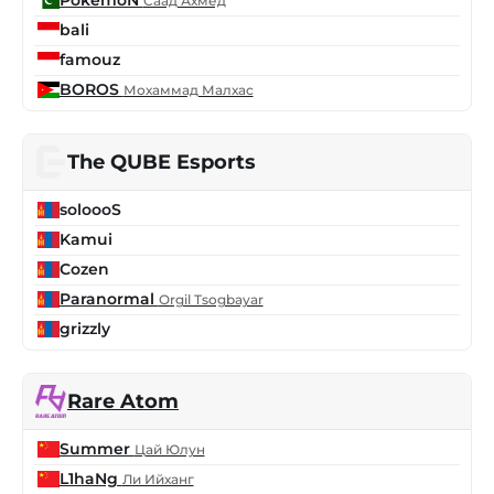
PokemoN
Саад Ахмед
bali
famouz
BOROS
Мохаммад Малхас
The QUBE Esports
soloooS
Kamui
Cozen
Paranormal
Orgil Tsogbayar
grizzly
Rare Atom
Summer
Цай Юлун
L1haNg
Ли Ийханг