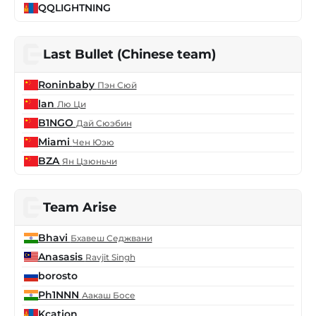
QQLIGHTNING
Last Bullet (Chinese team)
Roninbaby
Пэн Сюй
lan
Лю Ци
B1NGO
Дай Сюэбин
Miami
Чен Юэю
BZA
Ян Цзюньчи
Team Arise
Bhavi
Бхавеш Седжвани
Anasasis
Ravjit Singh
borosto
Ph1NNN
Аакаш Босе
Kcation