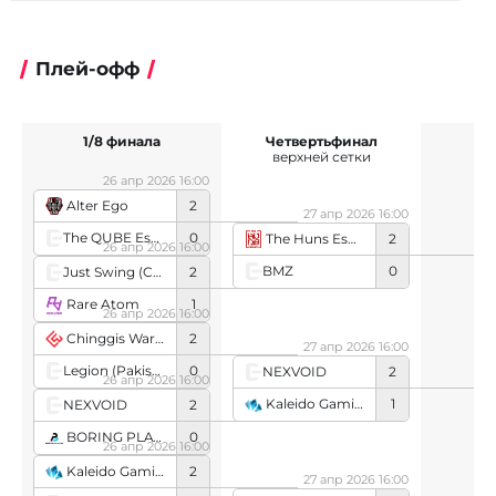
Плей-офф
1/8 финала
Четвертьфинал
верхней сетки
26 апр 2026 16:00
Alter Ego
2
27 апр 2026 16:00
The QUBE Esports
0
The Huns Esports
2
26 апр 2026 16:00
BMZ
0
Just Swing (Chinese team)
2
Rare Atom
1
26 апр 2026 16:00
Chinggis Warriors
2
27 апр 2026 16:00
Legion (Pakistani team)
0
NEXVOID
2
26 апр 2026 16:00
Kaleido Gaming
1
NEXVOID
2
BORING PLAYER
0
26 апр 2026 16:00
Kaleido Gaming
2
27 апр 2026 16:00