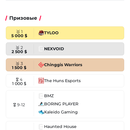
Призовые
🥇 1
TYLOO
5 000 $
🥈 2
NEXVOID
2 500 $
🥉 3
Chinggis Warriors
1 500 $
🎖 4
The Huns Esports
1 000 $
BMZ
BORING PLAYER
🎖 9-12
Kaleido Gaming
Haunted House