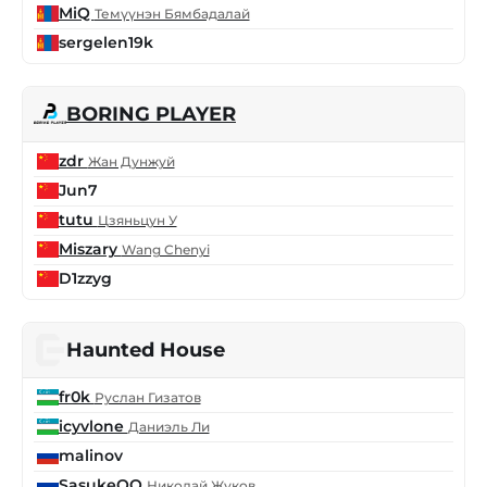
MiQ
Темүүнэн Бямбадалай
sergelen19k
BORING PLAYER
zdr
Жан Дунжуй
Jun7
tutu
Цзяньцун У
Miszary
Wang Chenyi
D1zzyg
Haunted House
fr0k
Руслан Гизатов
icyvlone
Даниэль Ли
malinov
SasukeQO
Николай Жуков