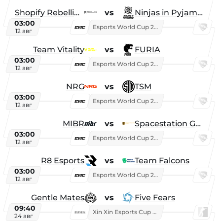
Shopify Rebellion
vs
Ninjas in Pyjamas
03:00
Esports World Cup 2026
12 авг
Team Vitality
vs
FURIA
03:00
Esports World Cup 2026
12 авг
NRG
vs
TSM
03:00
Esports World Cup 2026
12 авг
MIBR
vs
Spacestation Gaming
03:00
Esports World Cup 2026
12 авг
R8 Esports
vs
Team Falcons
03:00
Esports World Cup 2026
12 авг
Gentle Mates
vs
Five Fears
09:40
Xin Xin Esports Cup 2025
24 авг