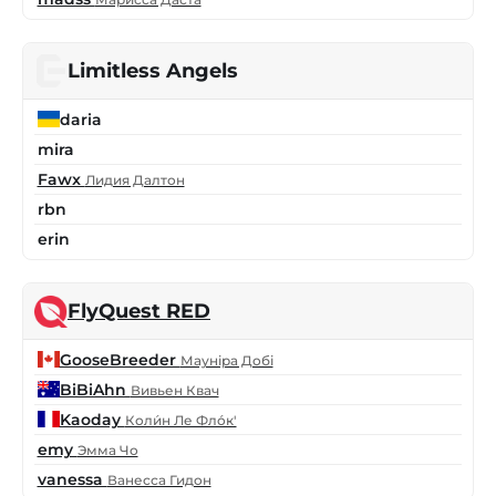
Limitless Angels
daria
mira
Fawx
Лидия Далтон
rbn
erin
FlyQuest RED
GooseBreeder
Мауніра Добі
BiBiAhn
Вивьен Квач
Kaoday
Коли́н Ле Фло́к'
emy
Эмма Чо
vanessa
Ванесса Гидон