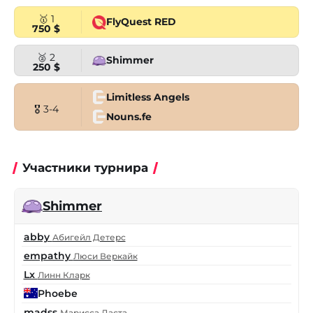
🥇 1
FlyQuest RED
750 $
🥈 2
Shimmer
250 $
Limitless Angels
🎖 3-4
Nouns.fe
Участники турнира
Shimmer
abby
Абигейл Детерс
empathy
Люси Веркайк
Lx
Линн Кларк
Phoebe
madss
Марисса Даста