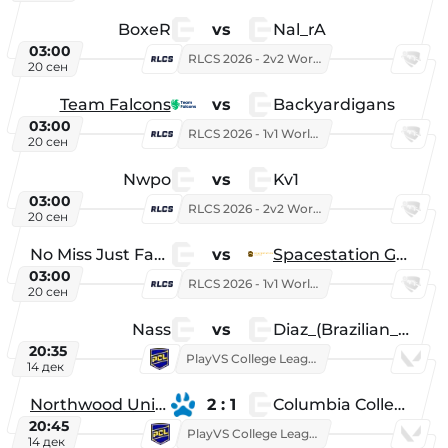
BoxeR
vs
Nal_rA
03:00
RLCS 2026 - 2v2 World Championship
20 сен
Team Falcons
vs
Backyardigans
03:00
RLCS 2026 - 1v1 World Championship
20 сен
Nwpo
vs
Kv1
03:00
RLCS 2026 - 2v2 World Championship
20 сен
No Miss Just Fake
vs
Spacestation Gaming
03:00
RLCS 2026 - 1v1 World Championship
20 сен
Nass
vs
Diaz_(Brazilian_Player)
20:35
PlayVS College League 2025: Fall
14 дек
Northwood University
2 : 1
Columbia College
20:45
PlayVS College League 2025: Fall
14 дек