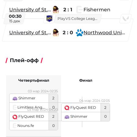
University of St. Thomas
2 : 1
Fishermen
00:30
PlayVS College League 2025: Fall
15 дек
University of St. Thomas
2 : 0
Northwood University
Плей-офф
Четвертьфинал
Финал
03 мар 2024 02:35
Shimmer
2
04 мар 2024 02:05
Limitless Angels
0
FlyQuest RED
2
03 мар 2024 04:20
FlyQuest RED
2
Shimmer
0
Nouns.fe
0