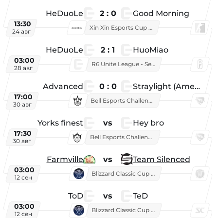
HeDuoLe
2 : 0
Good Morning
13:30
Xin Xin Esports Cup 2026
24 авг
HeDuoLe
2 : 1
HuoMiao
03:00
R6 Unite League - Season 1
28 авг
Advanced
0 : 0
Straylight (American team)
17:00
Bell Esports Challenge 2026
30 авг
Yorks finest
vs
Hey bro
17:30
Bell Esports Challenge 2026
30 авг
Farmville
vs
Team Silenced
03:00
Blizzard Classic Cup 2026
12 сен
ToD
vs
TeD
03:00
Blizzard Classic Cup 2026
12 сен