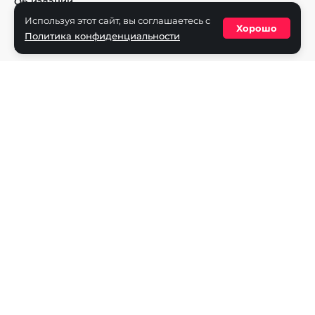
Об издании
Используя этот сайт, вы соглашаетесь с
Реклама на портале
Хорошо
Политика конфиденциальности
Политика конфиденциальности
Разделы
Новости
Турниры
Игроки
Команды
Игры
Dota 2
CS2
Valorant
Rocket League
Mobile Legends
League of Legends
Apex Legends
Rainbow Six
Overwatch
StarCraft 2
PUBG Mobile