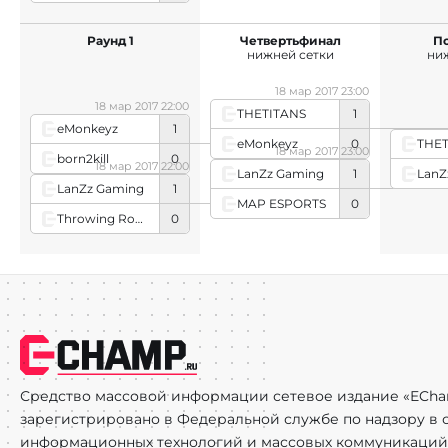
Раунд 1
Четвертьфинал
П
нижней сетки
ни
18 мар 2017 23:00
18 мар 2017 22:00
THETITANS
1
eMonkeyz
1
eMonkeyz
0
THET
18 мар 2017 23:00
born2kill
0
18 мар 2017 22:00
LanZ
LanZz Gaming
1
LanZz Gaming
1
MAP ESPORTS
0
Throwing Rounds
0
Средство массовой информации сетевое издание «ECha
зарегистрировано в Федеральной службе по надзору в с
информационных технологий и массовых коммуникаций