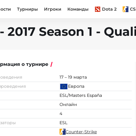
вости
Турниры
Игроки
Команды
Dota 2
CS
 2017 Season 1 - Quali
рмация о турнире
роведения
17 – 19 марта
проведения
Европа
ESL/Masters España
Онлайн
4
заторы
ESL
Counter-Strike