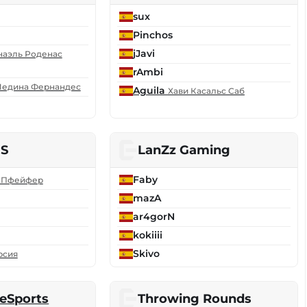
sux
Pinchos
jJavi
наэль Роденас
rAmbi
Медина Фернандес
Aguila
Хави Касальс Саб
NS
LanZz Gaming
Faby
 Пфейфер
mazA
ar4gorN
kokiiii
Skivo
рсия
eSports
Throwing Rounds