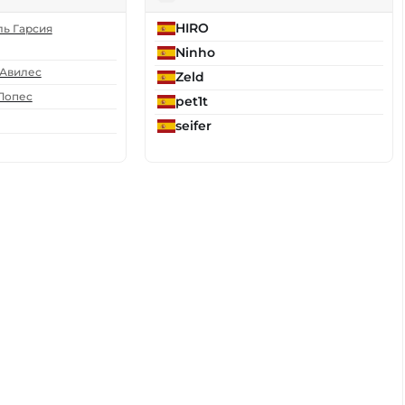
HIRO
ь Гарсия
Ninho
 Авилес
Zeld
Лопес
pet1t
seifer