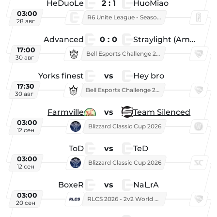
HeDuoLe
2 : 1
HuoMiao
03:00
R6 Unite League - Season 1
28 авг
Advanced
0 : 0
Straylight (American team)
17:00
Bell Esports Challenge 2026
30 авг
Yorks finest
vs
Hey bro
17:30
Bell Esports Challenge 2026
30 авг
Farmville
vs
Team Silenced
03:00
Blizzard Classic Cup 2026
12 сен
ToD
vs
TeD
03:00
Blizzard Classic Cup 2026
12 сен
BoxeR
vs
Nal_rA
03:00
RLCS 2026 - 2v2 World Championship
20 сен