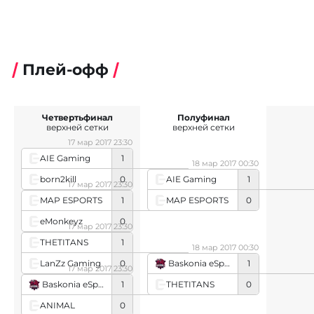
Плей-офф
Четвертьфинал
Полуфинал
верхней сетки
верхней сетки
17 мар 2017 23:30
AIE Gaming
1
18 мар 2017 00:30
born2kill
0
AIE Gaming
1
17 мар 2017 23:30
MAP ESPORTS
0
MAP ESPORTS
1
eMonkeyz
0
17 мар 2017 23:30
THETITANS
1
18 мар 2017 00:30
LanZz Gaming
0
Baskonia eSports
1
17 мар 2017 23:30
THETITANS
0
Baskonia eSports
1
ANIMAL
0