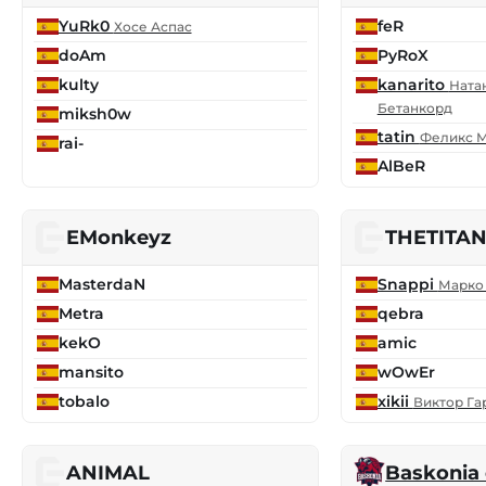
YuRk0
feR
Хосе Аспас
doAm
PyRoX
kulty
kanarito
Ната
Бетанкорд
miksh0w
tatin
Феликс 
rai-
AlBeR
EMonkeyz
THETITA
MasterdaN
Snappi
Марко
Metra
qebra
kekO
amic
mansito
wOwEr
tobalo
xikii
Виктор Га
ANIMAL
Baskonia 