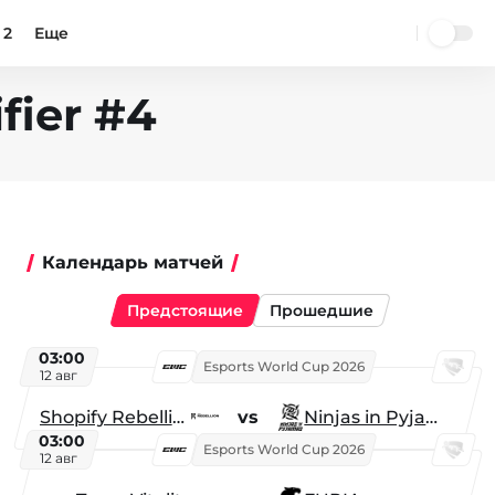
 2
Еще
fier #4
Календарь матчей
Предстоящие
Прошедшие
03:00
Esports World Cup 2026
12 авг
Shopify Rebellion
vs
Ninjas in Pyjamas
03:00
Esports World Cup 2026
12 авг