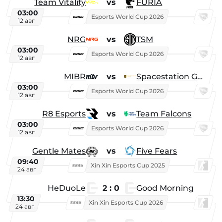
Team Vitality
vs
FURIA
03:00
Esports World Cup 2026
12 авг
NRG
vs
TSM
03:00
Esports World Cup 2026
12 авг
MIBR
vs
Spacestation Gaming
03:00
Esports World Cup 2026
12 авг
R8 Esports
vs
Team Falcons
03:00
Esports World Cup 2026
12 авг
Gentle Mates
vs
Five Fears
09:40
Xin Xin Esports Cup 2025
24 авг
HeDuoLe
2 : 0
Good Morning
13:30
Xin Xin Esports Cup 2026
24 авг