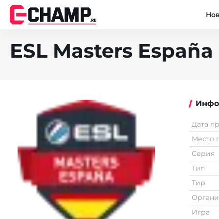
Но
ESL Masters España -
Инфо
Дата п
Место 
Серия
Тип
Тир
Органи
Игра