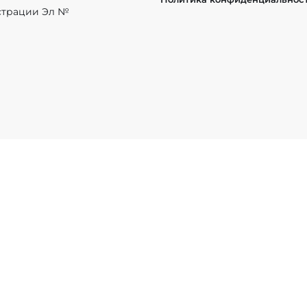
истрации Эл №
League of Legends
Apex Legends
Rainbow Six
Overwatc
BG: Battlegrounds
Warcraft
Brawl Stars
StarCraft
Wild Rif
ы, размещенные на сайте, защищены в соответствии с российск
ка на
EChamp.ru
обязательна.