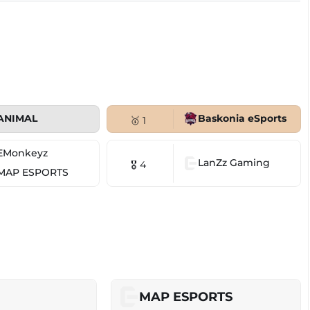
ANIMAL
Baskonia eSports
🥇 1
EMonkeyz
LanZz Gaming
🎖 4
MAP ESPORTS
MAP ESPORTS