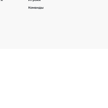
Команды
h
StarCraft 2
PUBG Mobile
Age of Empires
t
EA SPORTS FC
Heroes of the Storm
Hearthstone
им и международным законодательством об авторском праве