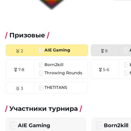
Призовые
AIE Gaming
🥈 2
🎖 9
Born2kill
🎖 7-8
🎖 5-6
Throwing Rounds
THETITANS
🥉 3
Участники турнира
AIE Gaming
Born2kill