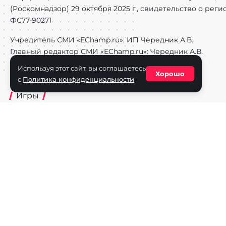
(Роскомнадзор) 29 октября 2025 г., свидетельство о рег
ФС77-90271
Учредитель СМИ «EChamp.ru»: ИП Чередник А.В.
Главный редактор СМИ «EChamp.ru»: Чередник А.В.
Телефон редакции: +7 (495) 134-14-54
Используя этот сайт, вы соглашаетесь
Хорошо
E-mail :
info@echamp.ru
с
Политика конфиденциальности
Игры
Dota 2
CS2
Valorant
Rocket League
Mobile Legends
Super Smash Bros.
Fighting Games
Honor of Kings
PU
Artifact
World of Tanks
Call of Duty
Авторское право © 2025 EChamp.ru. Все права на материал
и смежных правах.
При любом использовании материалов сайта активная ссыл
Для лиц старше 16 лет