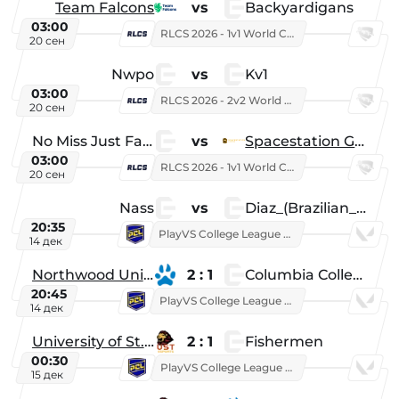
Team Falcons
vs
Backyardigans
03:00
RLCS 2026 - 1v1 World Championship
20 сен
Nwpo
vs
Kv1
03:00
RLCS 2026 - 2v2 World Championship
20 сен
No Miss Just Fake
vs
Spacestation Gaming
03:00
RLCS 2026 - 1v1 World Championship
20 сен
Nass
vs
Diaz_(Brazilian_Player)
20:35
PlayVS College League 2025: Fall
14 дек
Northwood University
2 : 1
Columbia College
20:45
PlayVS College League 2025: Fall
14 дек
University of St. Thomas
2 : 1
Fishermen
00:30
PlayVS College League 2025: Fall
15 дек