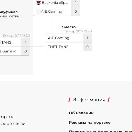
Baskonia eSports
1
AIE Gaming
0
олуфинал
жней сетки
3 место
19 мар 2017 19:30
19 мар 2017 18:30
AIE Gaming
1
ITANS
1
THETITANS
0
z Gaming
0
Информация
Об издании
mp.ru»
Реклама на портале
фере связи,
Политика конфиденциальнос