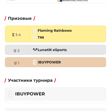
Призовые
Flaming Rainbows
🎖 3-4
TNt
LunatiK eSports
🥈 2
IBUYPOWER
🥇 1
Участники турнира
IBUYPOWER