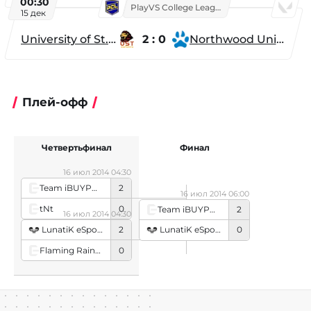
00:30
PlayVS College League 2025: Fall
15 дек
University of St. Thomas
2 : 0
Northwood University
Плей-офф
Четвертьфинал
Финал
16 июл 2014 04:30
Team iBUYPOWER
2
16 июл 2014 06:00
tNt
0
Team iBUYPOWER
2
16 июл 2014 04:30
LunatiK eSports
2
LunatiK eSports
0
Flaming Rainbows
0