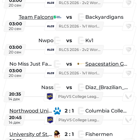
03:00
RLCS 2026 - 2v2 World Championship
20 сен
Team Falcons
vs
Backyardigans
03:00
RLCS 2026 - 1v1 World Championship
20 сен
Nwpo
vs
Kv1
03:00
RLCS 2026 - 2v2 World Championship
20 сен
No Miss Just Fake
vs
Spacestation Gaming
03:00
RLCS 2026 - 1v1 World Championship
20 сен
Nass
vs
Diaz_(Brazilian_Player)
20:35
PlayVS College League 2025: Fall
14 дек
Northwood University
2 : 1
Columbia College
20:45
PlayVS College League 2025: Fall
14 дек
University of St. Thomas
2 : 1
Fishermen