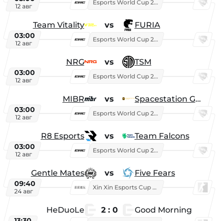
Esports World Cup 2026
12 авг
Team Vitality
vs
FURIA
03:00
Esports World Cup 2026
12 авг
NRG
vs
TSM
03:00
Esports World Cup 2026
12 авг
MIBR
vs
Spacestation Gaming
03:00
Esports World Cup 2026
12 авг
R8 Esports
vs
Team Falcons
03:00
Esports World Cup 2026
12 авг
Gentle Mates
vs
Five Fears
09:40
Xin Xin Esports Cup 2025
24 авг
HeDuoLe
2 : 0
Good Morning
13:30