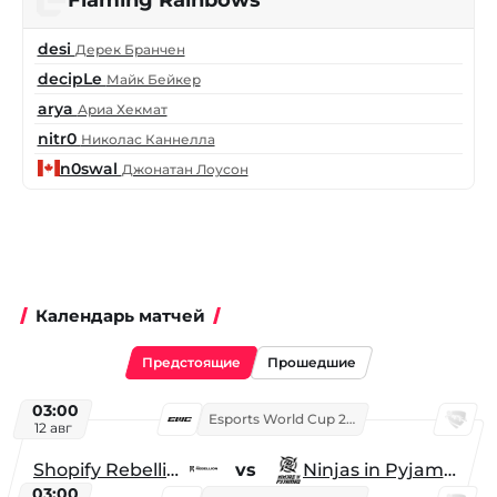
Flaming Rainbows
desi
Дерек Бранчен
decipLe
Майк Бейкер
arya
Ариа Хекмат
nitr0
Николас Каннелла
n0swal
Джонатан Лоусон
Календарь матчей
Предстоящие
Прошедшие
03:00
Esports World Cup 2026
12 авг
Shopify Rebellion
vs
Ninjas in Pyjamas
03:00