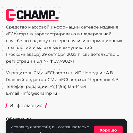
Средство массовой информации сетевое издание
«EChamp.ru» зарегистрировано в Федеральной
службе по надзору в сфере связи, информационных
технологий и массовых коммуникаций
(Роскомнадзор) 29 октября 2025 г., свидетельство о
регистрации Эл № ФС77-90271
Учредитель СМИ «EChamp.ru»: ИП Чередник А.В.
Главный редактор СМИ «EChamp.ru»: Чередник А.В.
Телефон редакции: +7 (495) 134-14-54
E-mail :
info@echamp.ru
Информация
Об издании
Используя этот сайт, вы соглашаетесь с
Реклама на портале
Хорошо