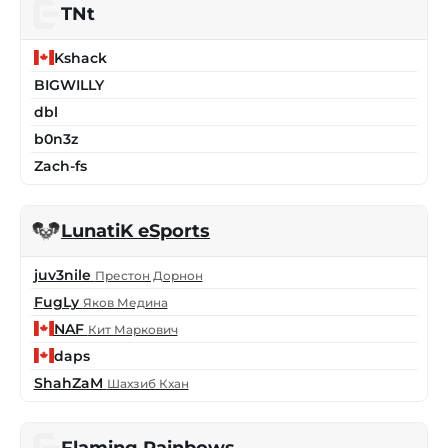
TNt
Kshack
BIGWILLY
dbl
b0n3z
Zach-fs
LunatiK eSports
juv3nile
Престон Дорнон
FugLy
Яков Медина
NAF
Кит Маркович
daps
ShahZaM
Шахзиб Кхан