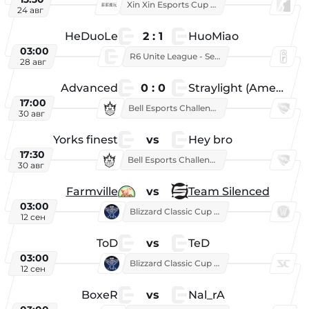
Xin Xin Esports Cup 2026
24 авг
HeDuoLe
2 : 1
HuoMiao
03:00
R6 Unite League - Season 1
28 авг
Advanced
0 : 0
Straylight (American team)
17:00
Bell Esports Challenge 2026
30 авг
Yorks finest
vs
Hey bro
17:30
Bell Esports Challenge 2026
30 авг
Farmville
vs
Team Silenced
03:00
Blizzard Classic Cup 2026
12 сен
ToD
vs
TeD
03:00
Blizzard Classic Cup 2026
12 сен
BoxeR
vs
Nal_rA