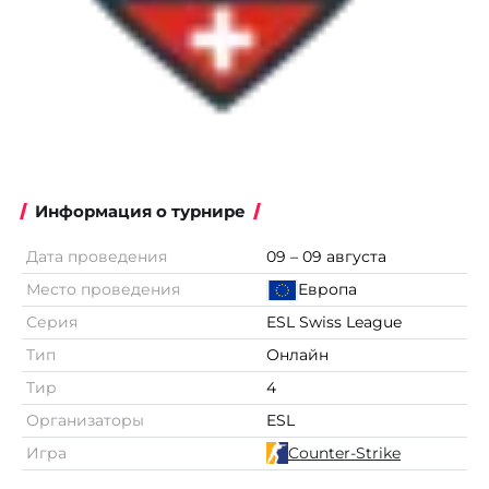
Информация о турнире
Дата проведения
09 – 09 августа
Место проведения
Европа
Серия
ESL Swiss League
Тип
Онлайн
Тир
4
Организаторы
ESL
Игра
Counter-Strike