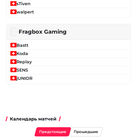
sTiven
walpert
Fragbox Gaming
Bastt
Koda
Replay
SENS
jUNIOR
Календарь матчей
Предстоящие
Прошедшие