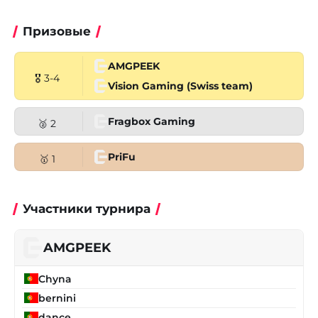
Призовые
AMGPEEK
🎖 3-4
Vision Gaming (Swiss team)
Fragbox Gaming
🥈 2
PriFu
🥇 1
Участники турнира
AMGPEEK
Chyna
bernini
dance