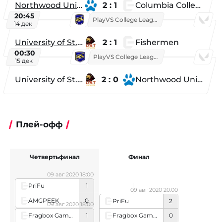
Northwood University
2 : 1
Columbia College
20:45
PlayVS College League 2025: Fall
14 дек
University of St. Thomas
2 : 1
Fishermen
00:30
PlayVS College League 2025: Fall
15 дек
University of St. Thomas
2 : 0
Northwood University
Плей-офф
Четвертьфинал
Финал
09 авг 2020 18:00
PriFu
1
09 авг 2020 20:00
AMGPEEK
0
PriFu
2
09 авг 2020 18:00
Fragbox Gaming
1
Fragbox Gaming
0