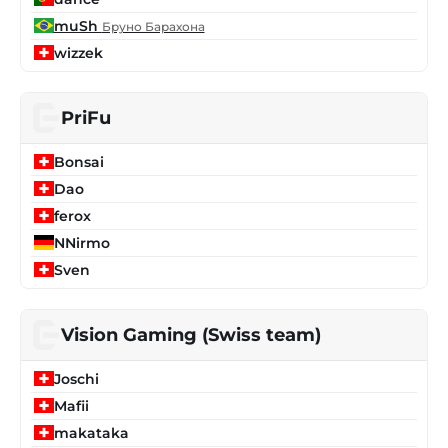
muSh
Бруно Барахона
wizzek
PriFu
Bonsai
Dao
ferox
NNirmo
Sven
Vision Gaming (Swiss team)
Joschi
Mafii
makataka