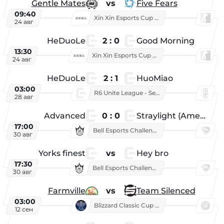
Gentle Mates
vs
Five Fears
09:40
Xin Xin Esports Cup 2025
24 авг
HeDuoLe
2 : 0
Good Morning
13:30
Xin Xin Esports Cup 2026
24 авг
HeDuoLe
2 : 1
HuoMiao
03:00
R6 Unite League - Season 1
28 авг
Advanced
0 : 0
Straylight (American team)
17:00
Bell Esports Challenge 2026
30 авг
Yorks finest
vs
Hey bro
17:30
Bell Esports Challenge 2026
30 авг
Farmville
vs
Team Silenced
03:00
Blizzard Classic Cup 2026
12 сен