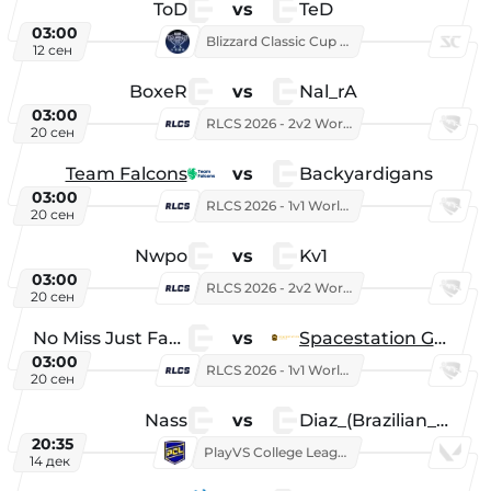
ToD
vs
TeD
03:00
Blizzard Classic Cup 2026
12 сен
BoxeR
vs
Nal_rA
03:00
RLCS 2026 - 2v2 World Championship
20 сен
Team Falcons
vs
Backyardigans
03:00
RLCS 2026 - 1v1 World Championship
20 сен
Nwpo
vs
Kv1
03:00
RLCS 2026 - 2v2 World Championship
20 сен
No Miss Just Fake
vs
Spacestation Gaming
03:00
RLCS 2026 - 1v1 World Championship
20 сен
Nass
vs
Diaz_(Brazilian_Player)
20:35
PlayVS College League 2025: Fall
14 дек