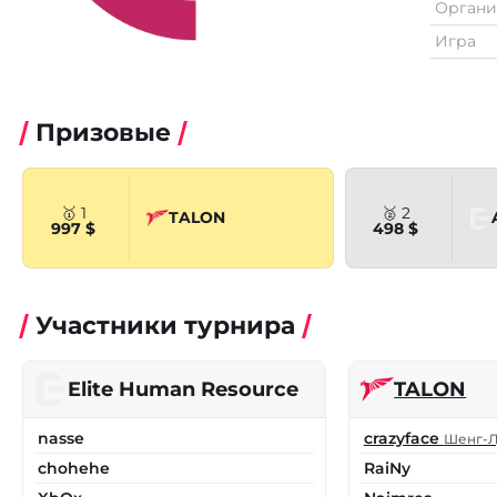
Органи
Игра
Призовые
🥇 1
🥈 2
TALON
997 $
498 $
Участники турнира
Elite Human Resource
TALON
nasse
crazyface
Шенг-Л
chohehe
RaiNy