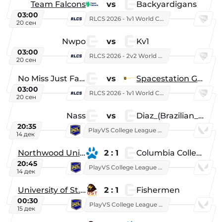
Team Falcons
vs
Backyardigans
03:00
RLCS 2026 - 1v1 World Championship
20 сен
Nwpo
vs
Kv1
03:00
RLCS 2026 - 2v2 World Championship
20 сен
No Miss Just Fake
vs
Spacestation Gaming
03:00
RLCS 2026 - 1v1 World Championship
20 сен
Nass
vs
Diaz_(Brazilian_Player)
20:35
PlayVS College League 2025: Fall
14 дек
Northwood University
2 : 1
Columbia College
20:45
PlayVS College League 2025: Fall
14 дек
University of St. Thomas
2 : 1
Fishermen
00:30
PlayVS College League 2025: Fall
15 дек