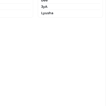
bee
3yA
Lyusha