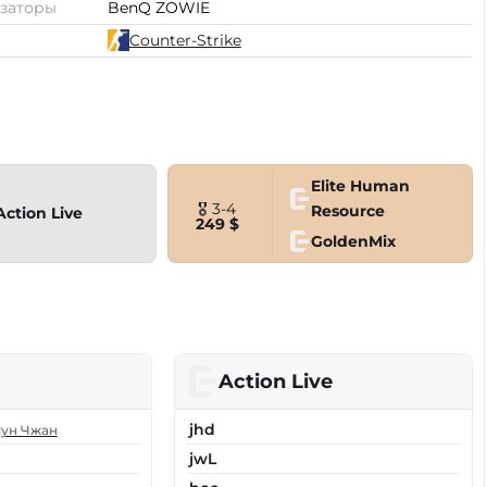
заторы
BenQ ZOWIE
Counter-Strike
Elite Human
🎖 3-4
Resource
Action Live
249 $
GoldenMix
Action Live
jhd
ун Чжан
jwL