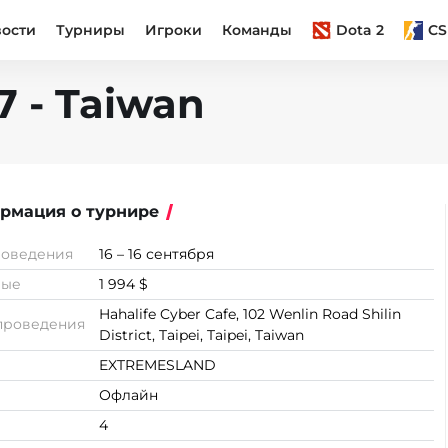
вости
Турниры
Игроки
Команды
Dota 2
CS
 - Taiwan
рмация о турнире
роведения
16 – 16 сентября
вые
1 994 $
Hahalife Cyber Cafe, 102 Wenlin Road Shilin
проведения
District, Taipei, Taipei, Taiwan
EXTREMESLAND
Офлайн
4