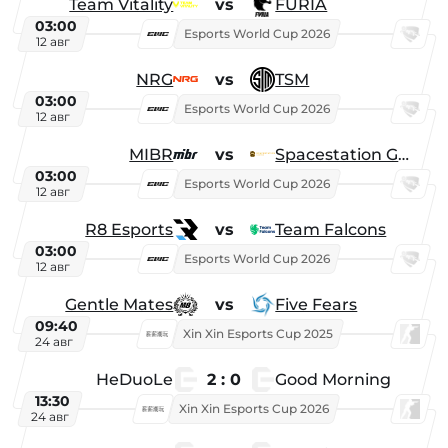
Team Vitality
vs
FURIA
03:00
Esports World Cup 2026
12 авг
NRG
vs
TSM
03:00
Esports World Cup 2026
12 авг
MIBR
vs
Spacestation Gaming
03:00
Esports World Cup 2026
12 авг
R8 Esports
vs
Team Falcons
03:00
Esports World Cup 2026
12 авг
Gentle Mates
vs
Five Fears
09:40
Xin Xin Esports Cup 2025
24 авг
HeDuoLe
2 : 0
Good Morning
13:30
Xin Xin Esports Cup 2026
24 авг