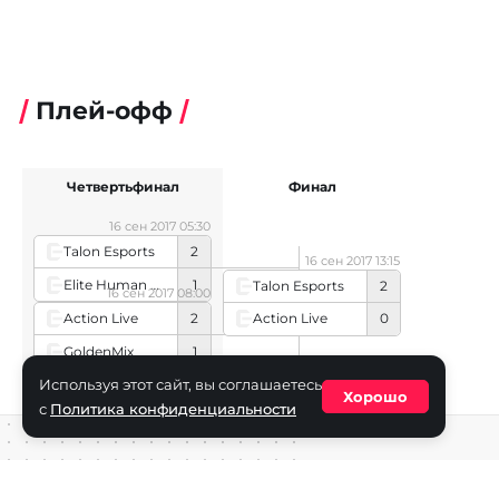
Плей-офф
Четвертьфинал
Финал
16 сен 2017 05:30
Talon Esports
2
16 сен 2017 13:15
Elite Human Resource
1
Talon Esports
2
16 сен 2017 08:00
Action Live
2
Action Live
0
GoldenMix
1
Используя этот сайт, вы соглашаетесь
Хорошо
с
Политика конфиденциальности