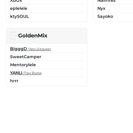
XbOx
Naimres
eplelele
Nyx
ktySOUL
Sayoko
GoldenMix
BigggD
Чен Цзэцин
SweetCamper
Mentorylele
YANLI
Пэн Янли
hrrr