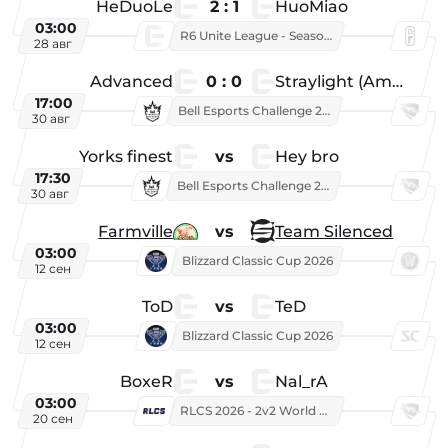
HeDuoLe
2 : 1
HuoMiao
03:00
R6 Unite League - Season 1
28 авг
Advanced
0 : 0
Straylight (American team)
17:00
Bell Esports Challenge 2026
30 авг
Yorks finest
vs
Hey bro
17:30
Bell Esports Challenge 2026
30 авг
Farmville
vs
Team Silenced
03:00
Blizzard Classic Cup 2026
12 сен
ToD
vs
TeD
03:00
Blizzard Classic Cup 2026
12 сен
BoxeR
vs
Nal_rA
03:00
RLCS 2026 - 2v2 World Championship
20 сен