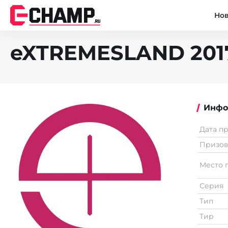
Но
eXTREMESLAND 2017
Инфо
Дата п
Призо
Место 
Серия
Тип
Тир