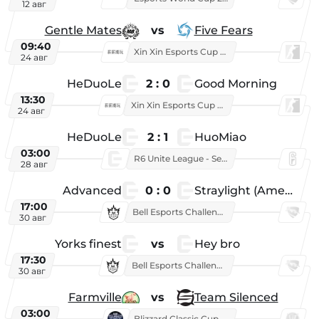
12 авг
Gentle Mates
vs
Five Fears
09:40
Xin Xin Esports Cup 2025
24 авг
HeDuoLe
2 : 0
Good Morning
13:30
Xin Xin Esports Cup 2026
24 авг
HeDuoLe
2 : 1
HuoMiao
03:00
R6 Unite League - Season 1
28 авг
Advanced
0 : 0
Straylight (American team)
17:00
Bell Esports Challenge 2026
30 авг
Yorks finest
vs
Hey bro
17:30
Bell Esports Challenge 2026
30 авг
Farmville
vs
Team Silenced
03:00
Blizzard Classic Cup 2026