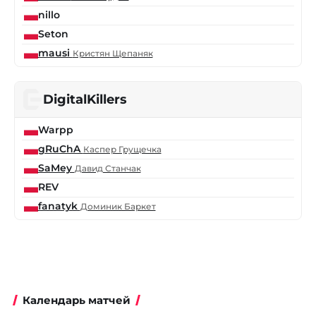
nillo
Seton
mausi
Кристян Щепаняк
DigitalKillers
Warpp
gRuChA
Каспер Грущечка
SaMey
Давид Станчак
REV
fanatyk
Доминик Баркет
Календарь матчей