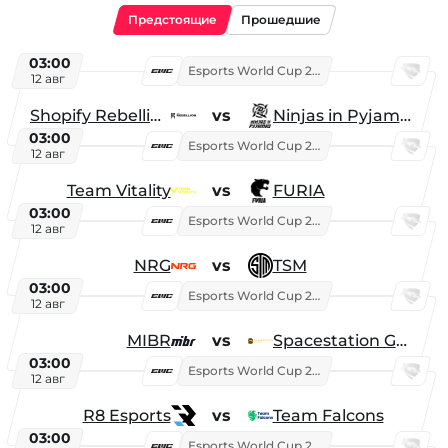
Предстоящие
Прошедшие
03:00
Esports World Cup 2026
12 авг
Shopify Rebellion
vs
Ninjas in Pyjamas
03:00
Esports World Cup 2026
12 авг
Team Vitality
vs
FURIA
03:00
Esports World Cup 2026
12 авг
NRG
vs
TSM
03:00
Esports World Cup 2026
12 авг
MIBR
vs
Spacestation Gaming
03:00
Esports World Cup 2026
12 авг
R8 Esports
vs
Team Falcons
03:00
Esports World Cup 2026