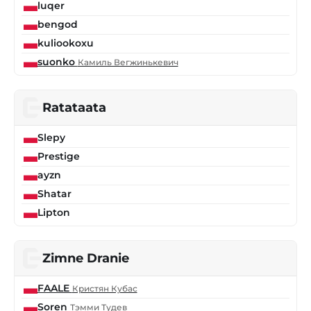
luqer
bengod
kuliookoxu
suonko
Камиль Вегжинькевич
Ratataata
Slepy
Prestige
ayzn
Shatar
Lipton
Zimne Dranie
FAALE
Кристян Кубас
Soren
Тэмми Тудев