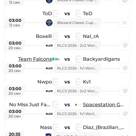
12 сен
ToD
vs
TeD
03:00
Blizzard Classic Cup 2026
12 сен
BoxeR
vs
Nal_rA
03:00
RLCS 2026 - 2v2 World Championship
20 сен
Team Falcons
vs
Backyardigans
03:00
RLCS 2026 - 1v1 World Championship
20 сен
Nwpo
vs
Kv1
03:00
RLCS 2026 - 2v2 World Championship
20 сен
No Miss Just Fake
vs
Spacestation Gaming
03:00
RLCS 2026 - 1v1 World Championship
20 сен
Nass
vs
Diaz_(Brazilian_Player)
20:35