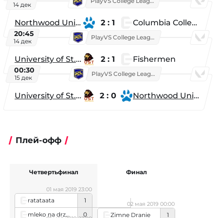
PlayVS College League 2025: Fall
14 дек
Northwood University
2 : 1
Columbia College
20:45
PlayVS College League 2025: Fall
14 дек
University of St. Thomas
2 : 1
Fishermen
00:30
PlayVS College League 2025: Fall
15 дек
University of St. Thomas
2 : 0
Northwood University
Плей-офф
Четвертьфинал
Финал
01 мая 2019 23:00
ratataata
1
02 мая 2019 00:00
mleko na drzewie
0
Zimne Dranie
1