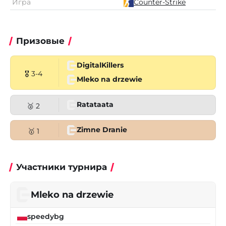
Игра
Counter-Strike
Призовые
DigitalKillers
🎖 3-4
Mleko na drzewie
Ratataata
🥈 2
Zimne Dranie
🥇 1
Участники турнира
Mleko na drzewie
speedybg